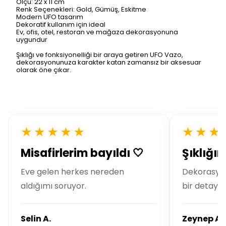
Ölçü: 22 x 11 cm
Renk Seçenekleri: Gold, Gümüş, Eskitme
Modern UFO tasarım
Dekoratif kullanım için ideal
Ev, ofis, otel, restoran ve mağaza dekorasyonuna
uygundur
Şıklığı ve fonksiyonelliği bir araya getiren UFO Vazo,
dekorasyonunuza karakter katan zamansız bir aksesuar
olarak öne çıkar.
★★★★★
★★★
Misafirlerim bayıldı 🤍
Şıklığı
Eve gelen herkes nereden
Dekorasyo
aldığımı soruyor.
bir detay.
Selin A.
Zeynep A.