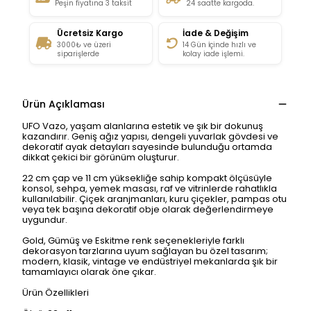
Peşin fiyatına 3 taksit
24 saatte kargoda.
Ücretsiz Kargo
İade & Değişim
3000₺ ve üzeri
14 Gün İçinde hızlı ve
siparişlerde
kolay iade işlemi.
Ürün Açıklaması
UFO Vazo, yaşam alanlarına estetik ve şık bir dokunuş
kazandırır. Geniş ağız yapısı, dengeli yuvarlak gövdesi ve
dekoratif ayak detayları sayesinde bulunduğu ortamda
dikkat çekici bir görünüm oluşturur.
22 cm çap ve 11 cm yüksekliğe sahip kompakt ölçüsüyle
konsol, sehpa, yemek masası, raf ve vitrinlerde rahatlıkla
kullanılabilir. Çiçek aranjmanları, kuru çiçekler, pampas otu
veya tek başına dekoratif obje olarak değerlendirmeye
uygundur.
Gold, Gümüş ve Eskitme renk seçenekleriyle farklı
dekorasyon tarzlarına uyum sağlayan bu özel tasarım;
modern, klasik, vintage ve endüstriyel mekanlarda şık bir
tamamlayıcı olarak öne çıkar.
Ürün Özellikleri