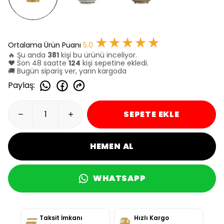
★★★★★
Ortalama Ürün Puanı
5.0
🔥 Şu anda
381
kişi bu ürünü inceliyor.
❤️ Son 48 saatte
124
kişi sepetine ekledi.
🚚 Bugün sipariş ver, yarın kargoda
Paylaş
:
SEPETE EKLE
HEMEN AL
WHATSAPP
Taksit İmkanı
Hızlı Kargo