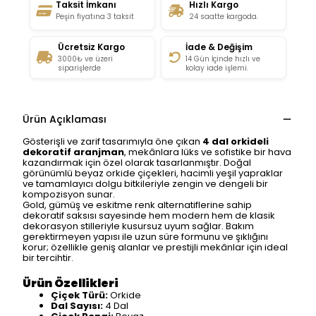
Taksit İmkanı
Hızlı Kargo
Peşin fiyatına 3 taksit
24 saatte kargoda.
Ücretsiz Kargo
İade & Değişim
3000₺ ve üzeri
14 Gün İçinde hızlı ve
siparişlerde
kolay iade işlemi.
Ürün Açıklaması
Gösterişli ve zarif tasarımıyla öne çıkan
4 dal orkideli
dekoratif aranjman
, mekânlara lüks ve sofistike bir hava
kazandırmak için özel olarak tasarlanmıştır. Doğal
görünümlü beyaz orkide çiçekleri, hacimli yeşil yapraklar
ve tamamlayıcı dolgu bitkileriyle zengin ve dengeli bir
kompozisyon sunar.
Gold, gümüş ve eskitme renk alternatiflerine sahip
dekoratif saksısı sayesinde hem modern hem de klasik
dekorasyon stilleriyle kusursuz uyum sağlar. Bakım
gerektirmeyen yapısı ile uzun süre formunu ve şıklığını
korur; özellikle geniş alanlar ve prestijli mekânlar için ideal
bir tercihtir.
Ürün Özellikleri
Çiçek Türü:
Orkide
Dal Sayısı:
4 Dal