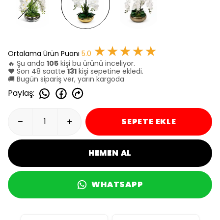
★★★★★
Ortalama Ürün Puanı
5.0
🔥 Şu anda
105
kişi bu ürünü inceliyor.
❤️ Son 48 saatte
131
kişi sepetine ekledi.
🚚 Bugün sipariş ver, yarın kargoda
Paylaş
:
SEPETE EKLE
HEMEN AL
WHATSAPP