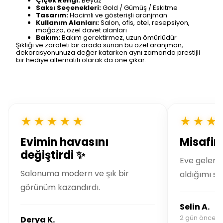
Çiçek Rengi:
Beyaz
Saksı Seçenekleri:
Gold / Gümüş / Eskitme
Tasarım:
Hacimli ve gösterişli aranjman
Kullanım Alanları:
Salon, ofis, otel, resepsiyon,
mağaza, özel davet alanları
Bakım:
Bakım gerektirmez, uzun ömürlüdür
Şıklığı ve zarafeti bir arada sunan bu özel aranjman,
dekorasyonunuza değer katarken aynı zamanda prestijli
bir hediye alternatifi olarak da öne çıkar.
★★★★★
★★★
Evimin havasını
Misafirl
değiştirdi ✨
Eve gelen 
Salonuma modern ve şık bir
aldığımı so
görünüm kazandırdı.
Selin A.
2 gün önce si
Derya K.