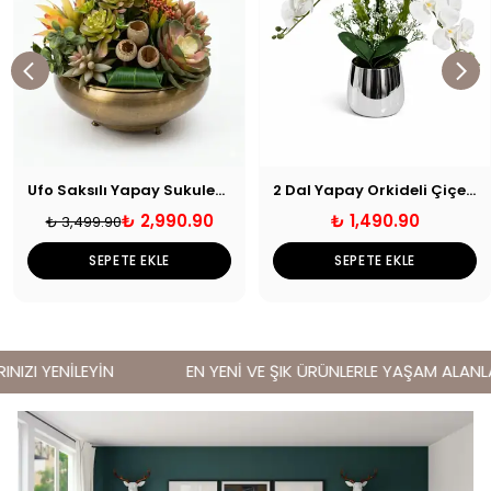
Ufo Saksılı Yapay Sukulent Aranjmanı
2 Dal Yapay Orkideli Çiçek Aranjmanı
₺ 2,990.90
₺ 1,490.90
₺ 3,499.90
SEPETE EKLE
SEPETE EKLE
IZI YENİLEYİN
EN YENİ VE ŞIK ÜRÜNLERLE YAŞAM ALANLARI