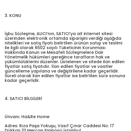
3. KONU
İşbu Sözleşme, ALICI’nın, SATICI’ya ait internet sitesi
üzerinden elektronik ortamda siparişini verdiği aşağıda
nitelikleri ve satış fiyatı belirtilen ürünün satışı ve teslimi
ile ilgili olarak 6502 sayılı Tüketicinin Korunması
Hakkında Kanun ve Mesafeli Sözleşmelere Dair
Yönetmelik hükümleri gereğince tarafların hak ve
yükümlülüklerini düzenler. Listelenen ve sitede ilan edilen
fiyatlar satış fiyatıdır. İlan edilen fiyatlar ve vaatler
güncelleme yapılana ve değiştirilene kadar geçerlidir.
Süreli olarak ilan edilen fiyatlar ise belirtilen süre sonuna
kadar geçerlidir.
4. SATICI BİLGİLERİ
Ünvanı: Ha&Re Home
Adres: Rıza Paşa Yokuşu, Vasıf Çınar Caddesi No: 17
Dükkan 111 Mercan Eminönü İstanbul