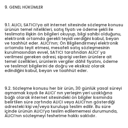
9. GENEL HÜKÜMLER
9.1. ALICI, SATICI’ya ait internet sitesinde sözleşme konusu
ürünün temel nitelikleri, satış fiyatı ve ödeme şekli ile
teslimata ilişkin ön bilgileri okuyup, bilgi sahibi olduğunu,
elektronik ortamda gerekli teyidi verdiğini kabul, beyan
ve taahhüt eder. ALICI’nın; Ön Bilgilendirmeyi elektronik
ortamda teyit etmesi, mesafeli satış sözleşmesinin
kurulmasından evvel, SATICI tarafından ALICI' ya
verilmesi gereken adresi, siparişi verilen ürünlere ait
temel özellikleri, ürünlerin vergiler dâhil fiyatını, ödeme
ve teslimat bilgilerini de doğru ve eksiksiz olarak
edindiğini kabul, beyan ve taahhüt eder.
9.2. Sözleşme konusu her bir ürün, 30 günlük yasal süreyi
aşmamak kaydı ile ALICI' nın yerleşim yeri uzaklığına
bağlı olarak internet sitesindeki ön bilgiler kısmında
belirtilen süre zarfında ALICI veya ALICI’nın gösterdiği
adresteki kişi ve/veya kuruluşa teslim edilir. Bu süre
içinde ürünün ALICI’ya teslim edilememesi durumunda,
ALICI’nın sözleşmeyi feshetme hakkı saklıdır.