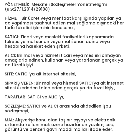
YÖNETMELİK: Mesafeli Sözleşmeler Yönetmeliği’ni
(RG:27.11.2014/29188)
HİZMET: Bir ücret veya menfaat karşılığında yapılan ya
da yapılması taahhüt edilen mal sağlama dışındaki her
türlü tüketici işleminin konusunu ,
SATICI: Ticari veya mesleki faaliyetleri kapsamında
tüketiciye mal sunan veya mal sunan adına veya
hesabına hareket eden şirketi,
ALICI: Bir mal veya hizmeti ticari veya mesleki olmayan
amaçlarla edinen, kullanan veya yararlanan gerçek ya
da tüzel kişiyi,
SİTE: SATICI’ya ait internet sitesini,
SİPARİŞ VEREN: Bir mal veya hizmeti SATICI’ya ait internet
sitesi üzerinden talep eden gerçek ya da tüzel kişiyi,
TARAFLAR: SATICI ve ALICI’yı,
SÖZLEŞME: SATICI ve ALICI arasında akdedilen işbu
sözleşmeyi,
MAL: Alışverişe konu olan taşınır eşyayı ve elektronik
ortamda kullanılmak üzere hazırlanan yazılım, ses,
görüntü ve benzeri gayri maddi malları ifade eder.