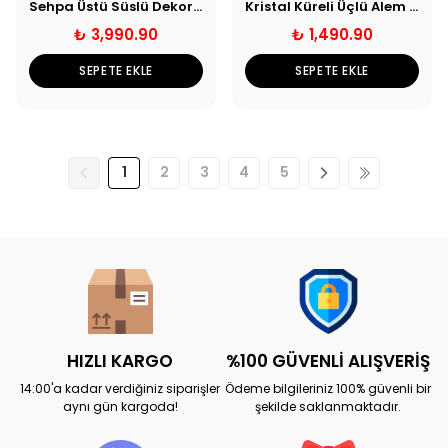
Sehpa Üstü Süslü Dekoratif Tepsi Seti - Eskitme
Kristal Küreli Üçlü Alem Seti - Gold
₺ 3,990.90
₺ 1,490.90
SEPETE EKLE
SEPETE EKLE
1
2
3
4
5
HIZLI KARGO
%100 GÜVENLİ ALIŞVERİŞ
14:00'a kadar verdiğiniz siparişler
Ödeme bilgileriniz 100% güvenli bir
aynı gün kargoda!
şekilde saklanmaktadır.