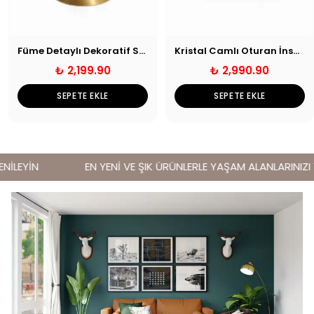
Füme Detaylı Dekoratif Saksı Eskitme
Kristal Camlı Oturan İnsan Obje Gümüş
₺ 2,199.90
₺ 2,990.90
SEPETE EKLE
SEPETE EKLE
İLEYİN
EN YENİ VE ŞIK ÜRÜNLERLE YAŞAM ALANLARINIZI YE