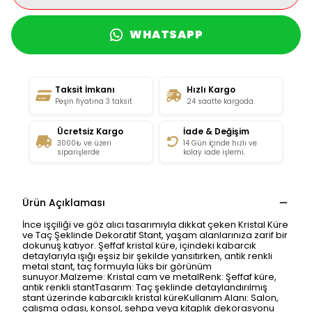
WHATSAPP
Taksit İmkanı
Hızlı Kargo
Peşin fiyatına 3 taksit
24 saatte kargoda.
Ücretsiz Kargo
İade & Değişim
3000₺ ve üzeri
14 Gün İçinde hızlı ve
siparişlerde
kolay iade işlemi.
Ürün Açıklaması
İnce işçiliği ve göz alıcı tasarımıyla dikkat çeken Kristal Küre
ve Taç Şeklinde Dekoratif Stant, yaşam alanlarınıza zarif bir
dokunuş katıyor. Şeffaf kristal küre, içindeki kabarcık
detaylarıyla ışığı eşsiz bir şekilde yansıtırken, antik renkli
metal stant, taç formuyla lüks bir görünüm
sunuyor.Malzeme: Kristal cam ve metalRenk: Şeffaf küre,
antik renkli stantTasarım: Taç şeklinde detaylandırılmış
stant üzerinde kabarcıklı kristal küreKullanım Alanı: Salon,
çalışma odası, konsol, sehpa veya kitaplık dekorasyonu