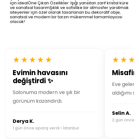
için idealÖne Çıkan Özellikler: Işığı yansıtan zarif kristal küre
ve sanatsal tasarımŞıklık ve sofistike bir atmosfer yaratmak
isteyenler için özel olarak tasarlanan bu dekoratif obje,
sanatsal ve modern bir tarzın mükemmel tamamlayıcısı
olacak!
★★★★★
★★★
Evimin havasını
Misafirl
değiştirdi ✨
Eve gelen 
Salonuma modern ve şık bir
aldığımı so
görünüm kazandırdı.
Selin A.
2 gün önce si
Derya K.
1 gün önce sipariş verdi • İstanbul