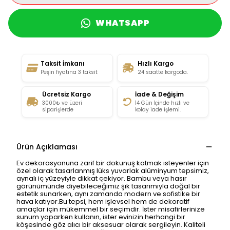
WHATSAPP
Taksit İmkanı
Hızlı Kargo
Peşin fiyatına 3 taksit
24 saatte kargoda.
Ücretsiz Kargo
İade & Değişim
3000₺ ve üzeri
14 Gün İçinde hızlı ve
siparişlerde
kolay iade işlemi.
Ürün Açıklaması
Ev dekorasyonuna zarif bir dokunuş katmak isteyenler için
özel olarak tasarlanmış lüks yuvarlak alüminyum tepsimiz,
aynalı iç yüzeyiyle dikkat çekiyor. Bambu veya hasır
görünümünde diyebileceğimiz şık tasarımıyla doğal bir
estetik sunarken, aynı zamanda modern ve sofistike bir
hava katıyor.Bu tepsi, hem işlevsel hem de dekoratif
amaçlar için mükemmel bir seçimdir. İster misafirlerinize
sunum yaparken kullanın, ister evinizin herhangi bir
köşesinde göz alıcı bir aksesuar olarak sergileyin. Kaliteli