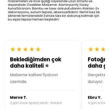
malzemeleri ve ince işçiliği sayesinde uzun ömürlü ve
dayanıklıdır.Özellikler:Malzeme: Alüminyumİç Yüzey:
AynaGörünüm: Bambu ve hasır dokuluKullanım Alanları: Ev
dekorasyonu, sunum tepsisi, aksesuarBakım: Nemli bez ile
silinerek temizlenebilir.Evinize lüks bir dokunuş katmak için
bu eşsiz tepsiyi hemen keşfedin!
★★★★★
★★★
Beklediğimden çok
Fotoğra
daha kaliteli ⭐
daha gü
Malzeme kalitesi fiyatının
Gerçekte ç
üzerinde.
duruyor.
Merve T.
Ebru Y.
3 gün önce sipariş verdi • Ankara
4 gün önce sip