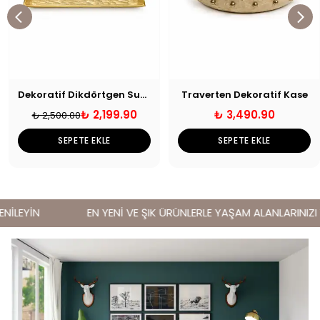
Dekoratif Dikdörtgen Sunum Tepsisi Gold
Traverten Dekoratif Kase
₺ 2,199.90
₺ 3,490.90
₺ 2,500.00
SEPETE EKLE
SEPETE EKLE
İLEYİN
EN YENİ VE ŞIK ÜRÜNLERLE YAŞAM ALANLARINIZI YE