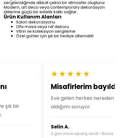
sergilendiğinde dikkat çekici bir atmosfer oluşturur.
Modern, art deco veya contemporary dekorasyon
stillerine güçlü bir estetik katkı sağlar.
Ürün Kullanım Alanları
Salon dekorasyonu
Ofis masa veya raf dekoru
Vitrin ve koleksiyon sergileme
Özel günler için şık bir hediye alternatifi
★★★★★
nı
Misafirlerim bayıldı 🤍
Eve gelen herkes nereden
 şık bir
aldığımı soruyor.
.
Selin A.
2 gün önce sipariş verdi • Bursa