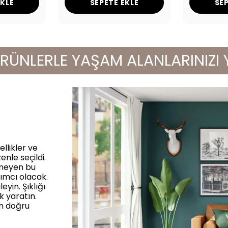
EKLE
SEPETE EKLE
SEP
LERLE YAŞAM ALANLARINIZI YENİ
llikler ve
enle seçildi.
rmeyen bu
ımcı olacak.
yin. Şıklığı
k yaratın.
in doğru