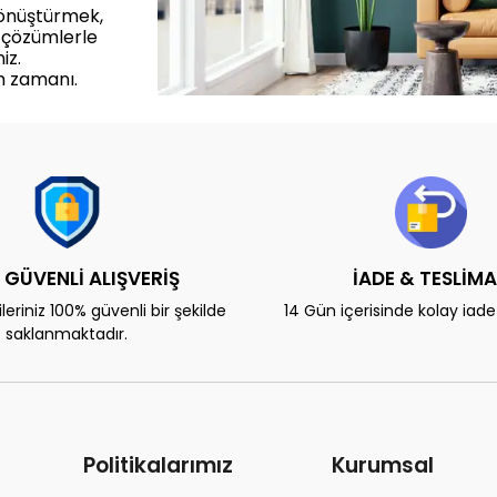
dönüştürmek,
 çözümlerle
iz.
m zamanı.
 GÜVENLİ ALIŞVERİŞ
İADE & TESLİM
eriniz 100% güvenli bir şekilde
14 Gün içerisinde kolay iad
saklanmaktadır.
Politikalarımız
Kurumsal