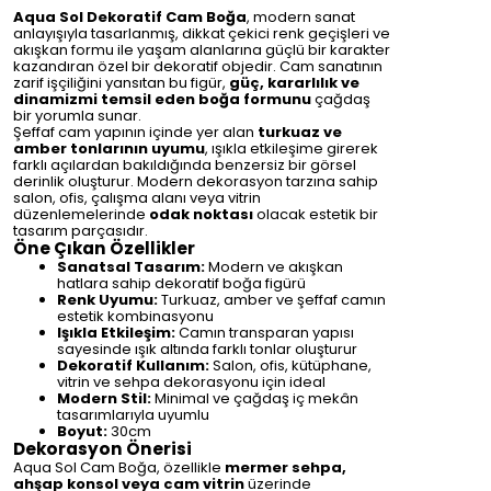
Aqua Sol Dekoratif Cam Boğa
, modern sanat
anlayışıyla tasarlanmış, dikkat çekici renk geçişleri ve
akışkan formu ile yaşam alanlarına güçlü bir karakter
kazandıran özel bir dekoratif objedir. Cam sanatının
zarif işçiliğini yansıtan bu figür,
güç, kararlılık ve
dinamizmi temsil eden boğa formunu
çağdaş
bir yorumla sunar.
Şeffaf cam yapının içinde yer alan
turkuaz ve
amber tonlarının uyumu
, ışıkla etkileşime girerek
farklı açılardan bakıldığında benzersiz bir görsel
derinlik oluşturur. Modern dekorasyon tarzına sahip
salon, ofis, çalışma alanı veya vitrin
düzenlemelerinde
odak noktası
olacak estetik bir
tasarım parçasıdır.
Öne Çıkan Özellikler
Sanatsal Tasarım:
Modern ve akışkan
hatlara sahip dekoratif boğa figürü
Renk Uyumu:
Turkuaz, amber ve şeffaf camın
estetik kombinasyonu
Işıkla Etkileşim:
Camın transparan yapısı
sayesinde ışık altında farklı tonlar oluşturur
Dekoratif Kullanım:
Salon, ofis, kütüphane,
vitrin ve sehpa dekorasyonu için ideal
Modern Stil:
Minimal ve çağdaş iç mekân
tasarımlarıyla uyumlu
Boyut:
30cm
Dekorasyon Önerisi
Aqua Sol Cam Boğa, özellikle
mermer sehpa,
ahşap konsol veya cam vitrin
üzerinde