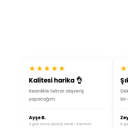
★★★★★
★
Kalitesi harika 👌
Şı
Kesinlikle tekrar alışveriş
De
yapacağım.
bir
Ayşe B.
Zey
3 gün önce sipariş verdi • Samsun
6 gü