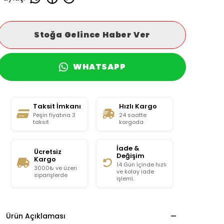
Stoğa Gelince Haber Ver
WHATSAPP
Taksit İmkanı
Hızlı Kargo
Peşin fiyatına 3
24 saatte
taksit
kargoda.
İade &
Ücretsiz
Değişim
Kargo
14 Gün İçinde hızlı
3000₺ ve üzeri
ve kolay iade
siparişlerde
işlemi.
Ürün Açıklaması