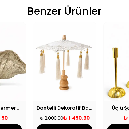
Benzer Ürünler
Aurumbron Mermer Kaideli Pirinç İstiridye Obje
Dantelli Dekoratif Bali Şemsiyesi 32cm
Üçlü 
.90
₺ 1,490.90
₺
₺ 2,000.00