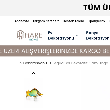
TÜM ÜR
Anasayfa
Kargom Nerede ?
Destek Talebi
Siparişlerim
Ev
Banyo
Dekorasyonu
Dekorasyon
LIŞVERİŞLERİNİZDE KARGO BEDAVA!
Ev Dekorasyonu
Aqua Sol Dekoratif Cam Boğa