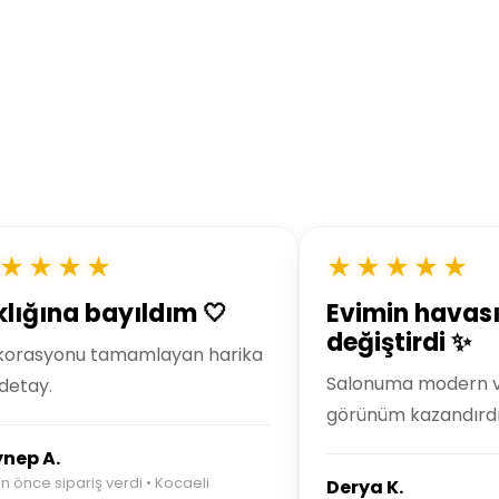
★★★★
★★★★★
klığına bayıldım 🤍
Evimin havası
değiştirdi ✨
korasyonu tamamlayan harika
Salonuma modern ve
 detay.
görünüm kazandırdı
nep A.
n önce sipariş verdi • Kocaeli
Derya K.