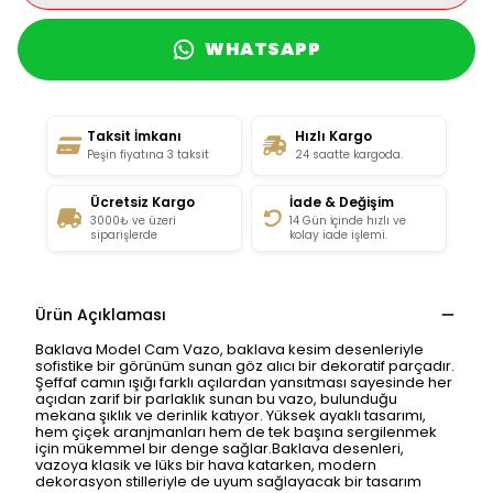
WHATSAPP
Taksit İmkanı
Hızlı Kargo
Peşin fiyatına 3 taksit
24 saatte kargoda.
Ücretsiz Kargo
İade & Değişim
3000₺ ve üzeri
14 Gün İçinde hızlı ve
siparişlerde
kolay iade işlemi.
Ürün Açıklaması
Baklava Model Cam Vazo, baklava kesim desenleriyle
sofistike bir görünüm sunan göz alıcı bir dekoratif parçadır.
Şeffaf camın ışığı farklı açılardan yansıtması sayesinde her
açıdan zarif bir parlaklık sunan bu vazo, bulunduğu
mekana şıklık ve derinlik katıyor. Yüksek ayaklı tasarımı,
hem çiçek aranjmanları hem de tek başına sergilenmek
için mükemmel bir denge sağlar.Baklava desenleri,
vazoya klasik ve lüks bir hava katarken, modern
dekorasyon stilleriyle de uyum sağlayacak bir tasarım