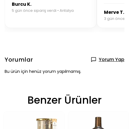
Burcu K.
5 gün önce sipariş verdi • Antalya
Merve T.
3 gün önce si
Yorumlar
Yorum Yap
Bu ürün için henüz yorum yapılmamış.
Benzer Ürünler