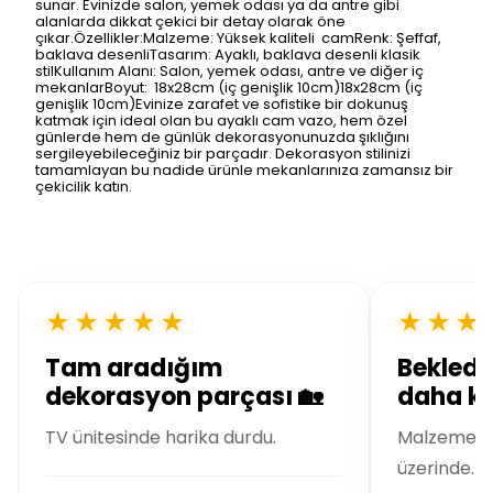
sunar. Evinizde salon, yemek odası ya da antre gibi
alanlarda dikkat çekici bir detay olarak öne
çıkar.Özellikler:Malzeme: Yüksek kaliteli camRenk: Şeffaf,
baklava desenliTasarım: Ayaklı, baklava desenli klasik
stilKullanım Alanı: Salon, yemek odası, antre ve diğer iç
mekanlarBoyut: 18x28cm (iç genişlik 10cm)18x28cm (iç
genişlik 10cm)Evinize zarafet ve sofistike bir dokunuş
katmak için ideal olan bu ayaklı cam vazo, hem özel
günlerde hem de günlük dekorasyonunuzda şıklığını
sergileyebileceğiniz bir parçadır. Dekorasyon stilinizi
tamamlayan bu nadide ürünle mekanlarınıza zamansız bir
çekicilik katın.
★★★★★
★★★
Tam aradığım
Bekledi
dekorasyon parçası 🏡
daha kal
TV ünitesinde harika durdu.
Malzeme kal
üzerinde.