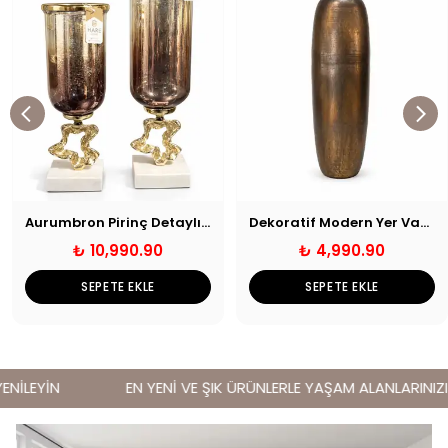
Aurumbron Pirinç Detaylı Cam Vazo Seti
Dekoratif Modern Yer Vazosu
₺ 10,990.90
₺ 4,990.90
SEPETE EKLE
SEPETE EKLE
NİLEYİN
EN YENİ VE ŞIK ÜRÜNLERLE YAŞAM ALANLARINIZI Y