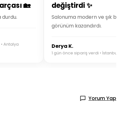
arçası 🏡
değiştirdi ✨
a durdu.
Salonuma modern ve şık bir
görünüm kazandırdı.
 • Antalya
Derya K.
1 gün önce sipariş verdi • İstanbul
Yorum Yap