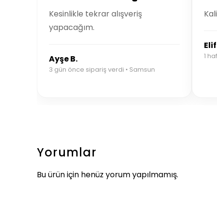
Kesinlikle tekrar alışveriş
Kal
yapacağım.
Elif
1 ha
Ayşe B.
3 gün önce sipariş verdi • Samsun
Yorumlar
Bu ürün için henüz yorum yapılmamış.