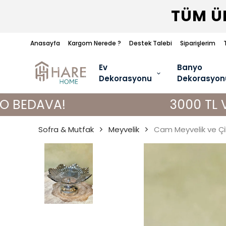
TÜM ÜR
Anasayfa
Kargom Nerede ?
Destek Talebi
Siparişlerim
Ev
Banyo
Dekorasyonu
Dekorasyon
!
3000 TL VE ÜZERİ 
Sofra & Mutfak
Meyvelik
Cam Meyvelik ve Ç