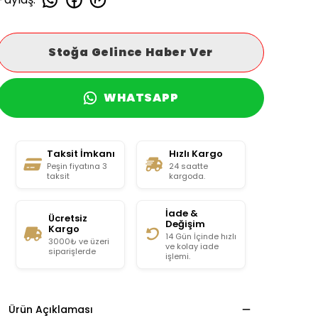
Stoğa Gelince Haber Ver
WHATSAPP
Taksit İmkanı
Hızlı Kargo
Peşin fiyatına 3
24 saatte
taksit
kargoda.
İade &
Ücretsiz
Değişim
Kargo
14 Gün İçinde hızlı
3000₺ ve üzeri
ve kolay iade
siparişlerde
işlemi.
Ürün Açıklaması