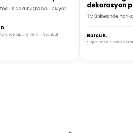
dekorasyon p
itesi ilk dokunuşta belli oluyor.
TV ünitesinde harik
 D.
fta önce sipariş verdi • İstanbul
Burcu K.
5 gün önce sipariş verdi