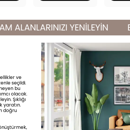
LANLARINIZI YENİLEYİN
EN Y
llikler ve
enle seçildi.
rmeyen bu
ımcı olacak.
yin. Şıklığı
k yaratın.
in doğru
dönüştürmek,