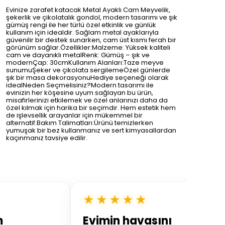
Evinize zarafet katacak Metal Ayaklı Cam Meyvelik,
şekerlik ve çikolatalık gondol, modern tasarımı ve şık
gümüş rengi ile her türlü özel etkinlik ve günlük
kullanım için idealdir. Sağlam metal ayaklarıyla
güvenilir bir destek sunarken, cam üst kısmı ferah bir
görünüm sağlar.Özellikler:Malzeme: Yüksek kaliteli
cam ve dayanıklı metalRenk: Gümüş – şık ve
modernÇap: 30cmKullanım Alanları:Taze meyve
sunumuŞeker ve çikolata sergilemeÖzel günlerde
şık bir masa dekorasyonuHediye seçeneği olarak
idealNeden Seçmelisiniz?Modern tasarımı ile
evinizin her köşesine uyum sağlayan bu ürün,
misafirlerinizi etkilemek ve özel anlarınızı daha da
özel kılmak için harika bir seçimdir. Hem estetik hem
de işlevsellik arayanlar için mükemmel bir
alternatif.Bakım Talimatları:Ürünü temizlerken
yumuşak bir bez kullanmanız ve sert kimyasallardan
kaçınmanız tavsiye edilir.
★★★★★
m
Evimin havasını