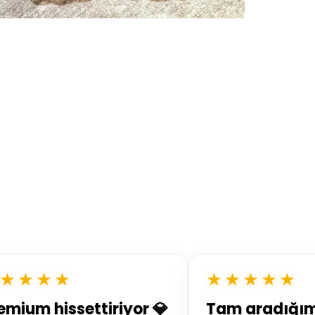
★★★★
★★★★★
emium hissettiriyor 💎
Tam aradığı