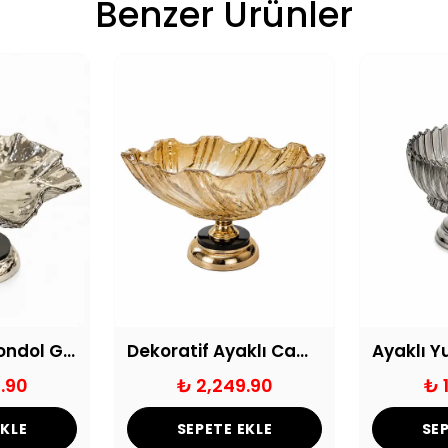
Benzer Ürünler
Basık Cam Gondol Gümüş
Dekoratif Ayaklı Cam Kayık Gondol
.90
₺ 2,249.90
₺ 
EKLE
SEPETE EKLE
SEP