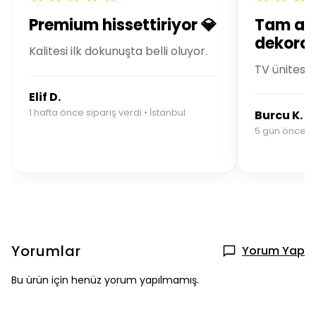
Premium hissettiriyor 💎
Tam ar
dekoras
Kalitesi ilk dokunuşta belli oluyor.
TV ünitesin
Elif D.
1 hafta önce sipariş verdi • İstanbul
Burcu K.
5 gün önce si
Yorumlar
Yorum Yap
Bu ürün için henüz yorum yapılmamış.