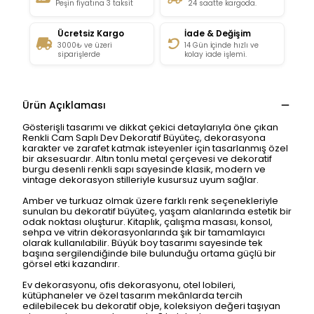
Peşin fiyatına 3 taksit
24 saatte kargoda.
Ücretsiz Kargo
İade & Değişim
3000₺ ve üzeri
14 Gün İçinde hızlı ve
siparişlerde
kolay iade işlemi.
Ürün Açıklaması
Gösterişli tasarımı ve dikkat çekici detaylarıyla öne çıkan
Renkli Cam Saplı Dev Dekoratif Büyüteç, dekorasyona
karakter ve zarafet katmak isteyenler için tasarlanmış özel
bir aksesuardır. Altın tonlu metal çerçevesi ve dekoratif
burgu desenli renkli sapı sayesinde klasik, modern ve
vintage dekorasyon stilleriyle kusursuz uyum sağlar.
Amber ve turkuaz olmak üzere farklı renk seçenekleriyle
sunulan bu dekoratif büyüteç, yaşam alanlarında estetik bir
odak noktası oluşturur. Kitaplık, çalışma masası, konsol,
sehpa ve vitrin dekorasyonlarında şık bir tamamlayıcı
olarak kullanılabilir. Büyük boy tasarımı sayesinde tek
başına sergilendiğinde bile bulunduğu ortama güçlü bir
görsel etki kazandırır.
Ev dekorasyonu, ofis dekorasyonu, otel lobileri,
kütüphaneler ve özel tasarım mekânlarda tercih
edilebilecek bu dekoratif obje, koleksiyon değeri taşıyan