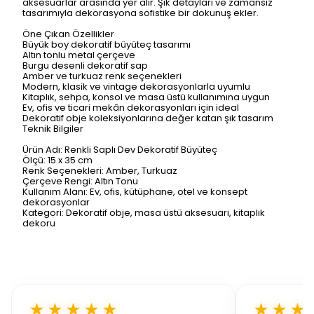
aksesuarlar arasında yer alır. Şık detayları ve zamansız
tasarımıyla dekorasyona sofistike bir dokunuş ekler.
Öne Çıkan Özellikler
Büyük boy dekoratif büyüteç tasarımı
Altın tonlu metal çerçeve
Burgu desenli dekoratif sap
Amber ve turkuaz renk seçenekleri
Modern, klasik ve vintage dekorasyonlarla uyumlu
Kitaplık, sehpa, konsol ve masa üstü kullanımına uygun
Ev, ofis ve ticari mekân dekorasyonları için ideal
Dekoratif obje koleksiyonlarına değer katan şık tasarım
Teknik Bilgiler
Ürün Adı: Renkli Saplı Dev Dekoratif Büyüteç
Ölçü: 15 x 35 cm
Renk Seçenekleri: Amber, Turkuaz
Çerçeve Rengi: Altın Tonu
Kullanım Alanı: Ev, ofis, kütüphane, otel ve konsept
dekorasyonlar
Kategori: Dekoratif obje, masa üstü aksesuarı, kitaplık
dekoru
★★★★★
★★★