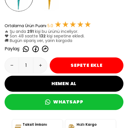
★★★★★
Ortalama Ürün Puanı
5.0
🔥 Şu anda
291
kişi bu ürünü inceliyor.
❤️ Son 48 saatte
132
kişi sepetine ekledi.
🚚 Bugün sipariş ver, yarın kargoda
Paylaş
:
SEPETE EKLE
HEMEN AL
WHATSAPP
Taksit İmkanı
Hızlı Kargo