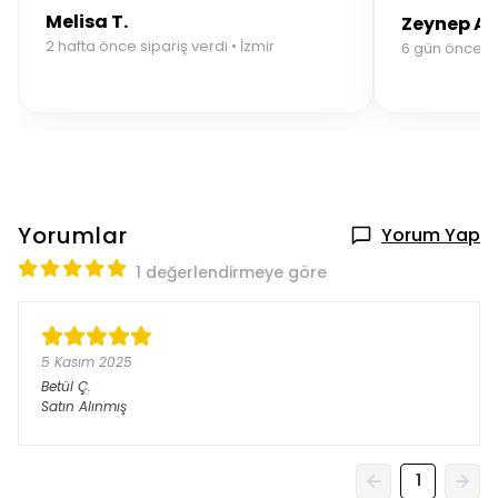
Melisa T.
Zeynep A.
2 hafta önce sipariş verdi • İzmir
6 gün önce si
Yorumlar
Yorum Yap
1 değerlendirmeye göre
5 Kasım 2025
Betül
Ç.
Satın Alınmış
1