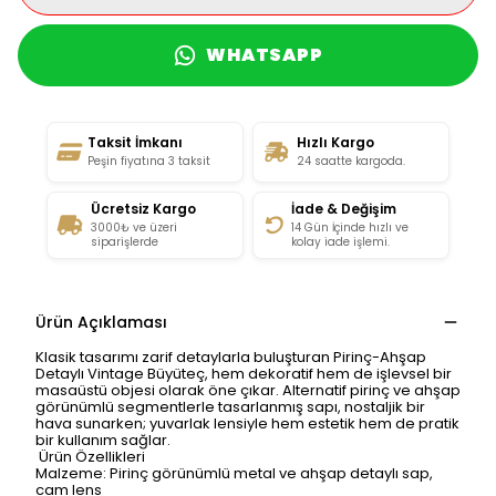
WHATSAPP
Taksit İmkanı
Hızlı Kargo
Peşin fiyatına 3 taksit
24 saatte kargoda.
Ücretsiz Kargo
İade & Değişim
3000₺ ve üzeri
14 Gün İçinde hızlı ve
siparişlerde
kolay iade işlemi.
Ürün Açıklaması
Klasik tasarımı zarif detaylarla buluşturan Pirinç-Ahşap
Detaylı Vintage Büyüteç, hem dekoratif hem de işlevsel bir
masaüstü objesi olarak öne çıkar. Alternatif pirinç ve ahşap
görünümlü segmentlerle tasarlanmış sapı, nostaljik bir
hava sunarken; yuvarlak lensiyle hem estetik hem de pratik
bir kullanım sağlar.
Ürün Özellikleri
Malzeme: Pirinç görünümlü metal ve ahşap detaylı sap,
cam lens