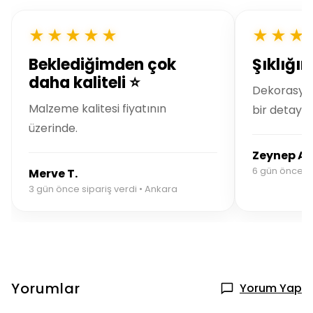
★★★★★
★★★
Beklediğimden çok
Şıklığı
daha kaliteli ⭐
Dekorasyo
Malzeme kalitesi fiyatının
bir detay.
üzerinde.
Zeynep A.
6 gün önce si
Merve T.
3 gün önce sipariş verdi • Ankara
Yorumlar
Yorum Yap