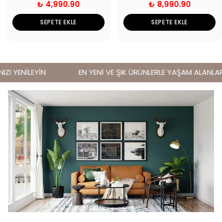
₺ 4,990.90
₺ 8,990.90
SEPETE EKLE
SEPETE EKLE
I YENİLEYİN
EN YENİ VE ŞIK ÜRÜNLERLE YAŞAM ALANLARINI