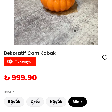
Dekoratif Cam Kabak
Tükeniyor
₺ 999.90
Boyut
Büyük
Orta
Küçük
Minik