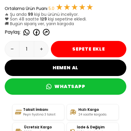
★★★★★
Ortalama Ürün Puanı
5.0
🔥 Şu anda
99
kişi bu ürünü inceliyor.
❤️ Son 48 saatte
129
kişi sepetine ekledi.
🚚 Bugün sipariş ver, yarın kargoda
Paylaş
:
SEPETE EKLE
HEMEN AL
WHATSAPP
Taksit İmkanı
Hızlı Kargo
Peşin fiyatına 3 taksit
24 saatte kargoda.
Ücretsiz Kargo
İade & Değişim