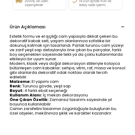
3000₺ ve üzeri
14 Gün İçinde hızlı ve
siparişlerde
kolay iade işlemi.
Ürün Açıklaması
Estetik formu ve el işçiliği cam yapısıyla dikkat çeken bu
dekoratif kabak seti, yaşam alanlarınıza sofistike bir
dokunuş katmak için tasarlandı. Parlak turuncu cam yüzeyi
ve zarif yeşil sap detaylarıyla öne çıkan bu parçalar, farklı
boy seçenekleri sayesinde tekli ya da çoklu kullanımlarda
etkileyici bir uyum sunar.
Modern, klasik veya doğal dekorasyon stilleriyle kolayca
bütünleşen cam kabaklar; sehpa, vitrin, raf, masa ve konsol
gibi alanlarda dekoratif odak noktası olarak tercih
edilebilir.
Malzeme:
El yapımı cam
Renk:
Turuncu gövde, yeşil sap
Boyut:
4 farklı ebat seçeneği
Kullanım Alanı:
İç mekan dekorasyonu
Öne Çıkan Özellik:
Zamansız tasarımı sayesinde yıl
boyunca kullanılabilir.
Camın zarafetini tasarımın özgünlüğüyle buluşturan bu
özel objeler, mekânınıza şıklık ve karakter kazandırır.