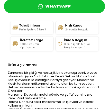
WHATSAPP
Taksit İmkanı
Hızlı Kargo
Peşin fiyatına 3 taksit
24 saatte kargoda.
Ücretsiz Kargo
İade & Değişim
3000₺ ve üzeri
14 Gün İçinde hızlı ve
siparişlerde
kolay iade işlemi.
Ürün Açıklaması
Zamansız bir şıklığı ve nostaljik bir dokunuşu evinize veya
ofisinize taşıyan Antik Eskitme Renkli Dekoratif Kum Saati
Seti, işlevsellik ile estetiği bir araya getiriyor. Modern ve
klasik tarzların mükemmel uyumu olan bu kum saatleri,
dekorasyonunuza sofistike bir hava katmak için tasarlandı.
Özellikler:
Malzeme: Dayanıklı metal gövde ve şeffaf cam hazne
Renk: Zarif antik eskitme
Detayı: Döndürülebilir mekanizma ile işlevsel ve estetik
kullanım imkanı