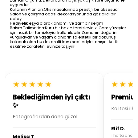
Zaman Ölçümü: Dekoratif amaçlı, yaklaşık süre ölçümüne
uygundur
Kullanım Alanları:Ofis masalarında prestijli bir aksesuar
Salon ve çalışma odası dekorasyonunda göz alıcı bir
detay
Hediyelik eşya olarak anlamlı ve zarif bir seçim
Bakım Talimatları:Kuru bir bezle temizleyiniz. Cam yüzeyler
için nazik bir temizleyici kullanılabilir.Zamanın değerini
vurgulayan ve yaşam alanlarınıza estetik bir dokunuş
katacak olan bu dekoratif kum saatleriyle tanışın. Antik
eskitme zarafetini evinize taşıyın!
★★★★★
★★★
Beklediğimden iyi çıktı
Premium
✨
Kalitesi ilk
Fotoğraflardan daha güzel.
Elif D.
1 hafta önce s
Melisa T.