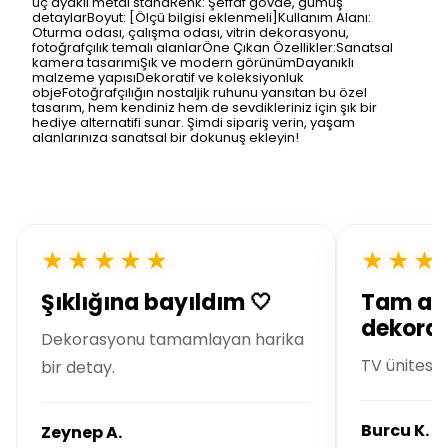
üç ayaklı metal standRenk: Şeffaf gövde, gümüş
detaylarBoyut: [Ölçü bilgisi eklenmeli]Kullanım Alanı:
Oturma odası, çalışma odası, vitrin dekorasyonu,
fotoğrafçılık temalı alanlarÖne Çıkan Özellikler:Sanatsal
kamera tasarımıŞık ve modern görünümDayanıklı
malzeme yapısıDekoratif ve koleksiyonluk
objeFotoğrafçılığın nostaljik ruhunu yansıtan bu özel
tasarım, hem kendiniz hem de sevdikleriniz için şık bir
hediye alternatifi sunar. Şimdi sipariş verin, yaşam
alanlarınıza sanatsal bir dokunuş ekleyin!
★★★★★
★★★
Şıklığına bayıldım 🤍
Tam ar
dekoras
Dekorasyonu tamamlayan harika
TV ünitesin
bir detay.
Burcu K.
Zeynep A.