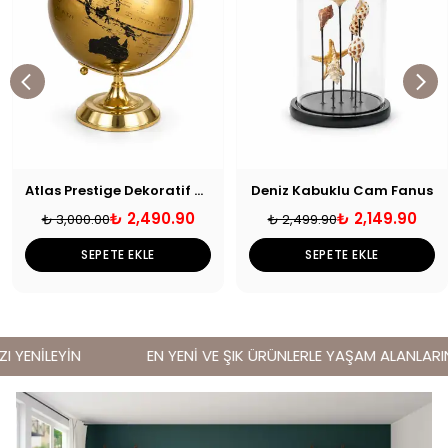
Atlas Prestige Dekoratif Dünya Küresi
Deniz Kabuklu Cam Fanus
₺ 2,490.90
₺ 2,149.90
₺ 3,000.00
₺ 2,499.90
SEPETE EKLE
SEPETE EKLE
YENİLEYİN
EN YENİ VE ŞIK ÜRÜNLERLE YAŞAM ALANLARINIZ