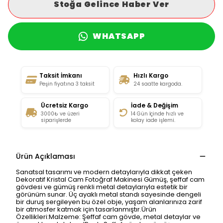
Stoğa Gelince Haber Ver
WHATSAPP
Taksit İmkanı
Hızlı Kargo
Peşin fiyatına 3 taksit
24 saatte kargoda.
Ücretsiz Kargo
İade & Değişim
3000₺ ve üzeri
14 Gün İçinde hızlı ve
siparişlerde
kolay iade işlemi.
Ürün Açıklaması
Sanatsal tasarımı ve modern detaylarıyla dikkat çeken
Dekoratif Kristal Cam Fotoğraf Makinesi Gümüş, şeffaf cam
gövdesi ve gümüş renkli metal detaylarıyla estetik bir
görünüm sunar. Üç ayaklı metal standı sayesinde dengeli
bir duruş sergileyen bu özel obje, yaşam alanlarınıza zarif
bir atmosfer katmak için tasarlanmıştır.Ürün
Özellikleri:Malzeme: Şeffaf cam gövde, metal detaylar ve