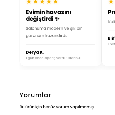
★★★★★
★
Evimin havasını
Pr
değiştirdi ✨
Kal
Salonuma modern ve şık bir
görünüm kazandırdı.
Elif
1 ha
Derya K.
1 gün önce sipariş verdi • İstanbul
Yorumlar
Bu ürün için henüz yorum yapılmamış.