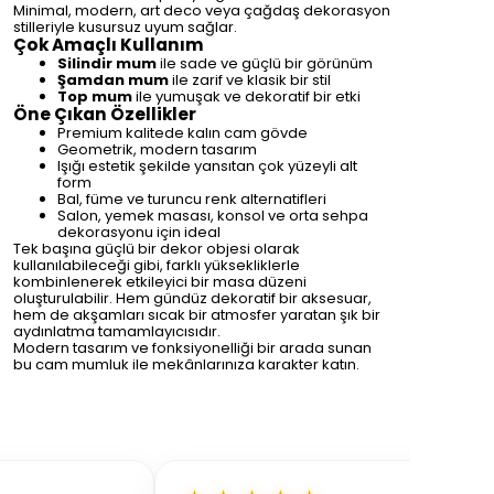
Minimal, modern, art deco veya çağdaş dekorasyon
stilleriyle kusursuz uyum sağlar.
Çok Amaçlı Kullanım
Silindir mum
ile sade ve güçlü bir görünüm
Şamdan mum
ile zarif ve klasik bir stil
Top mum
ile yumuşak ve dekoratif bir etki
Öne Çıkan Özellikler
Premium kalitede kalın cam gövde
Geometrik, modern tasarım
Işığı estetik şekilde yansıtan çok yüzeyli alt
form
Bal, füme ve turuncu renk alternatifleri
Salon, yemek masası, konsol ve orta sehpa
dekorasyonu için ideal
Tek başına güçlü bir dekor objesi olarak
kullanılabileceği gibi, farklı yüksekliklerle
kombinlenerek etkileyici bir masa düzeni
oluşturulabilir. Hem gündüz dekoratif bir aksesuar,
hem de akşamları sıcak bir atmosfer yaratan şık bir
aydınlatma tamamlayıcısıdır.
Modern tasarım ve fonksiyonelliği bir arada sunan
bu cam mumluk ile mekânlarınıza karakter katın.