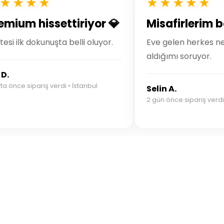
★★★★
★★★★★
emium hissettiriyor 💎
Misafirlerim b
itesi ilk dokunuşta belli oluyor.
Eve gelen herkes n
aldığımı soruyor.
 D.
fta önce sipariş verdi • İstanbul
Selin A.
2 gün önce sipariş verdi