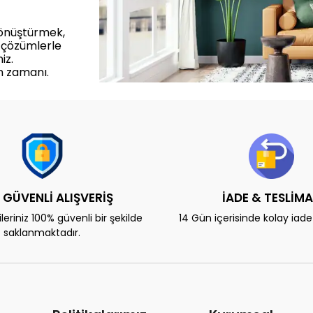
dönüştürmek,
 çözümlerle
iz.
m zamanı.
 GÜVENLİ ALIŞVERİŞ
İADE & TESLİM
eriniz 100% güvenli bir şekilde
14 Gün içerisinde kolay iad
saklanmaktadır.