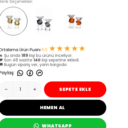
Renk Seçenekleri
★★★★★
Ortalama Ürün Puanı
5.0
🔥 Şu anda
189
kişi bu ürünü inceliyor.
❤️ Son 48 saatte
140
kişi sepetine ekledi.
🚚 Bugün sipariş ver, yarın kargoda
Paylaş
:
SEPETE EKLE
HEMEN AL
WHATSAPP