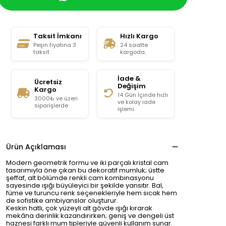
Taksit İmkanı
Hızlı Kargo
Peşin fiyatına 3
24 saatte
taksit
kargoda.
İade &
Ücretsiz
Değişim
Kargo
14 Gün İçinde hızlı
3000₺ ve üzeri
ve kolay iade
siparişlerde
işlemi.
Ürün Açıklaması
Modern geometrik formu ve iki parçalı kristal cam
tasarımıyla öne çıkan bu dekoratif mumluk; üstte
şeffaf, alt bölümde renkli cam kombinasyonu
sayesinde ışığı büyüleyici bir şekilde yansıtır. Bal,
füme ve turuncu renk seçenekleriyle hem sıcak hem
de sofistike ambiyanslar oluşturur.
Keskin hatlı, çok yüzeyli alt gövde ışığı kırarak
mekâna derinlik kazandırırken; geniş ve dengeli üst
haznesi farklı mum tipleriyle güvenli kullanım sunar.