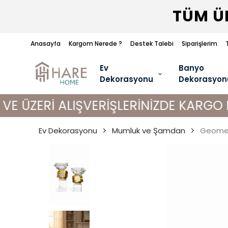
TÜM ÜR
Anasayfa
Kargom Nerede ?
Destek Talebi
Siparişlerim
Ev
Banyo
Dekorasyonu
Dekorasyon
 ALIŞVERİŞLERİNİZDE KARGO BEDAVA!
Ev Dekorasyonu
Mumluk ve Şamdan
Geometr