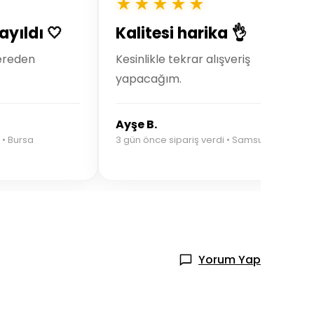
★★★★★
ayıldı 🤍
Kalitesi harika 👌
ereden
Kesinlikle tekrar alışveriş
yapacağım.
Ayşe B.
 • Bursa
3 gün önce sipariş verdi • Samsun
Yorum Yap