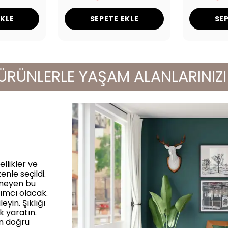
EKLE
SEPETE EKLE
SEP
NLERLE YAŞAM ALANLARINIZI YEN
llikler ve
enle seçildi.
rmeyen bu
ımcı olacak.
yin. Şıklığı
k yaratın.
in doğru