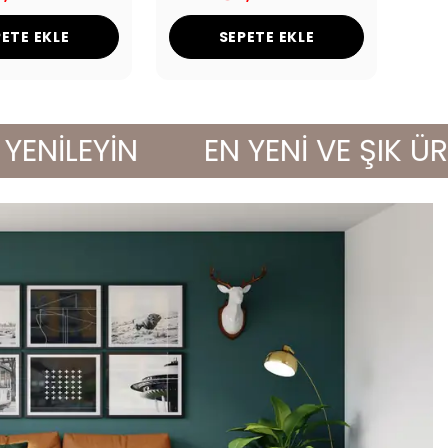
ETE EKLE
SEPETE EKLE
İLEYİN
EN YENİ VE ŞIK ÜRÜNL