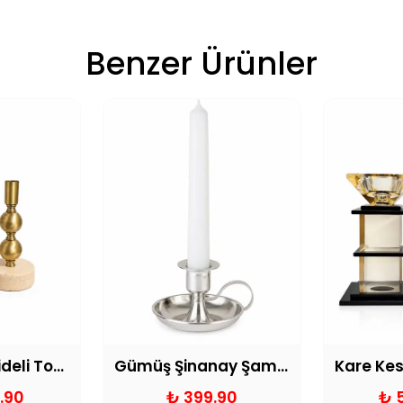
Benzer Ürünler
Traverten Kaideli Toplu Eskitme Şamdan
Gümüş Şinanay Şamdan Mumluk
.90
₺ 399.90
₺ 