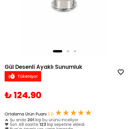
Gül Desenli Ayaklı Sunumluk
Tükeniyor
₺ 124.90
★★★★★
Ortalama Ürün Puanı
5.0
🔥 Şu anda
201
kişi bu ürünü inceliyor.
❤️ Son 48 saatte
123
kişi sepetine ekledi.
🚚 Bugün sipariş ver, yarın kargoda