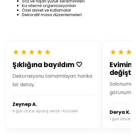
Söz ve nişan yüzük seremonileri
Kız isteme organizasyonları
Özel davet ve kutlamalar
Dekoratif masa düzenlemeleri
★★★★★
★★★
Şıklığına bayıldım 🤍
Evimin 
değiştir
Dekorasyonu tamamlayan harika
Salonuma m
bir detay.
görünüm ka
Zeynep A.
6 gün önce sipariş verdi • Kocaeli
Derya K.
1 gün önce sip