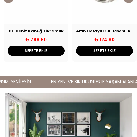
6Lı Deniz Kabuğu İkramlık
Altın Detaylı Gül Desenli Ayaklı Sunumluk
₺ 799.90
₺ 124.90
SEPETE EKLE
SEPETE EKLE
ZI YENİLEYİN
EN YENİ VE ŞIK ÜRÜNLERLE YAŞAM ALANLARI