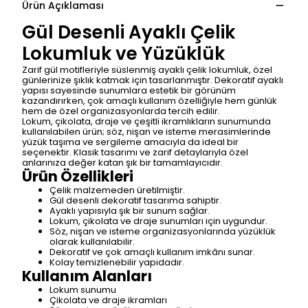
Ürün Açıklaması
Gül Desenli Ayaklı Çelik
Lokumluk ve Yüzüklük
Zarif gül motifleriyle süslenmiş ayaklı çelik lokumluk, özel
günlerinize şıklık katmak için tasarlanmıştır. Dekoratif ayaklı
yapısı sayesinde sunumlara estetik bir görünüm
kazandırırken, çok amaçlı kullanım özelliğiyle hem günlük
hem de özel organizasyonlarda tercih edilir.
Lokum, çikolata, draje ve çeşitli ikramlıkların sunumunda
kullanılabilen ürün; söz, nişan ve isteme merasimlerinde
yüzük taşıma ve sergileme amacıyla da ideal bir
seçenektir. Klasik tasarımı ve zarif detaylarıyla özel
anlarınıza değer katan şık bir tamamlayıcıdır.
Ürün Özellikleri
Çelik malzemeden üretilmiştir.
Gül desenli dekoratif tasarıma sahiptir.
Ayaklı yapısıyla şık bir sunum sağlar.
Lokum, çikolata ve draje sunumları için uygundur.
Söz, nişan ve isteme organizasyonlarında yüzüklük
olarak kullanılabilir.
Dekoratif ve çok amaçlı kullanım imkânı sunar.
Kolay temizlenebilir yapıdadır.
Kullanım Alanları
Lokum sunumu
Çikolata ve draje ikramları