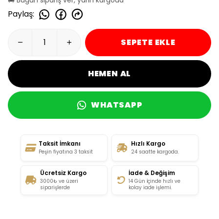
Paylaş
:
SEPETE EKLE
HEMEN AL
WHATSAPP
Taksit İmkanı
Hızlı Kargo
Peşin fiyatına 3 taksit
24 saatte kargoda.
Ücretsiz Kargo
İade & Değişim
3000₺ ve üzeri
14 Gün İçinde hızlı ve
siparişlerde
kolay iade işlemi.