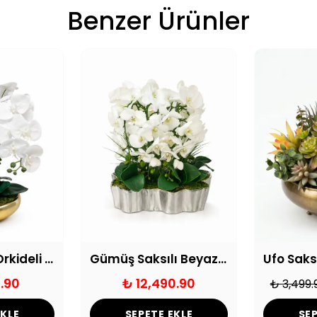
Benzer Ürünler
4 Dal Yapay Orkideli Çiçek Aranjmanı
Gümüş Saksılı Beyaz Yapay Islak Orkide Aranjmanı
.90
₺ 12,490.90
₺ 3,499.
EKLE
SEPETE EKLE
SEP