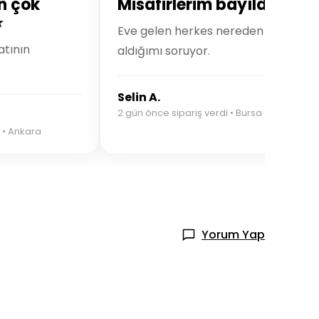
n çok
Misafirlerim bayıldı 🤍
⭐
Eve gelen herkes nereden
atının
aldığımı soruyor.
Selin A.
2 gün önce sipariş verdi • Bursa
 • Ankara
Yorum Yap