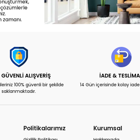
dönüştürmek,
 çözümlerle
iz.
m zamanı.
 GÜVENLİ ALIŞVERİŞ
İADE & TESLİM
eriniz 100% güvenli bir şekilde
14 Gün içerisinde kolay iad
saklanmaktadır.
Politikalarımız
Kurumsal
Gizlilik Politikası
Hakkımızda