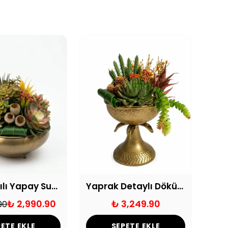
Ufo Saksılı Yapay Sukulent Aranjmanı
Yaprak Detaylı Döküm Vazoda Sukulent Aranjmanı
₺ 2,990.90
₺ 3,249.90
90
ETE EKLE
SEPETE EKLE