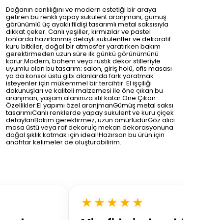
Doğanın canlılığını ve modern estetiği bir araya
getiren bu renkli yapay sukulent aranjmanı, gümüş
görünümlü üç ayaklı fildişi tasarımlı metal saksısıyla
dikkat çeker. Canlı yeşiller, kırmızılar ve pastel
tonlarda hazırlanmış detaylı sukulentler ve dekoratif
kuru bitkiler, doğal bir atmosfer yaratırken bakım
gerektirmeden uzun süre ilk günkü görünümünü
korur.Modern, bohem veya rustik dekor stilleriyle
uyumlu olan bu tasarım; salon, giriş holü, ofis masası
ya da konsol üstü gibi alanlarda fark yaratmak
isteyenler için mükemmel bir tercihtir. El işçiliği
dokunuşları ve kaliteli malzemesi ile öne çıkan bu
aranjman, yaşam alanınıza stil katar.Öne Çıkan
Özellikler:El yapımı özel aranjmanGümüş metal saksı
tasarımıCanlı renklerde yapay sukulent ve kuru çiçek
detaylarıBakım gerektirmez, uzun ömürlüdürGöz alıcı
masa üstü veya raf dekoruİç mekan dekorasyonuna
doğal şıklık katmak için ideal!Hazırsan bu ürün için
anahtar kelimeler de oluşturabilirim.
★★★★★