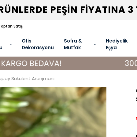
ÜNLERDE PEŞİN FİYATINA 3
Toptan Satış
Ofis
Sofra &
Hediyelik
u
Dekorasyonu
Mutfak
Eşya
BEDAVA!
3000 TL VE Ü
 Yapay Sukulent Aranjmanı