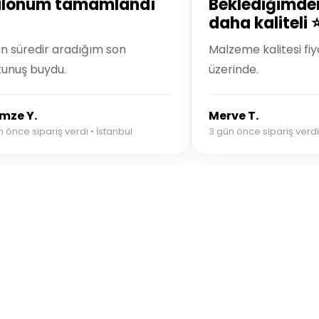
alonum tamamlandı
Beklediğimde
daha kaliteli 
n süredir aradığım son
Malzeme kalitesi fiy
unuş buydu.
üzerinde.
mze Y.
Merve T.
n önce sipariş verdi • İstanbul
3 gün önce sipariş verdi