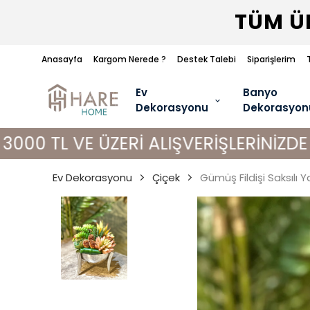
TÜM ÜR
Anasayfa
Kargom Nerede ?
Destek Talebi
Siparişlerim
Ev
Banyo
Dekorasyonu
Dekorasyon
VE ÜZERİ ALIŞVERİŞLERİNİZDE KARGO 
Ev Dekorasyonu
Çiçek
Gümüş Fildişi Saksılı