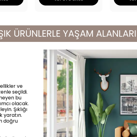
 ÜRÜNLERLE YAŞAM ALANLARINIZI 
llikler ve
enle seçildi.
rmeyen bu
ımcı olacak.
yin. Şıklığı
k yaratın.
in doğru