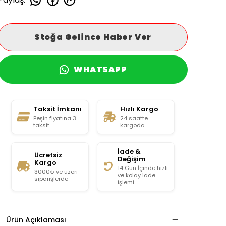
Stoğa Gelince Haber Ver
WHATSAPP
Taksit İmkanı
Hızlı Kargo
Peşin fiyatına 3
24 saatte
taksit
kargoda.
İade &
Ücretsiz
Değişim
Kargo
14 Gün İçinde hızlı
3000₺ ve üzeri
ve kolay iade
siparişlerde
işlemi.
Ürün Açıklaması