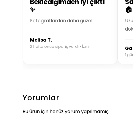
Beklediğimden iyi çıktı
S
✨
🏠
Fotoğraflardan daha güzel.
Uzu
dok
Melisa T.
2 hafta önce sipariş verdi • İzmir
Ga
1 gü
Yorumlar
Bu ürün için henüz yorum yapılmamış.