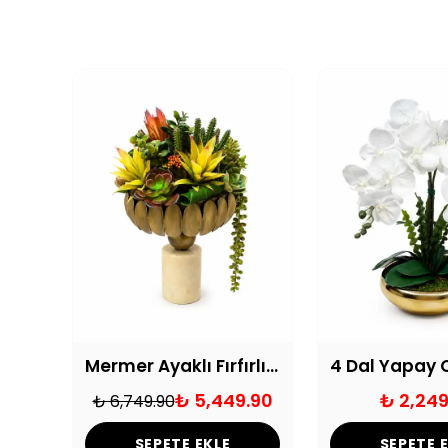
Yılan Formlu Saksıda Yapay Sukulent Aranjmanı
Mermer Ayaklı Fırfırlı Vazoda Sukulent Aranjmanı
₺ 5,449.90
₺ 2,249
₺ 6,749.90
SEPETE EKLE
SEPETE 