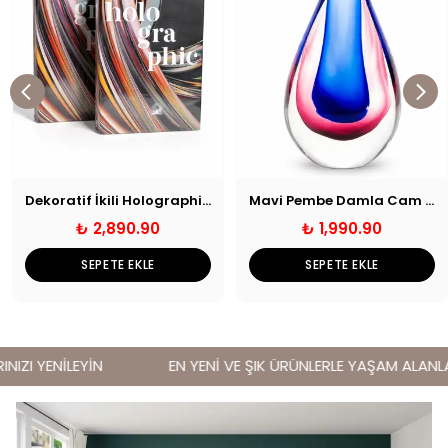
Dekoratif İkili Holographic Kitap Kutu
Mavi Pembe Damla Cam Obje
₺ 2,890.90
₺ 1,990.90
SEPETE EKLE
SEPETE EKLE
IZI YENİLEYİN
EN YENİ VE ŞIK ÜRÜNLERLE YAŞAM ALANLARI