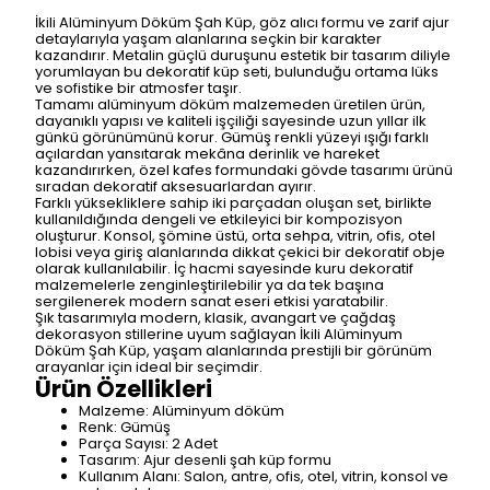
İkili Alüminyum Döküm Şah Küp, göz alıcı formu ve zarif ajur
detaylarıyla yaşam alanlarına seçkin bir karakter
kazandırır. Metalin güçlü duruşunu estetik bir tasarım diliyle
yorumlayan bu dekoratif küp seti, bulunduğu ortama lüks
ve sofistike bir atmosfer taşır.
Tamamı alüminyum döküm malzemeden üretilen ürün,
dayanıklı yapısı ve kaliteli işçiliği sayesinde uzun yıllar ilk
günkü görünümünü korur. Gümüş renkli yüzeyi ışığı farklı
açılardan yansıtarak mekâna derinlik ve hareket
kazandırırken, özel kafes formundaki gövde tasarımı ürünü
sıradan dekoratif aksesuarlardan ayırır.
Farklı yüksekliklere sahip iki parçadan oluşan set, birlikte
kullanıldığında dengeli ve etkileyici bir kompozisyon
oluşturur. Konsol, şömine üstü, orta sehpa, vitrin, ofis, otel
lobisi veya giriş alanlarında dikkat çekici bir dekoratif obje
olarak kullanılabilir. İç hacmi sayesinde kuru dekoratif
malzemelerle zenginleştirilebilir ya da tek başına
sergilenerek modern sanat eseri etkisi yaratabilir.
Şık tasarımıyla modern, klasik, avangart ve çağdaş
dekorasyon stillerine uyum sağlayan İkili Alüminyum
Döküm Şah Küp, yaşam alanlarında prestijli bir görünüm
arayanlar için ideal bir seçimdir.
Ürün Özellikleri
Malzeme: Alüminyum döküm
Renk: Gümüş
Parça Sayısı: 2 Adet
Tasarım: Ajur desenli şah küp formu
Kullanım Alanı: Salon, antre, ofis, otel, vitrin, konsol ve