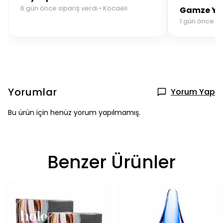
6 gün önce sipariş verdi • Kocaeli
Gamze Y.
1 gün önce sip
Yorumlar
Yorum Yap
Bu ürün için henüz yorum yapılmamış.
Benzer Ürünler