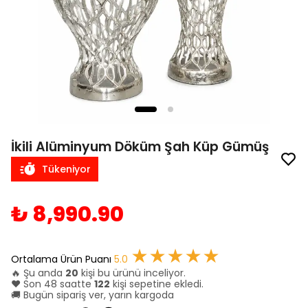
İkili Alüminyum Döküm Şah Küp Gümüş
Tükeniyor
₺ 8,990.90
★★★★★
Ortalama Ürün Puanı
5.0
🔥 Şu anda
20
kişi bu ürünü inceliyor.
❤️ Son 48 saatte
122
kişi sepetine ekledi.
🚚 Bugün sipariş ver, yarın kargoda