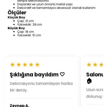
sehpa dekorasyonu
Dayanıklı ve uzun ömürlü metal yapı
Dekoratif ve tamamlayıcı aksesuar olarak kullanım
Ölçüler
Küçük Boy
Çap: 21 cm
Yükseklik: 39 cm
Büyük Boy
Çap: 18 cm
Yükseklik: 51 cm
★★★★★
★★★
Şıklığına bayıldım 🤍
Salonu
🏠
Dekorasyonu tamamlayan harika
Uzun süred
bir detay.
dokunuş bu
Zeynep A.