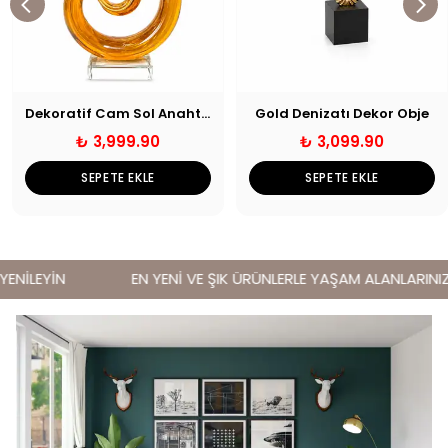
Dekoratif Cam Sol Anahtarı
Gold Denizatı Dekor Obje
₺ 3,999.90
₺ 3,099.90
SEPETE EKLE
SEPETE EKLE
NİLEYİN
EN YENİ VE ŞIK ÜRÜNLERLE YAŞAM ALANLARINIZI 