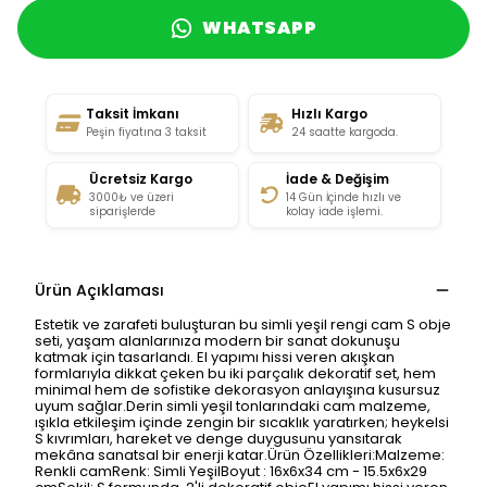
WHATSAPP
Taksit İmkanı
Hızlı Kargo
Peşin fiyatına 3 taksit
24 saatte kargoda.
Ücretsiz Kargo
İade & Değişim
3000₺ ve üzeri
14 Gün İçinde hızlı ve
siparişlerde
kolay iade işlemi.
Ürün Açıklaması
Estetik ve zarafeti buluşturan bu simli yeşil rengi cam S obje
seti, yaşam alanlarınıza modern bir sanat dokunuşu
katmak için tasarlandı. El yapımı hissi veren akışkan
formlarıyla dikkat çeken bu iki parçalık dekoratif set, hem
minimal hem de sofistike dekorasyon anlayışına kusursuz
uyum sağlar.Derin simli yeşil tonlarındaki cam malzeme,
ışıkla etkileşim içinde zengin bir sıcaklık yaratırken; heykelsi
S kıvrımları, hareket ve denge duygusunu yansıtarak
mekâna sanatsal bir enerji katar.Ürün Özellikleri:Malzeme:
Renkli camRenk: Simli YeşilBoyut : 16x6x34 cm - 15.5x6x29