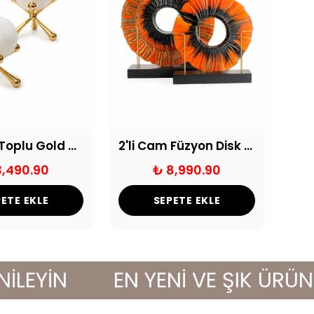
Mermer Toplu Gold Molekül Dekor
2'li Cam Füzyon Disk Turuncu Siyah
3,490.90
₺ 8,990.90
ETE EKLE
SEPETE EKLE
YİN
EN YENİ VE ŞIK ÜRÜNLERL