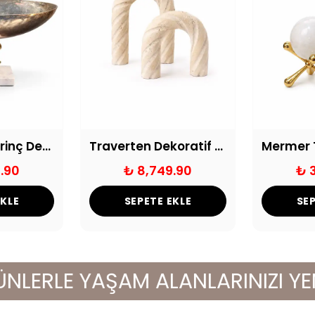
Aurumbron Pirinç Detaylı Cam Gondol
Traverten Dekoratif Kemer Obje
.90
₺ 8,749.90
₺ 
EKLE
SEPETE EKLE
SEP
RLE YAŞAM ALANLARINIZI YENİLE