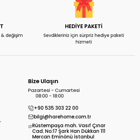
AT
HEDİYE PAKETİ
e & değişim
Sevdikleriniz için sürpriz hediye paketi
hizmeti
Bize Ulaşın
Pazartesi - Cumartesi
08:00 - 18:00
+90 535 303 22 00
bilgi@harehome.com.tr
r
Rüstempaşa mah. Vasıf Çınar
Cad. No:17 Şark Han Dükkan 111
Mercan Eminönü İstanbul