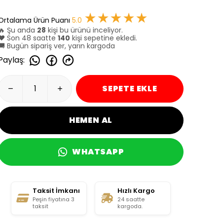
★★★★★
Ortalama Ürün Puanı
5.0
🔥 Şu anda
28
kişi bu ürünü inceliyor.
❤️ Son 48 saatte
140
kişi sepetine ekledi.
🚚 Bugün sipariş ver, yarın kargoda
Paylaş
:
SEPETE EKLE
HEMEN AL
WHATSAPP
Taksit İmkanı
Hızlı Kargo
Peşin fiyatına 3
24 saatte
taksit
kargoda.