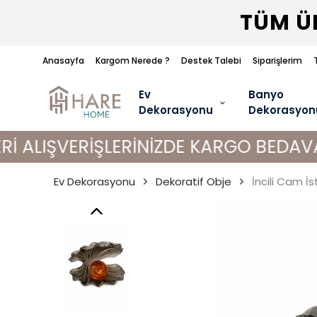
TÜM ÜR
Anasayfa
Kargom Nerede ?
Destek Talebi
Siparişlerim
Ev
Banyo
Dekorasyonu
Dekorasyon
ERİŞLERİNİZDE KARGO BEDAVA!
Ev Dekorasyonu
Dekoratif Obje
İncili Cam İ