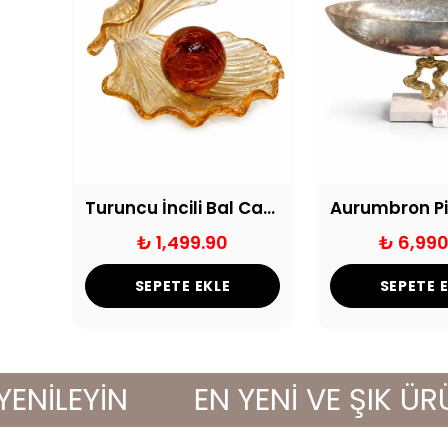
Aurumbron Pirinç Detaylı Cam Yuvarlak Obje
Turuncu İncili Bal Cam İstiridye Dekor Obje
₺ 1,499.90
₺ 6,990
SEPETE EKLE
SEPETE 
LEYİN
EN YENİ VE ŞIK ÜRÜNLE