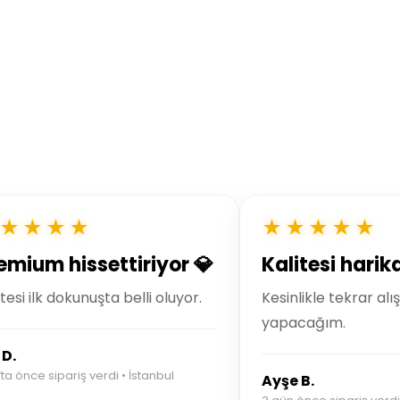
★★★★
★★★★★
emium hissettiriyor 💎
Kalitesi harik
itesi ilk dokunuşta belli oluyor.
Kesinlikle tekrar alı
yapacağım.
 D.
fta önce sipariş verdi • İstanbul
Ayşe B.