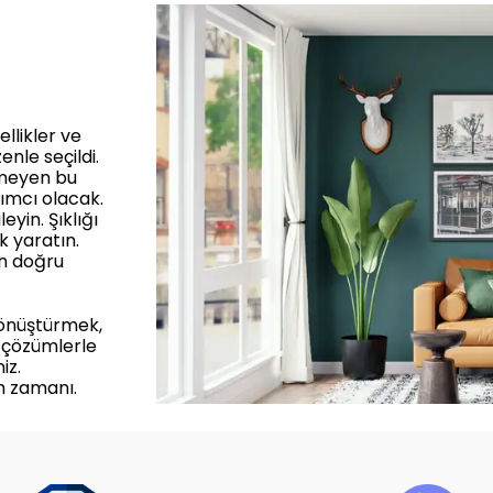
llikler ve
enle seçildi.
rmeyen bu
ımcı olacak.
yin. Şıklığı
k yaratın.
in doğru
dönüştürmek,
 çözümlerle
iz.
m zamanı.