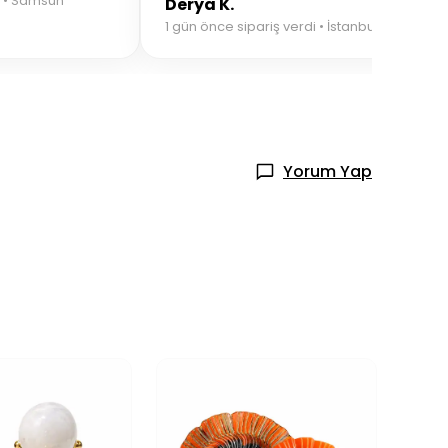
i • Samsun
Derya K.
1 gün önce sipariş verdi • İstanbul
Yorum Yap