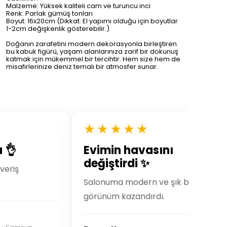
Malzeme: Yüksek kaliteli cam ve turuncu inci
Renk: Parlak gümüş tonları
Boyut: 16x20cm (Dikkat: El yapımı olduğu için boyutlar
1-2cm değişkenlik gösterebilir.)
Doğanın zarafetini modern dekorasyonla birleştiren
bu kabuk figürü, yaşam alanlarınıza zarif bir dokunuş
katmak için mükemmel bir tercihtir. Hem size hem de
misafirlerinize deniz temalı bir atmosfer sunar.
★★★★★
a 👌
Evimin havasını
değiştirdi ✨
şveriş
Salonuma modern ve şık bir
görünüm kazandırdı.