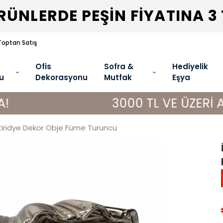
ÜNLERDE PEŞİN FİYATINA 3
Toptan Satış
Ofis
Sofra &
Hediyelik
u
Dekorasyonu
Mutfak
Eşya
3000 TL VE ÜZERİ ALIŞVERİŞ
stiridye Dekor Obje Füme Turuncu