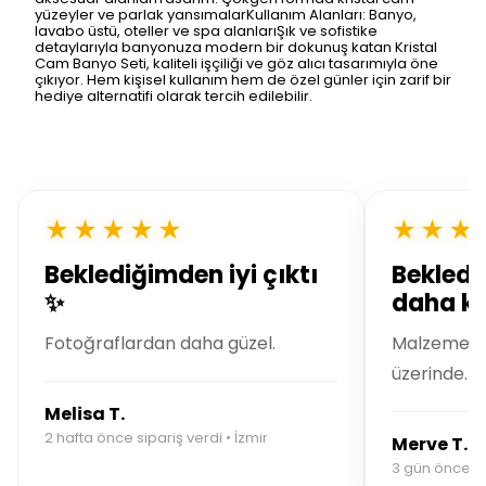
yüzeyler ve parlak yansımalarKullanım Alanları: Banyo,
lavabo üstü, oteller ve spa alanlarıŞık ve sofistike
detaylarıyla banyonuza modern bir dokunuş katan Kristal
Cam Banyo Seti, kaliteli işçiliği ve göz alıcı tasarımıyla öne
çıkıyor. Hem kişisel kullanım hem de özel günler için zarif bir
hediye alternatifi olarak tercih edilebilir.
★★★★★
★★★
Beklediğimden iyi çıktı
Bekledi
✨
daha kal
Fotoğraflardan daha güzel.
Malzeme kal
üzerinde.
Melisa T.
2 hafta önce sipariş verdi • İzmir
Merve T.
3 gün önce si