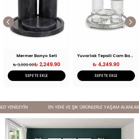
Mermer Banyo Seti
Yuvarlak Tepsili Cam Banyo Seti
₺ 2,249.90
₺ 4,249.90
₺ 3,000.00
SEPETE EKLE
SEPETE EKLE
I YENİLEYİN
EN YENİ VE ŞIK ÜRÜNLERLE YAŞAM ALANLARINI