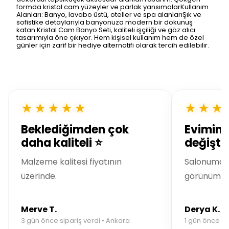
formda kristal cam yüzeyler ve parlak yansımalarKullanım
Alanları: Banyo, lavabo üstü, oteller ve spa alanlarıŞık ve
sofistike detaylarıyla banyonuza modern bir dokunuş
katan Kristal Cam Banyo Seti, kaliteli işçiliği ve göz alıcı
tasarımıyla öne çıkıyor. Hem kişisel kullanım hem de özel
günler için zarif bir hediye alternatifi olarak tercih edilebilir.
★★★★★
★★★
Beklediğimden çok
Evimin 
daha kaliteli ⭐
değiştir
Malzeme kalitesi fiyatının
Salonuma m
üzerinde.
görünüm ka
Merve T.
Derya K.
3 gün önce sipariş verdi • Ankara
1 gün önce sip