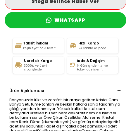
Stoğa Gelince Haber Ver
WHATSAPP
Taksit İmkanı
Hızlı Kargo
Peşin fiyatına 3 taksit
24 saatte kargoda.
Ücretsiz Kargo
İade & Değişim
3000₺ ve üzeri
14 Gün İçinde hızlı ve
siparişlerde
kolay iade işlemi.
Ürün Açıklaması
Banyonuzda lüks ve zarafeti bir araya getiren Kristal Cam
Banyo Seti, füme tonları ve keskin hatlara sahip tasarımıyla
şıklığı yeniden tanımlıyor. Yüksek kaliteli kristal cam
detaylarla üretilen bu set, hem dekoratif hem de işlevsel
bir kullanım sunar.Öne Çıkan Özellikler:Malzeme: Kristal
cam Renk: Füme (dumanlı siyah) ve gümüş detaylarİçerik:1
adet sıvı sabunluk 1 adet diş fırçalık1 adet pamukluk1 adet
dekoratif tepsiKüçük aksesuar alanlarıTasarım: Çokgen