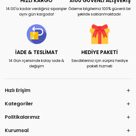
HIZLI KARGO
%100 GÜVENLİ ALIŞVERİŞ
14:00'a kadar verdiğiniz siparişler
Ödeme bilgileriniz 100% güvenli bir
aynı gün kargoda!
şekilde saklanmaktadır.
İADE & TESLİMAT
HEDİYE PAKETİ
14 Gün içerisinde kolay iade &
Sevdikleriniz için sürpriz hediye
değişim
paketi hizmeti
Hızlı Erişim
Kategoriler
Politikalarımız
Kurumsal