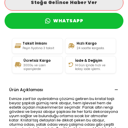
Stoğa Gelince Haber Ver
WHATSAPP
Taksit İmkanı
Hızlı Kargo
Peşin fiyatına 3 taksit
24 saatte kargoda.
Ücretsiz Kargo
İade & Değişim
3000₺ ve üzeri
14 Gün İçinde hızlı ve
siparişlerde
kolay iade işlemi.
Ürün Açıklaması
Evinize zarif bir aydınlatma çözümü getiren bu kristal taşlı
beyaz şapkalı gümüş renk abajur, hem işlevsel hem de
estetik açıdan mükemmel bir seçimdir. Parlak altın rengi
gövdesi ve beyaz abajur şapkası ile her türlü dekorasyona
uyum sağlar ve bulunduğu ortama sıcak bir atmosfer
katar. Kristal taş detayları ile dikkat çeken bu abajur,
oturma odası, yatak odası veya çalışma odası gibi çeşitli