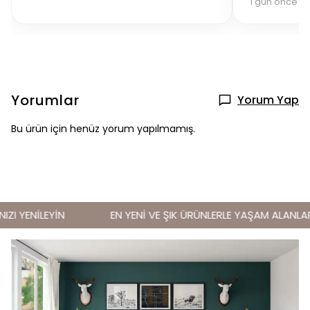
1 gün önce sip
Yorumlar
Yorum Yap
Bu ürün için henüz yorum yapılmamış.
I YENİLEYİN
EN YENİ VE ŞIK ÜRÜNLERLE YAŞAM ALANLARINI