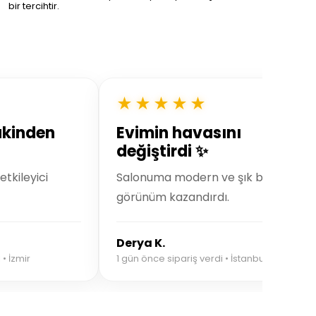
bir tercihtir.
★★★★★
akinden
Evimin havasını
değiştirdi ✨
tkileyici
Salonuma modern ve şık bir
görünüm kazandırdı.
Derya K.
• İzmir
1 gün önce sipariş verdi • İstanbul