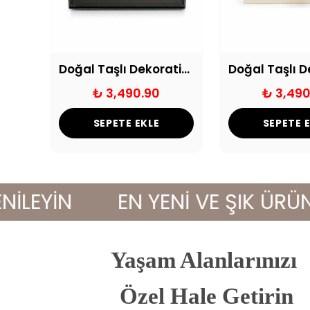
The City and the Muse Dekoratif Kitap Kutu Seti
Doğal Taşlı Dekoratif Cam Kutu Siyah
₺ 3,490.90
₺ 3,490
SEPETE EKLE
SEPETE 
YİN
EN YENİ VE ŞIK ÜRÜNLERL
Yaşam Alanlarınızı
 Özel Hale Getirin