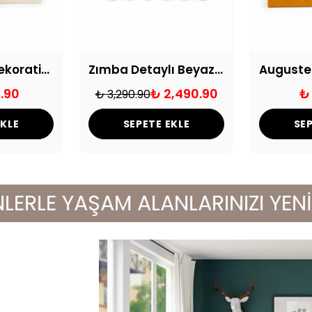
Doğal Taşlı Dekoratif Cam Kutu Krem
Zımba Detaylı Beyaz Deri Kutu Seti
.90
₺ 2,490.90
₺
₺ 3,290.90
EKLE
SEPETE EKLE
SEP
E YAŞAM ALANLARINIZI YENİLEYİ