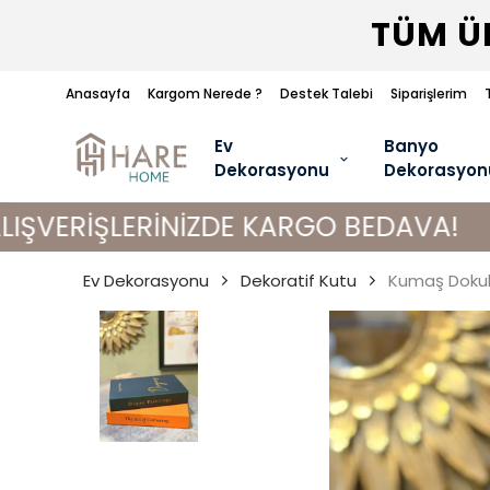
TÜM ÜR
Anasayfa
Kargom Nerede ?
Destek Talebi
Siparişlerim
Ev
Banyo
Dekorasyonu
Dekorasyon
ERİNİZDE KARGO BEDAVA!
Ev Dekorasyonu
Dekoratif Kutu
Kumaş Dokulu