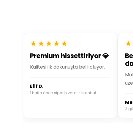
★★★★★
★
Premium hissettiriyor 💎
Be
da
Kalitesi ilk dokunuşta belli oluyor.
Mal
üze
Elif D.
1 hafta önce sipariş verdi • İstanbul
Mer
3 gü