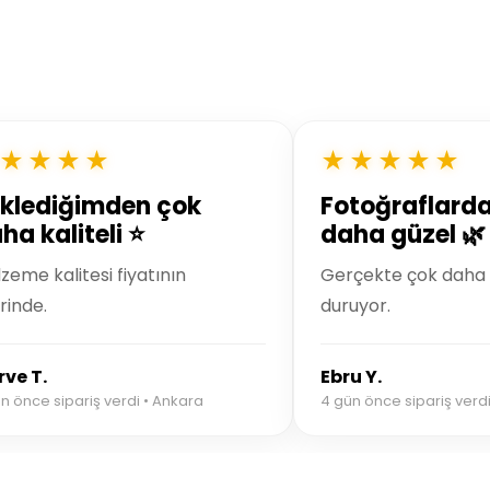
★★★★
★★★★★
klediğimden çok
Fotoğraflard
ha kaliteli ⭐
daha güzel 🌿
zeme kalitesi fiyatının
Gerçekte çok daha e
rinde.
duruyor.
ve T.
Ebru Y.
n önce sipariş verdi • Ankara
4 gün önce sipariş verdi 