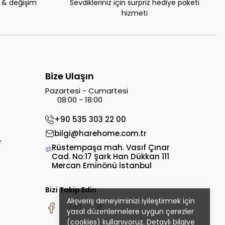
e & değişim
Sevdikleriniz için sürpriz hediye paketi
hizmeti
Bize Ulaşın
Pazartesi - Cumartesi
08:00 - 18:00
+90 535 303 22 00
bilgi@harehome.com.tr
r
Rüstempaşa mah. Vasıf Çınar
Cad. No:17 Şark Han Dükkan 111
Mercan Eminönü İstanbul
Bizi Takip Edin
Alışveriş deneyiminizi iyileştirmek için
yasal düzenlemelere uygun çerezler
(cookies) kullanıyoruz. Detaylı bilgiye