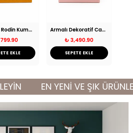
Auguste Rodin Kumaş Dokulu Dekoratif Kitap Kutu Seti
Armalı Dekoratif Cam Kutu Pembe
 799.90
₺ 3,490.90
ETE EKLE
SEPETE EKLE
N
EN YENİ VE ŞIK ÜRÜNLERLE 