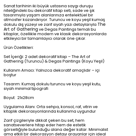
Sanat tarihinin iki büyük ustasına saygı duruşu
niteliğindeki bu dekoratif kitap seti, sade ve şık
tasarımıyla yaşam alanlarınıza entelektüel bir
atmosfer kazandırıyor. Turuncu ve koyu yeşil kumaş
The
dokulu dış yüzeyi ve zarif siyah yazı detaylarıyla
Art of Gathering
ve Degas Paintings temalı bu
kitaplar, özellikle modern ve klasik dekorasyonlarda
etkileyici bir tamamlayıcı olarak öne çıkar.
Ürün Özellikleri:
Set İçeriği: 2 adet dekoratif kitap – The Art of
Gathering (Turuncu) & Degas Paintings (Koyu Yeşil)
Kullanım Amacı: Yalnızca dekoratif amaçlıdır – içi
boştur
Tasarım: Kumaş dokulu turuncu ve koyu yeşil kutu,
siyah minimal tipografi
Boyut: 21x28cm
Uygulama Alanı: Orta sehpa, konsol, raf, vitrin ve
kitaplık dekorasyonlarında kullanıma uygundur
Zarif çizgileriyle dikkat çeken bu set, hem
sanatseverlere hitap eder hem de estetik
görselliğiyle bulunduğu alana değer katar. Minimalist
ama etkili bir dekorasyon detayı arayanlar için ideal