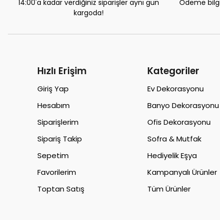
14:00'a kadar verdiğiniz siparişler aynı gün
Ödeme bilgil
kargoda!
Hızlı Erişim
Kategoriler
Giriş Yap
Ev Dekorasyonu
Hesabım
Banyo Dekorasyonu
Siparişlerim
Ofis Dekorasyonu
Sipariş Takip
Sofra & Mutfak
Sepetim
Hediyelik Eşya
Favorilerim
Kampanyalı Ürünler
Toptan Satış
Tüm Ürünler