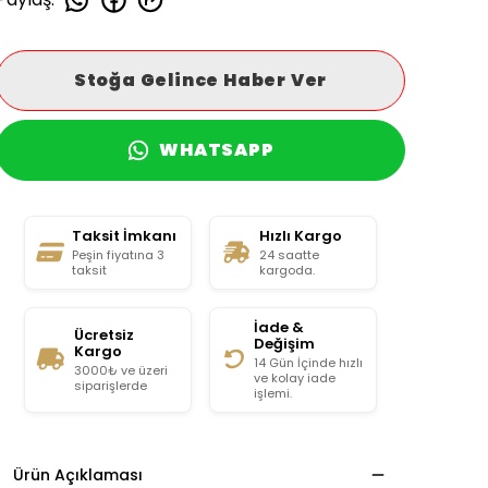
Stoğa Gelince Haber Ver
WHATSAPP
Taksit İmkanı
Hızlı Kargo
Peşin fiyatına 3
24 saatte
taksit
kargoda.
İade &
Ücretsiz
Değişim
Kargo
14 Gün İçinde hızlı
3000₺ ve üzeri
ve kolay iade
siparişlerde
işlemi.
Ürün Açıklaması