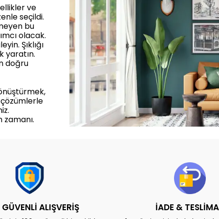
llikler ve
enle seçildi.
rmeyen bu
ımcı olacak.
yin. Şıklığı
k yaratın.
in doğru
dönüştürmek,
 çözümlerle
iz.
m zamanı.
 GÜVENLİ ALIŞVERİŞ
İADE & TESLİM