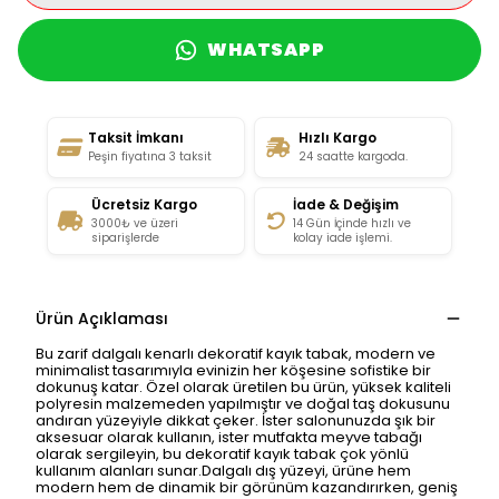
WHATSAPP
Taksit İmkanı
Hızlı Kargo
Peşin fiyatına 3 taksit
24 saatte kargoda.
Ücretsiz Kargo
İade & Değişim
3000₺ ve üzeri
14 Gün İçinde hızlı ve
siparişlerde
kolay iade işlemi.
Ürün Açıklaması
Bu zarif dalgalı kenarlı dekoratif kayık tabak, modern ve
minimalist tasarımıyla evinizin her köşesine sofistike bir
dokunuş katar. Özel olarak üretilen bu ürün, yüksek kaliteli
polyresin malzemeden yapılmıştır ve doğal taş dokusunu
andıran yüzeyiyle dikkat çeker. İster salonunuzda şık bir
aksesuar olarak kullanın, ister mutfakta meyve tabağı
olarak sergileyin, bu dekoratif kayık tabak çok yönlü
kullanım alanları sunar.Dalgalı dış yüzeyi, ürüne hem
modern hem de dinamik bir görünüm kazandırırken, geniş