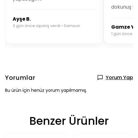
dokunuş bu
Ayşe B.
3 gün önce sipariş verdi • Samsun
Gamze Y.
1 gün önce sip
Yorumlar
Yorum Yap
Bu ürün için henüz yorum yapılmamış.
Benzer Ürünler