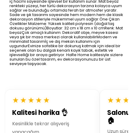
iç hacmi sayesinde işlevsel bir kullanım sunar. Mat beyaz
renkteki yüzeyi, her türlü dekorasyon tarzına kolayca uyum
sağlar ve bulunduğu ortamda ferah bir atmosfer yaratır.
Sade ve şık tasarımı sayesinde hem modern hem de klasik
dekorasyon stilleriyle mükemmel uyum sağlar.Öne Çıkan
Özellikler:Malzeme: Yüksek kaliteli polyresin (doğal taş
dokusu görünümü)Boyutlar: 32 cm x 18 cm x 10 cmRenk: Mat
beyazÇok amaçlı kullanım: Dekoratif obje, meyve kasesi
veya şık bir masa merkezi olarak kullanılabilirModern ve
minimalist tasarımİç ve dış mekan kullanımı için
uygundurEvinize sofistike bir dokunuş katmak için ideal bir
seçenek olan bu dalgalı kenarlı kayık tabak, estetik ve
işlevselliği bir araya getiriyor. HaRe Home kalitesiyle sizlere
sunulan bu özel tasarım, ev dekorasyonunuzu bir üst
seviyeye taşıyacak.
★★★★★
★★★
Kalitesi harika 👌
Salonu
🏠
Kesinlikle tekrar alışveriş
Uzun süred
yapacağım.