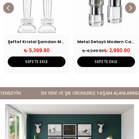
Şeffaf Kristal Şamdan Mumluk
Metal Detaylı Modern Cam Mumluk Gümüş
₺ 5,399.90
₺ 2,990.90
₺ 4,249.90
SEPETE EKLE
SEPETE EKLE
ENİLEYİN
EN YENİ VE ŞIK ÜRÜNLERLE YAŞAM ALANLARINIZI 