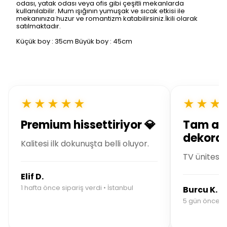
odası, yatak odası veya ofis gibi çeşitli mekanlarda
kullanılabilir. Mum ışığının yumuşak ve sıcak etkisi ile
mekanınıza huzur ve romantizm katabilirsiniz.İkili olarak
satılmaktadır.
Küçük boy : 35cm Büyük boy : 45cm
★★★★★
★★★
Premium hissettiriyor 💎
Tam ar
dekoras
Kalitesi ilk dokunuşta belli oluyor.
TV ünitesin
Elif D.
1 hafta önce sipariş verdi • İstanbul
Burcu K.
5 gün önce si