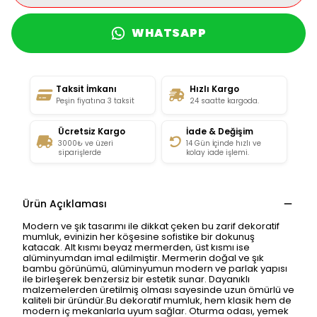
WHATSAPP
Taksit İmkanı
Hızlı Kargo
Peşin fiyatına 3 taksit
24 saatte kargoda.
Ücretsiz Kargo
İade & Değişim
3000₺ ve üzeri
14 Gün İçinde hızlı ve
siparişlerde
kolay iade işlemi.
Ürün Açıklaması
Modern ve şık tasarımı ile dikkat çeken bu zarif dekoratif
mumluk, evinizin her köşesine sofistike bir dokunuş
katacak. Alt kısmı beyaz mermerden, üst kısmı ise
alüminyumdan imal edilmiştir. Mermerin doğal ve şık
bambu görünümü, alüminyumun modern ve parlak yapısı
ile birleşerek benzersiz bir estetik sunar. Dayanıklı
malzemelerden üretilmiş olması sayesinde uzun ömürlü ve
kaliteli bir üründür.Bu dekoratif mumluk, hem klasik hem de
modern iç mekanlarla uyum sağlar. Oturma odası, yemek