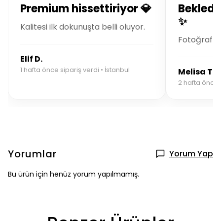
Premium hissettiriyor 💎
Bekledi
✨
Kalitesi ilk dokunuşta belli oluyor.
Fotoğrafla
Elif D.
1 hafta önce sipariş verdi • İstanbul
Melisa T.
2 hafta önce s
Yorumlar
Yorum Yap
Bu ürün için henüz yorum yapılmamış.