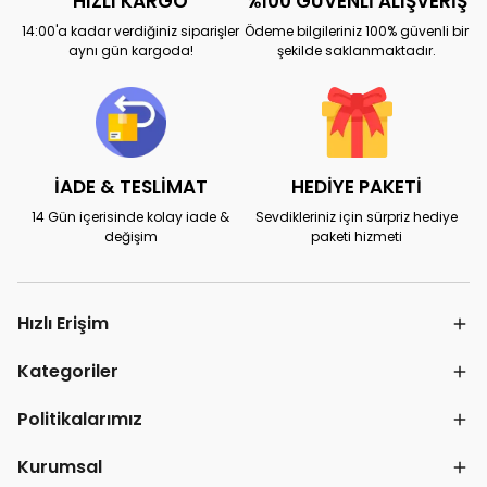
HIZLI KARGO
%100 GÜVENLİ ALIŞVERİŞ
14:00'a kadar verdiğiniz siparişler
Ödeme bilgileriniz 100% güvenli bir
aynı gün kargoda!
şekilde saklanmaktadır.
İADE & TESLİMAT
HEDİYE PAKETİ
14 Gün içerisinde kolay iade &
Sevdikleriniz için sürpriz hediye
değişim
paketi hizmeti
Hızlı Erişim
Kategoriler
Politikalarımız
Kurumsal