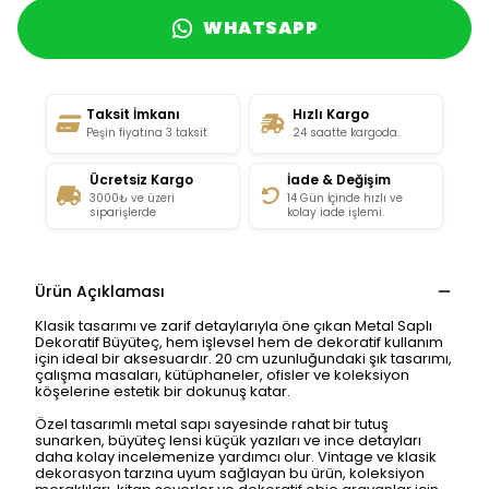
WHATSAPP
Taksit İmkanı
Hızlı Kargo
Peşin fiyatına 3 taksit
24 saatte kargoda.
Ücretsiz Kargo
İade & Değişim
3000₺ ve üzeri
14 Gün İçinde hızlı ve
siparişlerde
kolay iade işlemi.
Ürün Açıklaması
Klasik tasarımı ve zarif detaylarıyla öne çıkan Metal Saplı
Dekoratif Büyüteç, hem işlevsel hem de dekoratif kullanım
için ideal bir aksesuardır. 20 cm uzunluğundaki şık tasarımı,
çalışma masaları, kütüphaneler, ofisler ve koleksiyon
köşelerine estetik bir dokunuş katar.
Özel tasarımlı metal sapı sayesinde rahat bir tutuş
sunarken, büyüteç lensi küçük yazıları ve ince detayları
daha kolay incelemenize yardımcı olur. Vintage ve klasik
dekorasyon tarzına uyum sağlayan bu ürün, koleksiyon