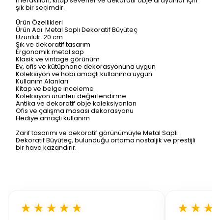
meraklıları, kitap severler ve dekoratif obje arayanlar için
şık bir seçimdir.
Ürün Özellikleri
Ürün Adı: Metal Saplı Dekoratif Büyüteç
Uzunluk: 20 cm
Şık ve dekoratif tasarım
Ergonomik metal sap
Klasik ve vintage görünüm
Ev, ofis ve kütüphane dekorasyonuna uygun
Koleksiyon ve hobi amaçlı kullanıma uygun
Kullanım Alanları
Kitap ve belge inceleme
Koleksiyon ürünleri değerlendirme
Antika ve dekoratif obje koleksiyonları
Ofis ve çalışma masası dekorasyonu
Hediye amaçlı kullanım
Zarif tasarımı ve dekoratif görünümüyle Metal Saplı
Dekoratif Büyüteç, bulunduğu ortama nostaljik ve prestijli
bir hava kazandırır.
★★★★★
★★★