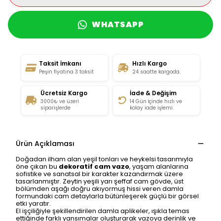
WHATSAPP
Taksit İmkanı
Hızlı Kargo
Peşin fiyatına 3 taksit
24 saatte kargoda.
Ücretsiz Kargo
İade & Değişim
3000₺ ve üzeri
14 Gün İçinde hızlı ve
siparişlerde
kolay iade işlemi.
Ürün Açıklaması
Doğadan ilham alan yeşil tonları ve heykelsi tasarımıyla
öne çıkan bu
dekoratif cam vazo
, yaşam alanlarına
sofistike ve sanatsal bir karakter kazandırmak üzere
tasarlanmıştır. Zeytin yeşili yarı şeffaf cam gövde, üst
bölümden aşağı doğru akıyormuş hissi veren damla
formundaki cam detaylarla bütünleşerek güçlü bir görsel
etki yaratır.
El işçiliğiyle şekillendirilen damla aplikeler, ışıkla temas
ettiğinde farklı yansımalar oluşturarak vazoya derinlik ve