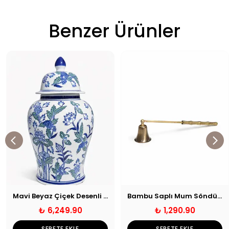
Benzer Ürünler
Mavi Beyaz Çiçek Desenli Şah Küp 26x42cm
Bambu Saplı Mum Söndürücü
₺ 6,249.90
₺ 1,290.90
SEPETE EKLE
SEPETE EKLE