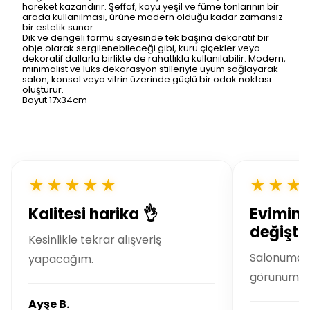
hareket kazandırır. Şeffaf, koyu yeşil ve füme tonlarının bir
arada kullanılması, ürüne modern olduğu kadar zamansız
bir estetik sunar.
Dik ve dengeli formu sayesinde tek başına dekoratif bir
obje olarak sergilenebileceği gibi, kuru çiçekler veya
dekoratif dallarla birlikte de rahatlıkla kullanılabilir. Modern,
minimalist ve lüks dekorasyon stilleriyle uyum sağlayarak
salon, konsol veya vitrin üzerinde güçlü bir odak noktası
oluşturur.
Boyut 17x34cm
★★★★★
★★★
Kalitesi harika 👌
Evimin 
değiştir
Kesinlikle tekrar alışveriş
Salonuma m
yapacağım.
görünüm ka
Ayşe B.