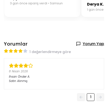
3 gün önce sipariş verdi • Samsun
Derya K.
1 gün önce sip
Yorumlar
Yorum Yap
1 değerlendirmeye göre
8 Nisan 2026
İhsan Önder
A.
Satın Alınmış
1