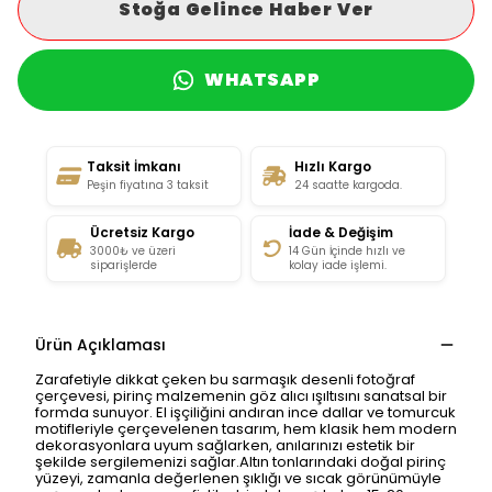
Stoğa Gelince Haber Ver
WHATSAPP
Taksit İmkanı
Hızlı Kargo
Peşin fiyatına 3 taksit
24 saatte kargoda.
Ücretsiz Kargo
İade & Değişim
3000₺ ve üzeri
14 Gün İçinde hızlı ve
siparişlerde
kolay iade işlemi.
Ürün Açıklaması
Zarafetiyle dikkat çeken bu sarmaşık desenli fotoğraf
çerçevesi, pirinç malzemenin göz alıcı ışıltısını sanatsal bir
formda sunuyor. El işçiliğini andıran ince dallar ve tomurcuk
motifleriyle çerçevelenen tasarım, hem klasik hem modern
dekorasyonlara uyum sağlarken, anılarınızı estetik bir
şekilde sergilemenizi sağlar.Altın tonlarındaki doğal pirinç
yüzeyi, zamanla değerlenen şıklığı ve sıcak görünümüyle