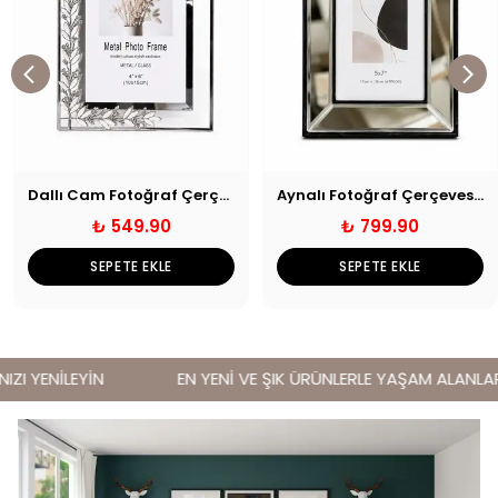
Dallı Cam Fotoğraf Çerçevesi Gümüş
Aynalı Fotoğraf Çerçevesi 13x18cm
₺ 549.90
₺ 799.90
SEPETE EKLE
SEPETE EKLE
I YENİLEYİN
EN YENİ VE ŞIK ÜRÜNLERLE YAŞAM ALANLARIN