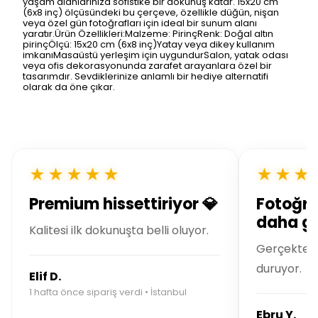
yaşam alanlarınıza sofistike bir dokunuş katar. 15x20 cm
(6x8 inç) ölçüsündeki bu çerçeve, özellikle düğün, nişan
veya özel gün fotoğrafları için ideal bir sunum alanı
yaratır.Ürün Özellikleri:Malzeme: PirinçRenk: Doğal altın
pirinçÖlçü: 15x20 cm (6x8 inç)Yatay veya dikey kullanım
imkanıMasaüstü yerleşim için uygundurSalon, yatak odası
veya ofis dekorasyonunda zarafet arayanlara özel bir
tasarımdır. Sevdiklerinize anlamlı bir hediye alternatifi
olarak da öne çıkar.
★★★★★
★★★
Premium hissettiriyor 💎
Fotoğra
daha gü
Kalitesi ilk dokunuşta belli oluyor.
Gerçekte ç
duruyor.
Elif D.
1 hafta önce sipariş verdi • İstanbul
Ebru Y.