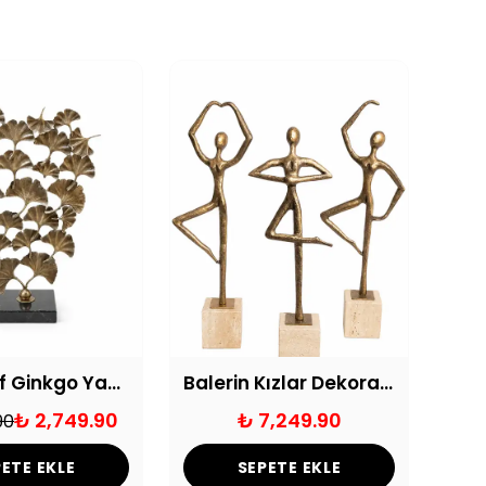
Dekoratif Ginkgo Yapraklı Metal Obje Eskitme
Balerin Kızlar Dekoratif Obje Seti
₺ 2,749.90
₺ 7,249.90
90
ETE EKLE
SEPETE EKLE