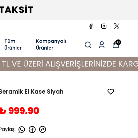
 TAKSİT
Tüm
Kampanyalı
0
Ürünler
Ürünler
İ ALIŞVERİŞLERİNİZDE KARGO BEDAVA!
Seramik El Kase Siyah
₺ 999.90
Paylaş
: