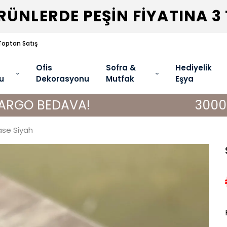
ÜNLERDE PEŞİN FİYATINA 3
Toptan Satış
Ofis
Sofra &
Hediyelik
u
Dekorasyonu
Mutfak
Eşya
VA!
3000 TL VE ÜZER
ase Siyah