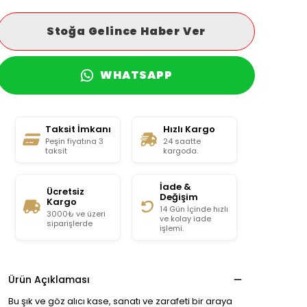
Stoğa Gelince Haber Ver
WHATSAPP
Taksit İmkanı
Hızlı Kargo
Peşin fiyatına 3
24 saatte
taksit
kargoda.
İade &
Ücretsiz
Değişim
Kargo
14 Gün İçinde hızlı
3000₺ ve üzeri
ve kolay iade
siparişlerde
işlemi.
Ürün Açıklaması
Bu şık ve göz alıcı kase, sanatı ve zarafeti bir araya