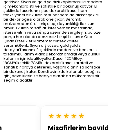
getiriyor. Siyah ve gold yaldızlı kaplaması ile modern
iç mekanlara stil ve sofistike bir dokunuş katıyor. El
şeklinde tasarlanmış bu dekoratif kase, hem
fonksiyonel bir kullanım sunar hem de dikkat çekici
bir dekor öğesi olarak öne çıkar. Seramik
malzemeden üretilmiş olup, dayanıklılığı ile uzun
ömürlü kullanım sağlar. İster yemek masasında,
isterse vitrin veya sehpa üzerinde sergileyin; bu özel
parça her alanda benzersiz bir şıklık sunar.Öne
Çıkan Özellikler:Malzeme: Yüksek kaliteli
seramikRenk: Siyah dış yüzey, gold yaldızlı
detaylarTasarım: El şeklinde modern ve benzersiz
tasarımKullanım Alanı: Dekoratif amaçlı veya günlük
kullanım için idealBoyutlar:Kase : 12CMBoy:
18CMYükseklik:7CMBu dekoratif kase, zarafeti ve
sanatı bir araya getirerek, yaşam alanınıza sofistike
bir dokunuş katar. Kendi evinizde kullanabileceğiniz
gibi, sevdiklerinize hediye olarak da mükemmel bir
seçim olacaktır.
★★★★★
m
Misafirlerim bayıldı 🤍