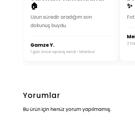
🏠
✨
Uzun süredir aradığım son
Fot
dokunuş buydu.
Mel
2 ha
Gamze Y.
1 gün önce sipariş verdi • İstanbul
Yorumlar
Bu ürün için henüz yorum yapılmamış.