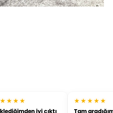
★★★★
★★★★★
klediğimden iyi çıktı
Tam aradığı