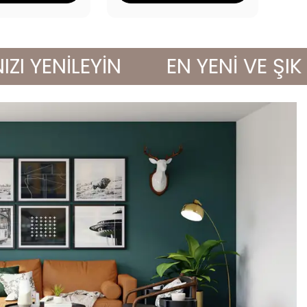
NİLEYİN
EN YENİ VE ŞIK ÜRÜ