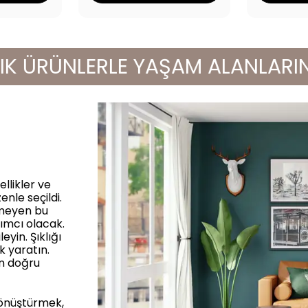
RÜNLERLE YAŞAM ALANLARINIZI YE
llikler ve
enle seçildi.
rmeyen bu
ımcı olacak.
yin. Şıklığı
k yaratın.
in doğru
dönüştürmek,