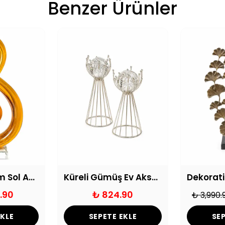
Benzer Ürünler
Dekoratif Cam Sol Anahtarı
Küreli Gümüş Ev Aksesuarı
.90
₺ 824.90
₺ 3,990.
EKLE
SEPETE EKLE
SEP