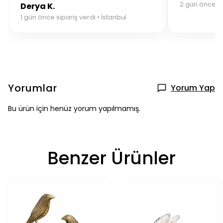
2 gün önce si
Derya K.
1 gün önce sipariş verdi • İstanbul
Yorumlar
Yorum Yap
Bu ürün için henüz yorum yapılmamış.
Benzer Ürünler