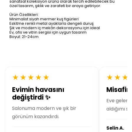
sanatsal koleksiyon ürünü olarak tercih edilebilecek bu
özel tasarım, şıklık ve zarafeti bir araya getiriyor.
Ürün Özellikleri:
Minimalist siyah mermer kuş figürleri
Eskitme renkli metal ayaklarla dengeli duruş
Şık ve modern iç mekân dekorasyonu için ideal
Ev, ofis ve vitrin sergisi için uygun tasarım
Boyut: 21-24cm
★★★★★
★★★
Evimin havasını
Misafirl
değiştirdi ✨
Eve gelen 
Salonuma modern ve şık bir
aldığımı so
görünüm kazandırdı.
Selin A.