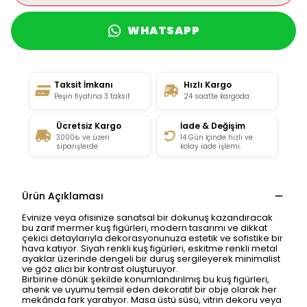
WHATSAPP
Taksit İmkanı
Hızlı Kargo
Peşin fiyatına 3 taksit
24 saatte kargoda.
Ücretsiz Kargo
İade & Değişim
3000₺ ve üzeri
14 Gün İçinde hızlı ve
siparişlerde
kolay iade işlemi.
Ürün Açıklaması
Evinize veya ofisinize sanatsal bir dokunuş kazandıracak
bu zarif mermer kuş figürleri, modern tasarımı ve dikkat
çekici detaylarıyla dekorasyonunuza estetik ve sofistike bir
hava katıyor. Siyah renkli kuş figürleri, eskitme renkli metal
ayaklar üzerinde dengeli bir duruş sergileyerek minimalist
ve göz alıcı bir kontrast oluşturuyor.
Birbirine dönük şekilde konumlandırılmış bu kuş figürleri,
ahenk ve uyumu temsil eden dekoratif bir obje olarak her
mekânda fark yaratıyor. Masa üstü süsü, vitrin dekoru veya