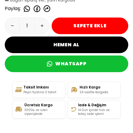
Paylaş
:
SEPETE EKLE
HEMEN AL
WHATSAPP
Taksit İmkanı
Hızlı Kargo
Peşin fiyatına 3 taksit
24 saatte kargoda.
Ücretsiz Kargo
İade & Değişim
3000₺ ve üzeri
14 Gün İçinde hızlı ve
siparişlerde
kolay iade işlemi.