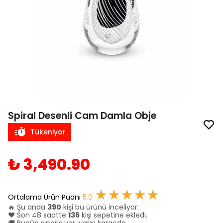
Spiral Desenli Cam Damla Obje
Tükeniyor
₺ 3,490.90
★★★★★
Ortalama Ürün Puanı
5.0
🔥 Şu anda
390
kişi bu ürünü inceliyor.
❤️ Son 48 saatte
136
kişi sepetine ekledi.
🚚 Bugün sipariş ver, yarın kargoda