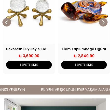
Dekoratif Büyüleyici Cam Küre Seti Eskitme
Cam Kaplumbağa Figürü
₺ 3,690.90
₺ 2,849.90
SEPETE EKLE
SEPETE EKLE
ZI YENİLEYİN
EN YENİ VE ŞIK ÜRÜNLERLE YAŞAM ALANLARI