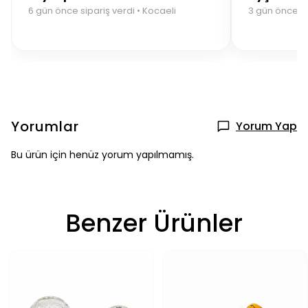
6 gün önce sipariş verdi • Kocaeli
3 gün önce si
Yorumlar
Yorum Yap
Bu ürün için henüz yorum yapılmamış.
Benzer Ürünler