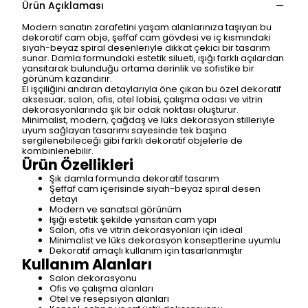
Ürün Açıklaması
Modern sanatın zarafetini yaşam alanlarınıza taşıyan bu
dekoratif cam obje, şeffaf cam gövdesi ve iç kısmındaki
siyah-beyaz spiral desenleriyle dikkat çekici bir tasarım
sunar. Damla formundaki estetik silueti, ışığı farklı açılardan
yansıtarak bulunduğu ortama derinlik ve sofistike bir
görünüm kazandırır.
El işçiliğini andıran detaylarıyla öne çıkan bu özel dekoratif
aksesuar; salon, ofis, otel lobisi, çalışma odası ve vitrin
dekorasyonlarında şık bir odak noktası oluşturur.
Minimalist, modern, çağdaş ve lüks dekorasyon stilleriyle
uyum sağlayan tasarımı sayesinde tek başına
sergilenebileceği gibi farklı dekoratif objelerle de
kombinlenebilir.
Ürün Özellikleri
Şık damla formunda dekoratif tasarım
Şeffaf cam içerisinde siyah-beyaz spiral desen
detayı
Modern ve sanatsal görünüm
Işığı estetik şekilde yansıtan cam yapı
Salon, ofis ve vitrin dekorasyonları için ideal
Minimalist ve lüks dekorasyon konseptlerine uyumlu
Dekoratif amaçlı kullanım için tasarlanmıştır
Kullanım Alanları
Salon dekorasyonu
Ofis ve çalışma alanları
Otel ve resepsiyon alanları