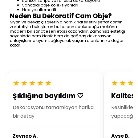
Konsol, sehpa ve raf üstü dekorasyonu
Sanatsal obje koleksiyonları
Hediye alternatifi
Neden Bu Dekoratif Cam Obje?
Siyah ve beyaz çizgilerin dinamik hareketini şeffaf camın
zarafetiyle buluşturan bu tasarım, bulunduğu mekâna
modern bir sanat eseri etkisi kazandırır. Zamansız estetiği
sayesinde hem klasik hem de çağdaş dekorasyon
anlayışlarına uyum sağlayarak yaşam alanlarınıza değer
katar.
★★★★★
★★★
Şıklığına bayıldım 🤍
Kalitesi
Dekorasyonu tamamlayan harika
Kesinlikle t
bir detay.
yapacağım
Zeynep A.
Ayşe B.