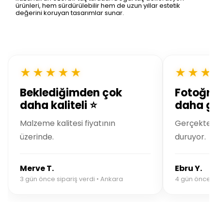
ürünleri, hem sürdürülebilir hem de uzun yıllar estetik
değerini koruyan tasarımlar sunar.
★★★★★
★★★
Beklediğimden çok
Fotoğra
daha kaliteli ⭐
daha gü
Malzeme kalitesi fiyatının
Gerçekte ç
üzerinde.
duruyor.
Merve T.
Ebru Y.
3 gün önce sipariş verdi • Ankara
4 gün önce sip