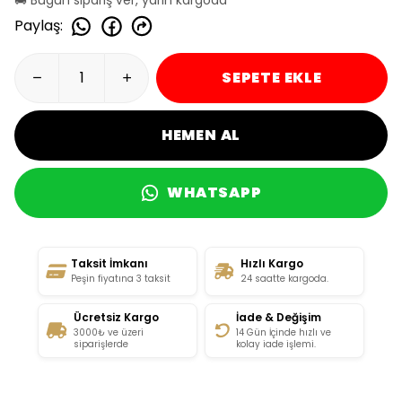
Paylaş
:
SEPETE EKLE
HEMEN AL
WHATSAPP
Taksit İmkanı
Hızlı Kargo
Peşin fiyatına 3 taksit
24 saatte kargoda.
Ücretsiz Kargo
İade & Değişim
3000₺ ve üzeri
14 Gün İçinde hızlı ve
siparişlerde
kolay iade işlemi.