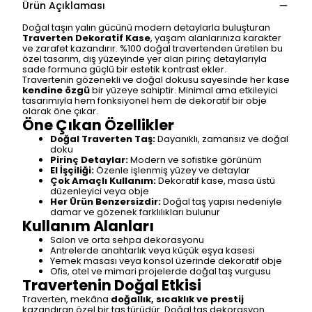
Ürün Açıklaması
Doğal taşın yalın gücünü modern detaylarla buluşturan
Traverten Dekoratif Kase
, yaşam alanlarınıza karakter
ve zarafet kazandırır. %100 doğal travertenden üretilen bu
özel tasarım, dış yüzeyinde yer alan pirinç detaylarıyla
sade formuna güçlü bir estetik kontrast ekler.
Travertenin gözenekli ve doğal dokusu sayesinde her kase
kendine özgü
bir yüzeye sahiptir. Minimal ama etkileyici
tasarımıyla hem fonksiyonel hem de dekoratif bir obje
olarak öne çıkar.
Öne Çıkan Özellikler
Doğal Traverten Taş:
Dayanıklı, zamansız ve doğal
doku
Pirinç Detaylar:
Modern ve sofistike görünüm
El İşçiliği:
Özenle işlenmiş yüzey ve detaylar
Çok Amaçlı Kullanım:
Dekoratif kase, masa üstü
düzenleyici veya obje
Her Ürün Benzersizdir:
Doğal taş yapısı nedeniyle
damar ve gözenek farklılıkları bulunur
Kullanım Alanları
Salon ve orta sehpa dekorasyonu
Antrelerde anahtarlık veya küçük eşya kasesi
Yemek masası veya konsol üzerinde dekoratif obje
Ofis, otel ve mimari projelerde doğal taş vurgusu
Travertenin Doğal Etkisi
Traverten, mekâna
doğallık, sıcaklık ve prestij
kazandıran özel bir taş türüdür. Doğal taş dekorasyon