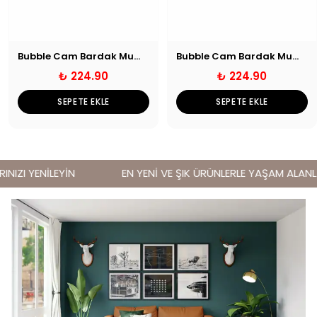
Bubble Cam Bardak Mumluk Şeffaf
Bubble Cam Bardak Mumluk Bal
₺ 224.90
₺ 224.90
SEPETE EKLE
SEPETE EKLE
IZI YENİLEYİN
EN YENİ VE ŞIK ÜRÜNLERLE YAŞAM ALANLARI