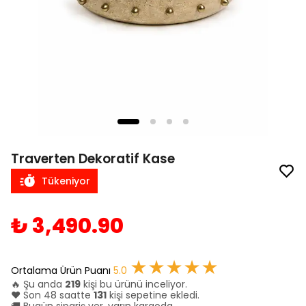
Traverten Dekoratif Kase
Tükeniyor
₺ 3,490.90
★★★★★
Ortalama Ürün Puanı
5.0
🔥 Şu anda
219
kişi bu ürünü inceliyor.
❤️ Son 48 saatte
131
kişi sepetine ekledi.
🚚 Bugün sipariş ver, yarın kargoda