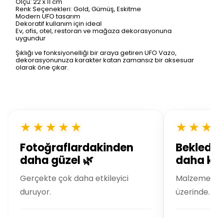
Ölçü: 22 x 11 cm
Renk Seçenekleri: Gold, Gümüş, Eskitme
Modern UFO tasarım
Dekoratif kullanım için ideal
Ev, ofis, otel, restoran ve mağaza dekorasyonuna
uygundur
Şıklığı ve fonksiyonelliği bir araya getiren UFO Vazo,
dekorasyonunuza karakter katan zamansız bir aksesuar
olarak öne çıkar.
★★★★★
★★★
Fotoğraflardakinden
Bekledi
daha güzel 🌿
daha kal
Gerçekte çok daha etkileyici
Malzeme kal
duruyor.
üzerinde.