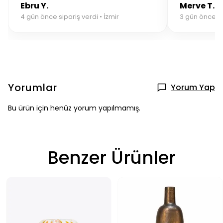
Ebru Y.
Merve T.
4 gün önce sipariş verdi • İzmir
3 gün önce si
Yorumlar
Yorum Yap
Bu ürün için henüz yorum yapılmamış.
Benzer Ürünler