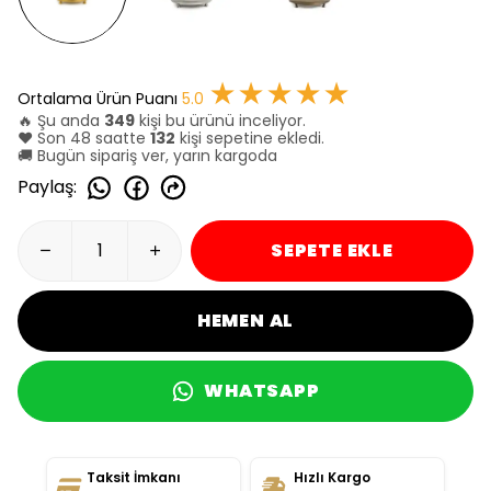
★★★★★
Ortalama Ürün Puanı
5.0
🔥 Şu anda
349
kişi bu ürünü inceliyor.
❤️ Son 48 saatte
132
kişi sepetine ekledi.
🚚 Bugün sipariş ver, yarın kargoda
Paylaş
:
SEPETE EKLE
HEMEN AL
WHATSAPP
Taksit İmkanı
Hızlı Kargo