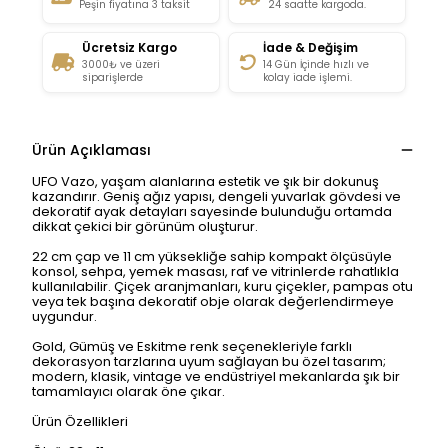
Peşin fiyatına 3 taksit
24 saatte kargoda.
Ücretsiz Kargo
İade & Değişim
3000₺ ve üzeri
14 Gün İçinde hızlı ve
siparişlerde
kolay iade işlemi.
Ürün Açıklaması
UFO Vazo, yaşam alanlarına estetik ve şık bir dokunuş
kazandırır. Geniş ağız yapısı, dengeli yuvarlak gövdesi ve
dekoratif ayak detayları sayesinde bulunduğu ortamda
dikkat çekici bir görünüm oluşturur.
22 cm çap ve 11 cm yüksekliğe sahip kompakt ölçüsüyle
konsol, sehpa, yemek masası, raf ve vitrinlerde rahatlıkla
kullanılabilir. Çiçek aranjmanları, kuru çiçekler, pampas otu
veya tek başına dekoratif obje olarak değerlendirmeye
uygundur.
Gold, Gümüş ve Eskitme renk seçenekleriyle farklı
dekorasyon tarzlarına uyum sağlayan bu özel tasarım;
modern, klasik, vintage ve endüstriyel mekanlarda şık bir
tamamlayıcı olarak öne çıkar.
Ürün Özellikleri