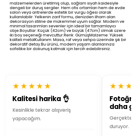
malzemelerden üretilmiş olup, sağlam siyah kaidesiyle
dengeli bir duruş sergiler. Hem ofis ortamları hem de evde
salon veya antrelerde estetik bir vurgu öğesi olarak
kullanılabilir. Yelkenin zarif formu, denizden ilham alan
dekorasyon stiline de mükemmel uyum sağlar. Modern ve
minimal tasarımları sevenler için ideal bir tamamlayıcı
obje.Boyutlar: Küçük (42cm) ve büyük (47cm) olmak üzere
iki boy seçeneği mevcuttur.Renk: GümüşMalzeme: Yüksek
kaliteli metalKullanım: Masa, raf veya sehpa üzerinde şık bir
dekoratif detay.Bu ürünü, modern yaşam alanlarınıza
sofistike bir dokunuş katmak için tercih edebilirsiniz.
★★★★★
★★★
Kalitesi harika 👌
Fotoğra
daha gü
Kesinlikle tekrar alışveriş
Gerçekte ç
yapacağım.
duruyor.