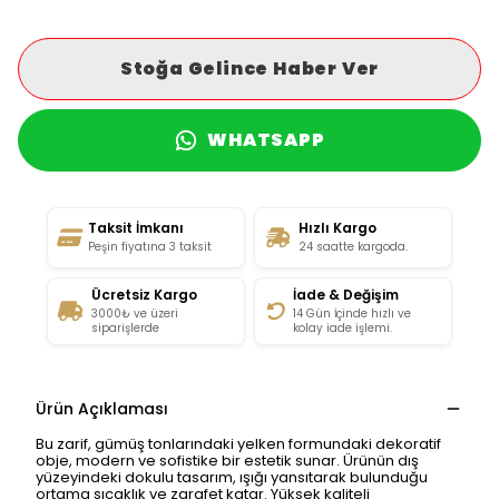
Stoğa Gelince Haber Ver
WHATSAPP
Taksit İmkanı
Hızlı Kargo
Peşin fiyatına 3 taksit
24 saatte kargoda.
Ücretsiz Kargo
İade & Değişim
3000₺ ve üzeri
14 Gün İçinde hızlı ve
siparişlerde
kolay iade işlemi.
Ürün Açıklaması
Bu zarif, gümüş tonlarındaki yelken formundaki dekoratif
obje, modern ve sofistike bir estetik sunar. Ürünün dış
yüzeyindeki dokulu tasarım, ışığı yansıtarak bulunduğu
ortama sıcaklık ve zarafet katar. Yüksek kaliteli