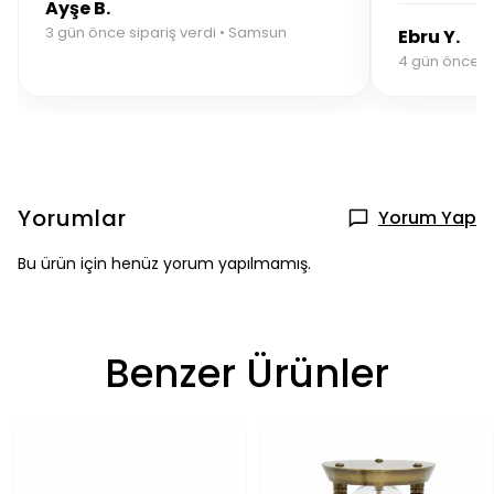
Ayşe B.
3 gün önce sipariş verdi • Samsun
Ebru Y.
4 gün önce sip
Yorumlar
Yorum Yap
Bu ürün için henüz yorum yapılmamış.
Benzer Ürünler