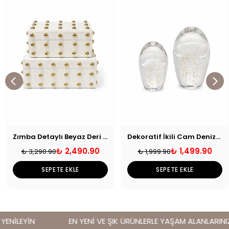
Zımba Detaylı Beyaz Deri Kutu Seti
Dekoratif İkili Cam Denizanası Obje Şeffaf
₺ 2,490.90
₺ 1,499.90
₺ 3,290.90
₺ 1,999.90
SEPETE EKLE
SEPETE EKLE
ENİLEYİN
EN YENİ VE ŞIK ÜRÜNLERLE YAŞAM ALANLARINIZI 