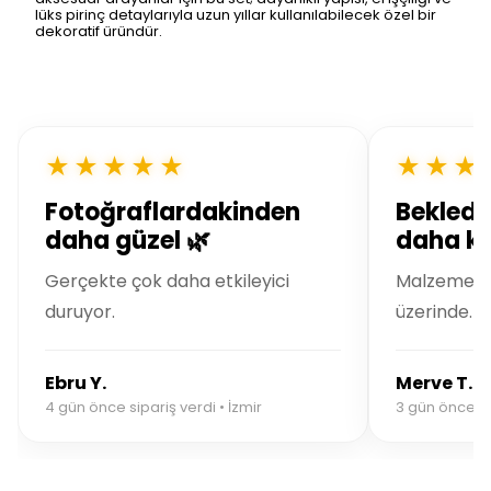
lüks pirinç detaylarıyla uzun yıllar kullanılabilecek özel bir
dekoratif üründür.
★★★★★
★★★
Fotoğraflardakinden
Bekledi
daha güzel 🌿
daha kal
Gerçekte çok daha etkileyici
Malzeme kal
duruyor.
üzerinde.
Ebru Y.
Merve T.
4 gün önce sipariş verdi • İzmir
3 gün önce si