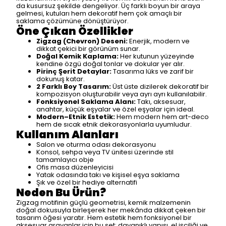
da kusursuz şekilde dengeliyor. Üç farklı boyun bir araya
gelmesi, kutuları hem dekoratif hem çok amaçlı bir
saklama çözümüne dönüştürüyor.
Öne Çıkan Özellikler
Zigzag (Chevron) Deseni:
Enerjik, modern ve
dikkat çekici bir görünüm sunar.
Doğal Kemik Kaplama:
Her kutunun yüzeyinde
kendine özgü doğal tonlar ve dokular yer alır.
Pirinç Şerit Detaylar:
Tasarıma lüks ve zarif bir
dokunuş katar.
2 Farklı Boy Tasarım:
Üst üste dizilerek dekoratif bir
kompozisyon oluşturabilir veya ayrı ayrı kullanılabilir.
Fonksiyonel Saklama Alanı:
Takı, aksesuar,
anahtar, küçük eşyalar ve özel eşyalar için ideal.
Modern–Etnik Estetik:
Hem modern hem art-deco
hem de sıcak etnik dekorasyonlarla uyumludur.
Kullanım Alanları
Salon ve oturma odası dekorasyonu
Konsol, sehpa veya TV ünitesi üzerinde stil
tamamlayıcı obje
Ofis masa düzenleyicisi
Yatak odasında takı ve kişisel eşya saklama
Şık ve özel bir hediye alternatifi
Neden Bu Ürün?
Zigzag motifinin güçlü geometrisi, kemik malzemenin
doğal dokusuyla birleşerek her mekânda dikkat çeken bir
tasarım öğesi yaratır. Hem estetik hem fonksiyonel bir
aksesuar arayanlar için bu set; dayanıklı yapısı, el işçiliği ve