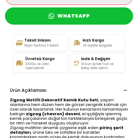
WHATSAPP
Taksit İmkanı
Hızlı Kargo
Peşin fiyatına 3 taksit
24 saatte kargoda.
Ücretsiz Kargo
İade & Değişim
3000₺ ve üzeri
14 Gün İçinde hızlı ve
siparişlerde
kolay iade işlemi.
Ürün Açıklaması
Zigzag Motifli Dekoratif Kemik Kutu Seti
, yaşam
alanlarına hem düzen hem de görsel zenginlik katmak için
özel olarak tasarlandı. Her kutunun kenarlarını tamamlayan
belirgin
zigzag (chevron) deseni
, el işçiliğiyle işlenmiş
kemik parçalarının doğal ton farklılıklarıyla birleşerek güçlü
bir ritim ve hareket duygusu oluşturuyor.
Zigzag motifinin dinamik çizgisine eşlik eden
pirinç şerit
detayları
, ürüne lüks ve sofistike bir karakter
kazandırırken siyah yüzey ile kemik dokusunun kontrastını