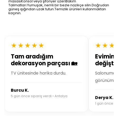
masasıKonsol veya şifonyer üzeriBakım
Talimatları:Yumuşak, nemli bir bezle nazikçe silin.Doğrudan
güneş ışığından uzak tutun.Temizlik ürünleri kullanmaktan
kaçının.
★★★★★
★★★
Tam aradığım
Evimin 
dekorasyon parçası 🏡
değiştir
TV ünitesinde harika durdu.
Salonuma m
görünüm ka
Burcu K.
5 gün önce sipariş verdi • Antalya
Derya K.
1 gün önce sip