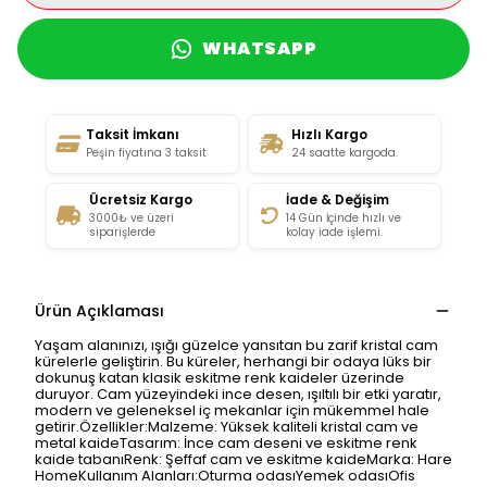
WHATSAPP
Taksit İmkanı
Hızlı Kargo
Peşin fiyatına 3 taksit
24 saatte kargoda.
Ücretsiz Kargo
İade & Değişim
3000₺ ve üzeri
14 Gün İçinde hızlı ve
siparişlerde
kolay iade işlemi.
Ürün Açıklaması
Yaşam alanınızı, ışığı güzelce yansıtan bu zarif kristal cam
kürelerle geliştirin. Bu küreler, herhangi bir odaya lüks bir
dokunuş katan klasik eskitme renk kaideler üzerinde
duruyor. Cam yüzeyindeki ince desen, ışıltılı bir etki yaratır,
modern ve geleneksel iç mekanlar için mükemmel hale
getirir.Özellikler:Malzeme: Yüksek kaliteli kristal cam ve
metal kaideTasarım: İnce cam deseni ve eskitme renk
kaide tabanıRenk: Şeffaf cam ve eskitme kaideMarka: Hare
HomeKullanım Alanları:Oturma odasıYemek odasıOfis