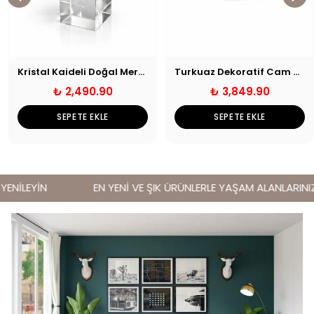
Kristal Kaideli Doğal Mercan Obje
Turkuaz Dekoratif Cam Tabak
₺ 2,490.90
₺ 3,849.90
SEPETE EKLE
SEPETE EKLE
NİLEYİN
EN YENİ VE ŞIK ÜRÜNLERLE YAŞAM ALANLARINIZI 