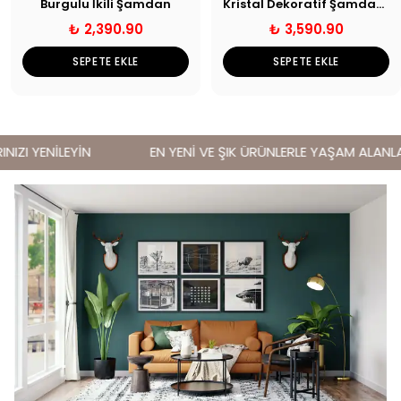
Burgulu İkili Şamdan
Kristal Dekoratif Şamdan Seti
₺ 2,390.90
₺ 3,590.90
SEPETE EKLE
SEPETE EKLE
ZI YENİLEYİN
EN YENİ VE ŞIK ÜRÜNLERLE YAŞAM ALANLARI