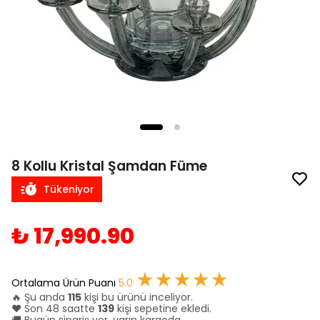
8 Kollu Kristal Şamdan Füme
Tükeniyor
₺ 17,990.90
★★★★★
Ortalama Ürün Puanı
5.0
🔥 Şu anda
115
kişi bu ürünü inceliyor.
❤️ Son 48 saatte
139
kişi sepetine ekledi.
🚚 Bugün sipariş ver, yarın kargoda