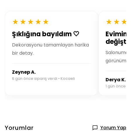
★★★★★
★★★
Şıklığına bayıldım 🤍
Evimin 
değiştir
Dekorasyonu tamamlayan harika
Salonuma m
bir detay.
görünüm ka
Zeynep A.
6 gün önce sipariş verdi • Kocaeli
Derya K.
1 gün önce sip
Yorumlar
Yorum Yap