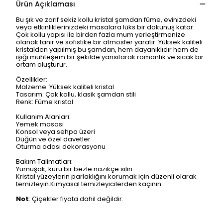
Ürün Açıklaması
Bu şık ve zarif sekiz kollu kristal şamdan füme, evinizdeki
veya etkinliklerinizdeki masalara lüks bir dokunuş katar.
Çok kollu yapısı ile birden fazla mum yerleştirmenize
olanak tanır ve sofistike bir atmosfer yaratır. Yüksek kaliteli
kristalden yapılmış bu şamdan, hem dayanıklıdır hem de
ışığı muhteşem bir şekilde yansıtarak romantik ve sıcak bir
ortam oluşturur.
Özellikler:
Malzeme: Yüksek kaliteli kristal
Tasarım: Çok kollu, klasik şamdan stili
Renk: Füme kristal
Kullanım Alanları:
Yemek masası
Konsol veya sehpa üzeri
Düğün ve özel davetler
Oturma odası dekorasyonu
Bakım Talimatları:
Yumuşak, kuru bir bezle nazikçe silin.
Kristal yüzeylerin parlaklığını korumak için düzenli olarak
temizleyin.Kimyasal temizleyicilerden kaçının.
Not
: Çiçekler fiyata dahil değildir.