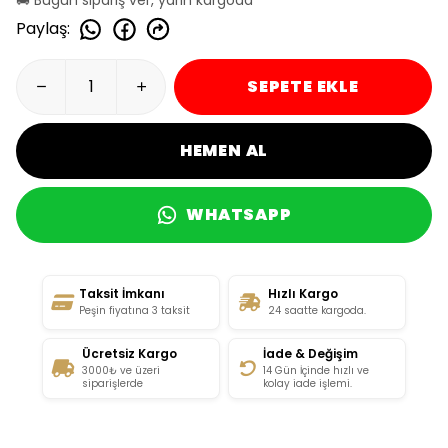
Paylaş
:
SEPETE EKLE
HEMEN AL
WHATSAPP
Taksit İmkanı
Hızlı Kargo
Peşin fiyatına 3 taksit
24 saatte kargoda.
Ücretsiz Kargo
İade & Değişim
3000₺ ve üzeri
14 Gün İçinde hızlı ve
siparişlerde
kolay iade işlemi.