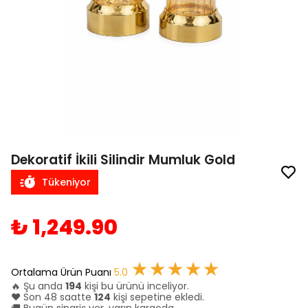
Dekoratif İkili Silindir Mumluk Gold
Tükeniyor
₺ 1,249.90
★★★★★
Ortalama Ürün Puanı
5.0
🔥 Şu anda
194
kişi bu ürünü inceliyor.
❤️ Son 48 saatte
124
kişi sepetine ekledi.
🚚 Bugün sipariş ver, yarın kargoda