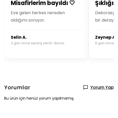
Misafirlerim bayıldı 🤍
Şıklığı
Eve gelen herkes nereden
Dekorasyo
aldığımı soruyor.
bir detay.
Selin A.
Zeynep A.
2 gün önce sipariş verdi • Bursa
6 gün önce si
Yorumlar
Yorum Yap
Bu ürün için henüz yorum yapılmamış.