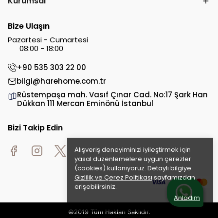
Kurumsal
Bize Ulaşın
Pazartesi - Cumartesi
08:00 - 18:00
+90 535 303 22 00
bilgi@harehome.com.tr
Rüstempaşa mah. Vasıf Çınar Cad. No:17 Şark Han
Dükkan 111 Mercan Eminönü İstanbul
Bizi Takip Edin
Alışveriş deneyiminizi iyileştirmek için
yasal düzenlemelere uygun çerezler
(cookies) kullanıyoruz. Detaylı bilgiye
Gizlilik ve Çerez Politikası
sayfamızdan
erişebilirsiniz.
Anladım
©2019 Tüm Hakları Saklıdır.