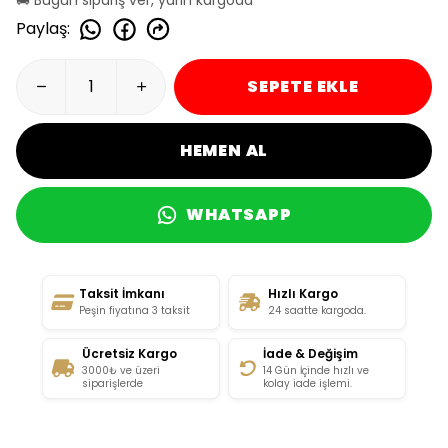
Paylaş
:
SEPETE EKLE
HEMEN AL
WHATSAPP
Taksit İmkanı
Hızlı Kargo
Peşin fiyatına 3 taksit
24 saatte kargoda.
Ücretsiz Kargo
İade & Değişim
3000₺ ve üzeri
14 Gün İçinde hızlı ve
siparişlerde
kolay iade işlemi.