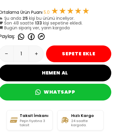
★★★★★
Ortalama Ürün Puanı
5.0
🔥 Şu anda
25
kişi bu ürünü inceliyor.
❤️ Son 48 saatte
133
kişi sepetine ekledi.
🚚 Bugün sipariş ver, yarın kargoda
Paylaş
:
SEPETE EKLE
HEMEN AL
WHATSAPP
Taksit İmkanı
Hızlı Kargo
Peşin fiyatına 3
24 saatte
taksit
kargoda.