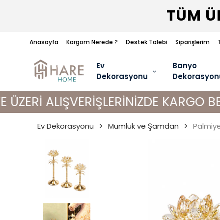
TÜM ÜR
Anasayfa
Kargom Nerede ?
Destek Talebi
Siparişlerim
Ev
Banyo
Dekorasyonu
Dekorasyon
LIŞVERİŞLERİNİZDE KARGO BEDAVA!
Ev Dekorasyonu
Mumluk ve Şamdan
Palmiy