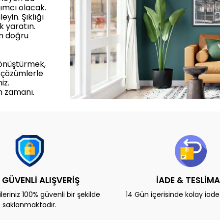
ımcı olacak.
yin. Şıklığı
k yaratın.
in doğru
dönüştürmek,
 çözümlerle
iz.
m zamanı.
 GÜVENLİ ALIŞVERİŞ
İADE & TESLİM
eriniz 100% güvenli bir şekilde
14 Gün içerisinde kolay iad
saklanmaktadır.