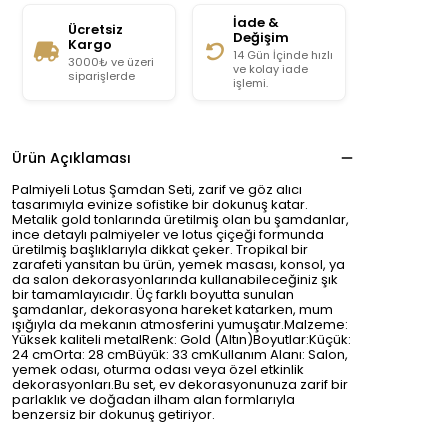
İade &
Ücretsiz
Değişim
Kargo
14 Gün İçinde hızlı
3000₺ ve üzeri
ve kolay iade
siparişlerde
işlemi.
Ürün Açıklaması
Palmiyeli Lotus Şamdan Seti, zarif ve göz alıcı
tasarımıyla evinize sofistike bir dokunuş katar.
Metalik gold tonlarında üretilmiş olan bu şamdanlar,
ince detaylı palmiyeler ve lotus çiçeği formunda
üretilmiş başlıklarıyla dikkat çeker. Tropikal bir
zarafeti yansıtan bu ürün, yemek masası, konsol, ya
da salon dekorasyonlarında kullanabileceğiniz şık
bir tamamlayıcıdır. Üç farklı boyutta sunulan
şamdanlar, dekorasyona hareket katarken, mum
ışığıyla da mekanın atmosferini yumuşatır.Malzeme:
Yüksek kaliteli metalRenk: Gold (Altın)Boyutlar:Küçük:
24 cmOrta: 28 cmBüyük: 33 cmKullanım Alanı: Salon,
yemek odası, oturma odası veya özel etkinlik
dekorasyonları.Bu set, ev dekorasyonunuza zarif bir
parlaklık ve doğadan ilham alan formlarıyla
benzersiz bir dokunuş getiriyor.