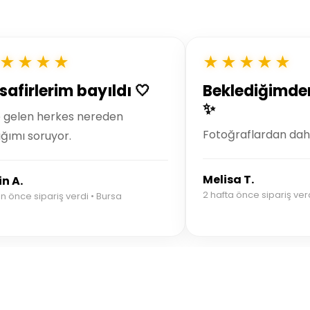
★★★★
★★★★★
safirlerim bayıldı 🤍
Beklediğimden 
✨
 gelen herkes nereden
Fotoğraflardan dah
ığımı soruyor.
Melisa T.
in A.
2 hafta önce sipariş verd
n önce sipariş verdi • Bursa