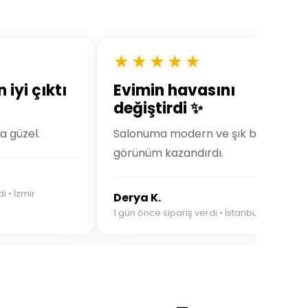
★★★★★
iyi çıktı
Evimin havasını
değiştirdi ✨
a güzel.
Salonuma modern ve şık bir
görünüm kazandırdı.
i • İzmir
Derya K.
1 gün önce sipariş verdi • İstanbul