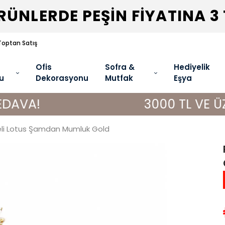
ÜNLERDE PEŞİN FİYATINA 3
Toptan Satış
Ofis
Sofra &
Hediyelik
u
Dekorasyonu
Mutfak
Eşya
3000 TL VE ÜZERİ ALIŞV
eli Lotus Şamdan Mumluk Gold