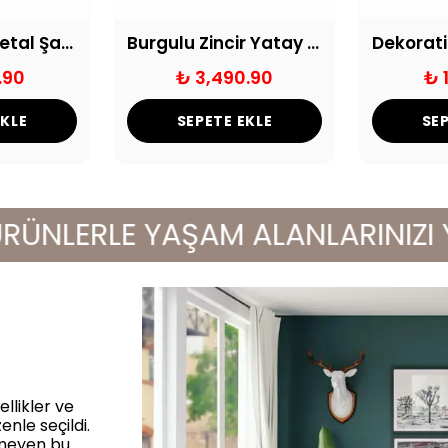
Gümüş 3'lü Metal Şamdan Seti
Burgulu Zincir Yatay Üçlü Mumluk Eskitme
.90
₺ 3,490.90
₺ 
EKLE
SEPETE EKLE
SEP
LERLE YAŞAM ALANLARINIZI YENİL
llikler ve
enle seçildi.
rmeyen bu