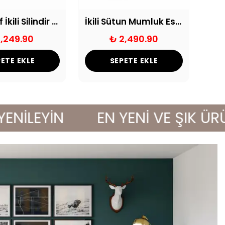
Dekoratif İkili Silindir Mumluk Eskitme
İkili Sütun Mumluk Eskitme
1,249.90
₺ 2,490.90
ETE EKLE
SEPETE EKLE
EYİN
EN YENİ VE ŞIK ÜRÜNLE