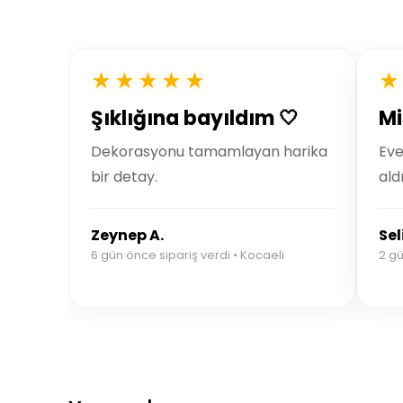
★★★★★
★
Şıklığına bayıldım 🤍
Mi
Dekorasyonu tamamlayan harika
Eve
bir detay.
ald
Zeynep A.
Sel
6 gün önce sipariş verdi • Kocaeli
2 gü