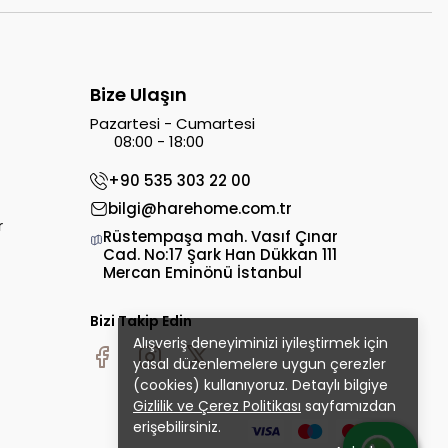
Bize Ulaşın
Pazartesi - Cumartesi
08:00 - 18:00
+90 535 303 22 00
bilgi@harehome.com.tr
r
Rüstempaşa mah. Vasıf Çınar
Cad. No:17 Şark Han Dükkan 111
Mercan Eminönü İstanbul
Bizi Takip Edin
Alışveriş deneyiminizi iyileştirmek için
yasal düzenlemelere uygun çerezler
(cookies) kullanıyoruz. Detaylı bilgiye
Gizlilik ve Çerez Politikası
sayfamızdan
erişebilirsiniz.