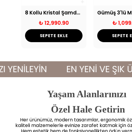
ld
8 Kollu Kristal Şamdan Şeffaf
₺ 12,990.90
₺ 1,099
SEPETE EKLE
SEPETE 
NİLEYİN
EN YENİ VE ŞIK ÜRÜN
Yaşam Alanlarınızı
 Özel Hale Getirin
Her ürünümüz, modern tasarımlar, ergonomik öze
kaliteli malzemelerle evinize zarafet katmak için öz
Hem estetik hem de fonksiyonellikten ödün ve