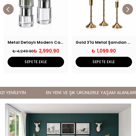
Metal Detaylı Modern Cam Mumluk Gümüş
Gold 3'lü Metal Şamdan Seti
₺ 2,990.90
₺ 1,099.90
₺ 4,249.90
SEPETE EKLE
SEPETE EKLE
 YENİLEYİN
EN YENİ VE ŞIK ÜRÜNLERLE YAŞAM ALANLARINIZ