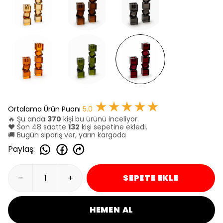
★★★★★
Ortalama Ürün Puanı
5.0
🔥 Şu anda
370
kişi bu ürünü inceliyor.
❤️ Son 48 saatte
132
kişi sepetine ekledi.
🚚 Bugün sipariş ver, yarın kargoda
Paylaş
:
SEPETE EKLE
HEMEN AL