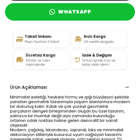
WHATSAPP
Taksit İmkanı
Hızlı Kargo
Peşin fiyatına 3 taksit
24 saatte kargoda.
Ücretsiz Kargo
İade & Değişim
3000₺ ve üzeri
14 Gün İçinde hızlı ve
siparişlerde
kolay iade işlemi.
Ürün Açıklaması
Minimalist estetiği, heykelsi formu ve ışığı büyüleyici şekilde
yansıtan geometrik tasarımıyla yaşam alanlarınıza modern
bir dokunuş katın. Kübik ve çok yüzeyli geometrik
parçaların dengeli birleşiminden oluşan bu özel tasarım,
yalnızca bir mumluk değil aynı zamanda bulunduğu
ortamın odak noktası haline gelen dekoratif bir sanat
objesidir.
Modern, çağdaş, İskandinav, Japandi, lüks ve minimalist
dekorasyon stilleriyle kusursuz uyum sağlayan tasarımı
sayesinde salon, yemek masası, orta sehpa, konsol, TV