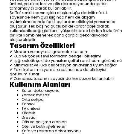
ünitesi, yatak odası ve ofis dekorasyonunda şık bir
tamamlayıcı olarak kullanılabilir.
Şeffaf renkli camın ışıkla oluşturduğu derinlik efekti
sayesinde hem gün ışığında hem de akşam
aydınlatmalarında farklı açılardan etkileyici yansımalar
oluşturur. Tek başına güçlü bir dekoratif obje olarak
kullanılabileceği gibi farklı yüksekliklerde birden fazla ürün
birlikte kombinlenerek daha çarpıcı dekorasyonlar
oluşturulabilir.
Tasarım Özellikleri
✔ Modern ve heykelsi geometrik tasarım
✔ Küp ve çok yüzeyli formların dengeli birleşimi
✔ Işığı estetik şekilde yansıtan şeffaf renkli cam görünümü
✔ Minimalist ve lüks dekorasyon anlayışına uyum sağlar
✔ Tekli kullanımın yanı sıra set halinde de etkileyici
görünüm sunar
✔ Zamansız tasarımı sayesinde her sezon kullanılabilir
Kullanım Alanları
Salon dekorasyonu
Yemek masası
Orta sehpa
Konsol
TV ünitesi
Kitaplık
Dresuar
Ofis ve çalışma alanları
Otel ve butik işletmeler
Kafe ve restoran dekorasyonu