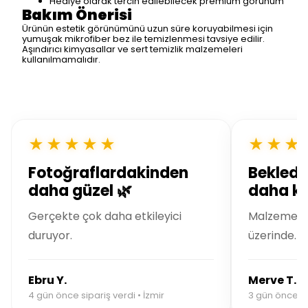
Hediye olarak tercih edilebilecek premium görünüm
Bakım Önerisi
Ürünün estetik görünümünü uzun süre koruyabilmesi için
yumuşak mikrofiber bez ile temizlenmesi tavsiye edilir.
Aşındırıcı kimyasallar ve sert temizlik malzemeleri
kullanılmamalıdır.
★★★★★
★★★
Fotoğraflardakinden
Bekledi
daha güzel 🌿
daha kal
Gerçekte çok daha etkileyici
Malzeme kal
duruyor.
üzerinde.
Ebru Y.
Merve T.
4 gün önce sipariş verdi • İzmir
3 gün önce si