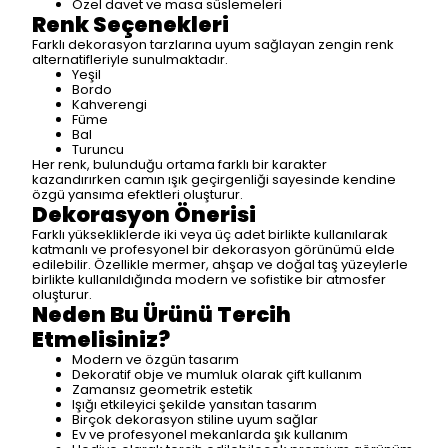
Özel davet ve masa süslemeleri
Renk Seçenekleri
Farklı dekorasyon tarzlarına uyum sağlayan zengin renk
alternatifleriyle sunulmaktadır.
Yeşil
Bordo
Kahverengi
Füme
Bal
Turuncu
Her renk, bulunduğu ortama farklı bir karakter
kazandırırken camın ışık geçirgenliği sayesinde kendine
özgü yansıma efektleri oluşturur.
Dekorasyon Önerisi
Farklı yüksekliklerde iki veya üç adet birlikte kullanılarak
katmanlı ve profesyonel bir dekorasyon görünümü elde
edilebilir. Özellikle mermer, ahşap ve doğal taş yüzeylerle
birlikte kullanıldığında modern ve sofistike bir atmosfer
oluşturur.
Neden Bu Ürünü Tercih
Etmelisiniz?
Modern ve özgün tasarım
Dekoratif obje ve mumluk olarak çift kullanım
Zamansız geometrik estetik
Işığı etkileyici şekilde yansıtan tasarım
Birçok dekorasyon stiline uyum sağlar
Ev ve profesyonel mekanlarda şık kullanım