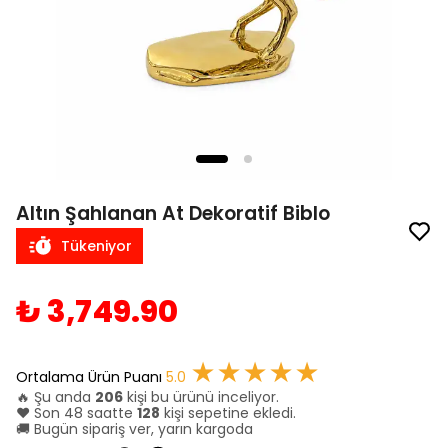
Altın Şahlanan At Dekoratif Biblo
Tükeniyor
₺ 3,749.90
★★★★★
Ortalama Ürün Puanı
5.0
🔥 Şu anda
206
kişi bu ürünü inceliyor.
❤️ Son 48 saatte
128
kişi sepetine ekledi.
🚚 Bugün sipariş ver, yarın kargoda