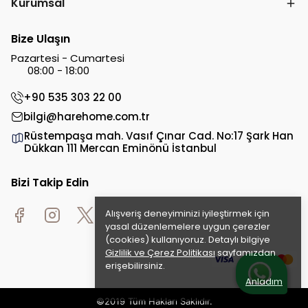
Kurumsal
Bize Ulaşın
Pazartesi - Cumartesi
08:00 - 18:00
+90 535 303 22 00
bilgi@harehome.com.tr
Rüstempaşa mah. Vasıf Çınar Cad. No:17 Şark Han
Dükkan 111 Mercan Eminönü İstanbul
Bizi Takip Edin
Alışveriş deneyiminizi iyileştirmek için
yasal düzenlemelere uygun çerezler
(cookies) kullanıyoruz. Detaylı bilgiye
Gizlilik ve Çerez Politikası
sayfamızdan
erişebilirsiniz.
Anladım
©2019 Tüm Hakları Saklıdır.