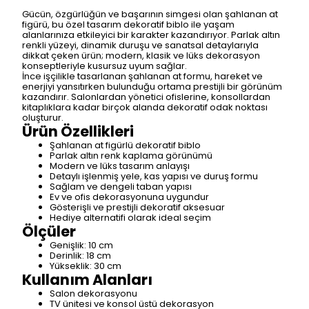
Gücün, özgürlüğün ve başarının simgesi olan şahlanan at
figürü, bu özel tasarım dekoratif biblo ile yaşam
alanlarınıza etkileyici bir karakter kazandırıyor. Parlak altın
renkli yüzeyi, dinamik duruşu ve sanatsal detaylarıyla
dikkat çeken ürün; modern, klasik ve lüks dekorasyon
konseptleriyle kusursuz uyum sağlar.
İnce işçilikle tasarlanan şahlanan at formu, hareket ve
enerjiyi yansıtırken bulunduğu ortama prestijli bir görünüm
kazandırır. Salonlardan yönetici ofislerine, konsollardan
kitaplıklara kadar birçok alanda dekoratif odak noktası
oluşturur.
Ürün Özellikleri
Şahlanan at figürlü dekoratif biblo
Parlak altın renk kaplama görünümü
Modern ve lüks tasarım anlayışı
Detaylı işlenmiş yele, kas yapısı ve duruş formu
Sağlam ve dengeli taban yapısı
Ev ve ofis dekorasyonuna uygundur
Gösterişli ve prestijli dekoratif aksesuar
Hediye alternatifi olarak ideal seçim
Ölçüler
Genişlik: 10 cm
Derinlik: 18 cm
Yükseklik: 30 cm
Kullanım Alanları
Salon dekorasyonu
TV ünitesi ve konsol üstü dekorasyon