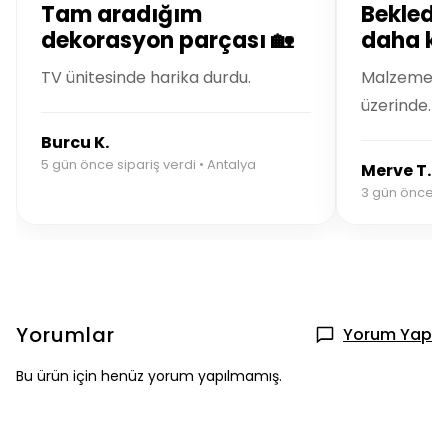
Tam aradığım
Bekledi
dekorasyon parçası 🏡
daha kal
TV ünitesinde harika durdu.
Malzeme kal
üzerinde.
Burcu K.
5 gün önce sipariş verdi • Antalya
Merve T.
3 gün önce si
Yorumlar
Yorum Yap
Bu ürün için henüz yorum yapılmamış.