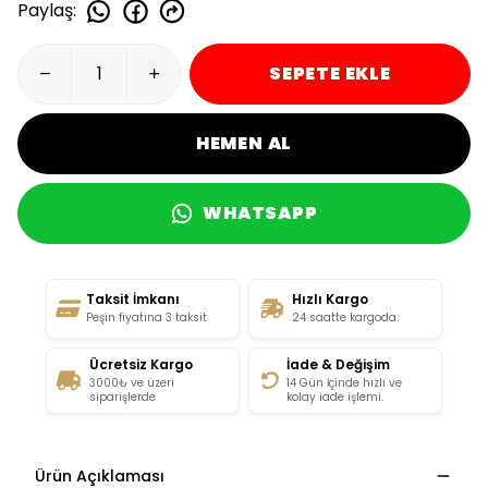
Paylaş
:
SEPETE EKLE
HEMEN AL
WHATSAPP
Taksit İmkanı
Hızlı Kargo
Peşin fiyatına 3 taksit
24 saatte kargoda.
Ücretsiz Kargo
İade & Değişim
3000₺ ve üzeri
14 Gün İçinde hızlı ve
siparişlerde
kolay iade işlemi.
Ürün Açıklaması