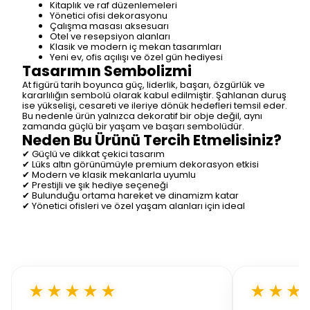
Kitaplık ve raf düzenlemeleri
Yönetici ofisi dekorasyonu
Çalışma masası aksesuarı
Otel ve resepsiyon alanları
Klasik ve modern iç mekan tasarımları
Yeni ev, ofis açılışı ve özel gün hediyesi
Tasarımın Sembolizmi
At figürü tarih boyunca güç, liderlik, başarı, özgürlük ve
kararlılığın sembolü olarak kabul edilmiştir. Şahlanan duruş
ise yükselişi, cesareti ve ileriye dönük hedefleri temsil eder.
Bu nedenle ürün yalnızca dekoratif bir obje değil, aynı
zamanda güçlü bir yaşam ve başarı sembolüdür.
Neden Bu Ürünü Tercih Etmelisiniz?
✔ Güçlü ve dikkat çekici tasarım
✔ Lüks altın görünümüyle premium dekorasyon etkisi
✔ Modern ve klasik mekanlarla uyumlu
✔ Prestijli ve şık hediye seçeneği
✔ Bulunduğu ortama hareket ve dinamizm katar
✔ Yönetici ofisleri ve özel yaşam alanları için ideal
★★★★★
★★★