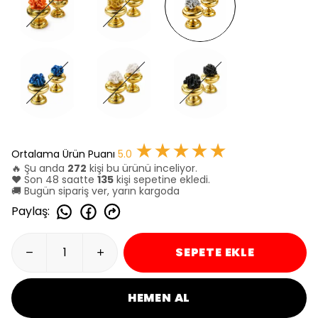
★★★★★
Ortalama Ürün Puanı
5.0
🔥 Şu anda
272
kişi bu ürünü inceliyor.
❤️ Son 48 saatte
135
kişi sepetine ekledi.
🚚 Bugün sipariş ver, yarın kargoda
Paylaş
:
SEPETE EKLE
HEMEN AL