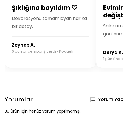
Şıklığına bayıldım 🤍
Evimin 
değiştir
Dekorasyonu tamamlayan harika
Salonuma m
bir detay.
görünüm ka
Zeynep A.
6 gün önce sipariş verdi • Kocaeli
Derya K.
1 gün önce sip
Yorumlar
Yorum Yap
Bu ürün için henüz yorum yapılmamış.