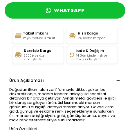
WHATSAPP
Taksit İmkanı
Hızlı Kargo
Peşin fiyatına 3 taksit
24 saatte kargoda.
Ücretsiz Kargo
İade & Değişim
3000₺ ve üzeri
14 Gün İçinde hızlı ve
siparişlerde
kolay iade işlemi.
Ürün Açıklaması
Doğadan ilham alan zarif formuyla dikkat çeken bu
dekoratif obje, modern tasarım anlayışı ile sanatsal
detayları bir araya getiriyor. Aynalı metal gövdesi ile ışıltılı
bir duruş sergileyen ürün, üst kısmındaki mercan
görünümlü el işçiliği detayla tamamlanıyor. Gövde kısmı
gold, gümüş ve eskitme renk seçenekleriyle sunulurken;
üst mercan başlığı siyah, gold, gümüş, turuncu, beyaz ve
mavi renk alternatifleriyle sunulmaktadır.
Ürün Özellikleri: