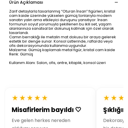
Ürün Açıklaması
Zarif detaylarla tasarlanmış “Oturan İnsan” figürleri, kristal
cam kaide üzerinde yükselen gümüş tonlarıyla modern
sanatın yalın ama etkileyici duruşunu yansıtıyor. İnsan
formunun soyut yorumuyla şekillenen bu ikili set, yaşam
alanlarınıza sanatsal bir dokunuş katmak için özel olarak
tasarlandı.
Camın berraklığı ile metalin mat dokusu bir araya gelerek
estetik bir denge sunar. Konsol üstlerinde, raflarda veya
ofis dekorasyonunda kullanıma uygundur.
Malzeme: Gümüş kaplamalı metal figür, kristal cam kaide
Renk: Gümüş
Kullanım Alanı: Salon, ofis, antre, kitaplık, konsol üzeri
★★★★★
★★★
Misafirlerim bayıldı 🤍
Şıklığı
Eve gelen herkes nereden
Dekorasyo