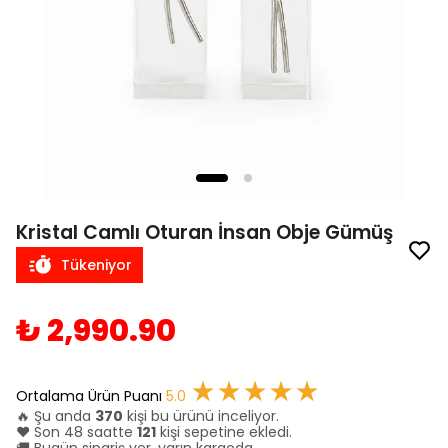
Kristal Camlı Oturan İnsan Obje Gümüş
Tükeniyor
₺ 2,990.90
★★★★★
Ortalama Ürün Puanı
5.0
🔥 Şu anda
370
kişi bu ürünü inceliyor.
❤️ Son 48 saatte
121
kişi sepetine ekledi.
🚚 Bugün sipariş ver, yarın kargoda