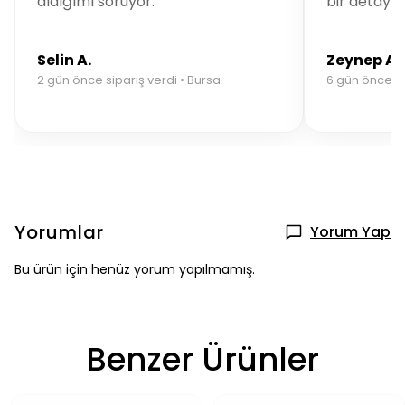
aldığımı soruyor.
bir detay.
Selin A.
Zeynep A.
2 gün önce sipariş verdi • Bursa
6 gün önce si
Yorumlar
Yorum Yap
Bu ürün için henüz yorum yapılmamış.
Benzer Ürünler