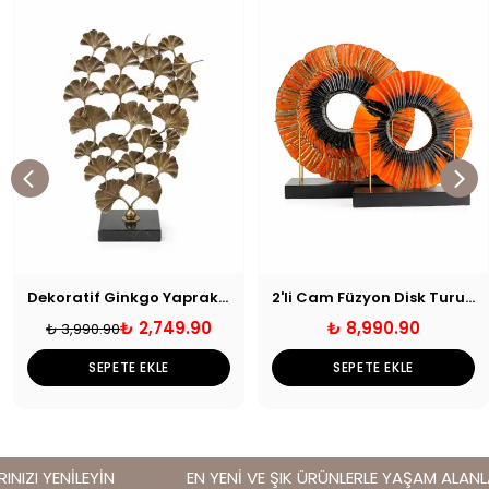
Dekoratif Ginkgo Yapraklı Metal Obje Eskitme
2'li Cam Füzyon Disk Turuncu Siyah
₺ 2,749.90
₺ 8,990.90
₺ 3,990.90
SEPETE EKLE
SEPETE EKLE
IZI YENİLEYİN
EN YENİ VE ŞIK ÜRÜNLERLE YAŞAM ALANLARI