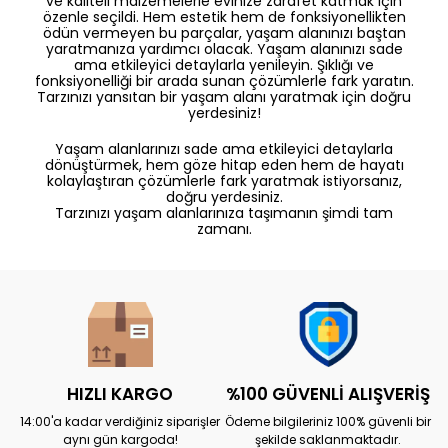
ve kaliteli malzemelerle evinize zarafet katmak için
özenle seçildi. Hem estetik hem de fonksiyonellikten
ödün vermeyen bu parçalar, yaşam alanınızı baştan
yaratmanıza yardımcı olacak. Yaşam alanınızı sade
ama etkileyici detaylarla yenileyin. Şıklığı ve
fonksiyonelliği bir arada sunan çözümlerle fark yaratın.
Tarzınızı yansıtan bir yaşam alanı yaratmak için doğru
yerdesiniz!
Yaşam alanlarınızı sade ama etkileyici detaylarla
dönüştürmek, hem göze hitap eden hem de hayatı
kolaylaştıran çözümlerle fark yaratmak istiyorsanız,
doğru yerdesiniz.
Tarzınızı yaşam alanlarınıza taşımanın şimdi tam
zamanı.
HIZLI KARGO
%100 GÜVENLİ ALIŞVERİŞ
14:00'a kadar verdiğiniz siparişler
Ödeme bilgileriniz 100% güvenli bir
aynı gün kargoda!
şekilde saklanmaktadır.