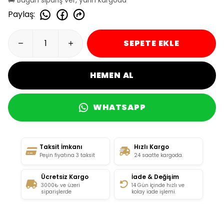
Paylaş
:
SEPETE EKLE
HEMEN AL
WHATSAPP
Taksit İmkanı
Hızlı Kargo
Peşin fiyatına 3 taksit
24 saatte kargoda.
Ücretsiz Kargo
İade & Değişim
3000₺ ve üzeri
14 Gün İçinde hızlı ve
siparişlerde
kolay iade işlemi.