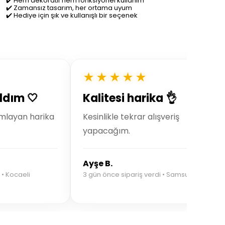
✔️ Hem dekoratif hem fonksiyonel kullanım
✔️ Zamansız tasarım, her ortama uyum
✔️ Hediye için şık ve kullanışlı bir seçenek
★★★★★
ldım 🤍
Kalitesi harika 👌
layan harika
Kesinlikle tekrar alışveriş
yapacağım.
Ayşe B.
 • Kocaeli
3 gün önce sipariş verdi • Samsun