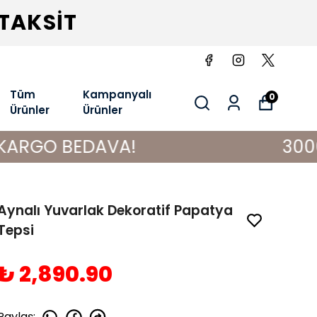
 TAKSİT
Tüm
Kampanyalı
0
Ürünler
Ürünler
BEDAVA!
3000 TL VE Ü
Aynalı Yuvarlak Dekoratif Papatya
Tepsi
₺ 2,890.90
Paylaş
: