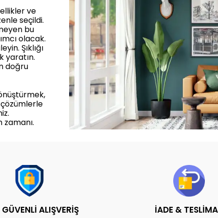
llikler ve
enle seçildi.
rmeyen bu
ımcı olacak.
yin. Şıklığı
k yaratın.
in doğru
dönüştürmek,
 çözümlerle
iz.
m zamanı.
 GÜVENLİ ALIŞVERİŞ
İADE & TESLİM