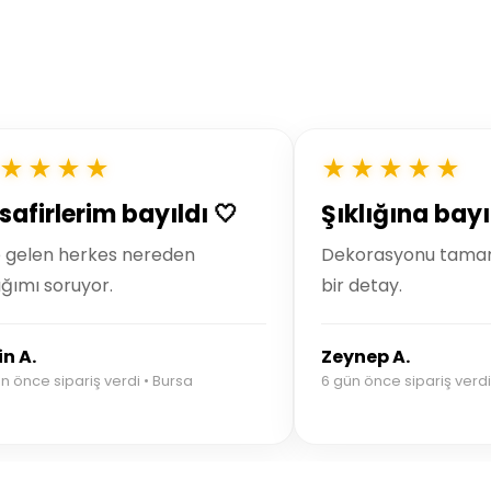
★★★★
★★★★★
safirlerim bayıldı 🤍
Şıklığına bayı
 gelen herkes nereden
Dekorasyonu tamam
ığımı soruyor.
bir detay.
in A.
Zeynep A.
n önce sipariş verdi • Bursa
6 gün önce sipariş verdi