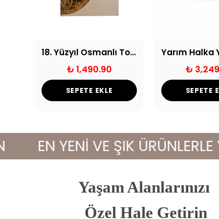
Cam Kase Kokulu Mum - Vanilla Intense
18. Yüzyıl Osmanlı Tombak Desenli Dekoratif Defter
₺ 1,490.90
₺ 3,249
SEPETE EKLE
SEPETE 
EN YENİ VE ŞIK ÜRÜNLERLE YAŞ
Yaşam Alanlarınızı
 Özel Hale Getirin