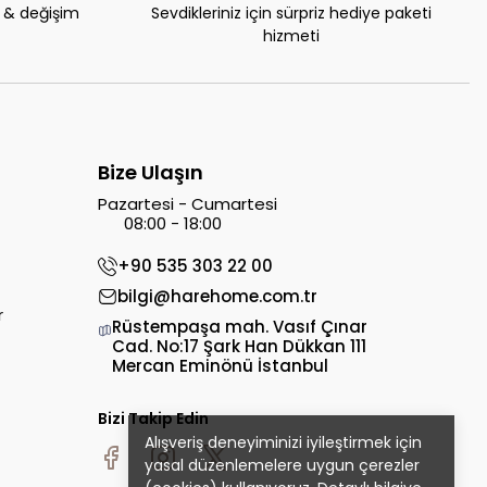
e & değişim
Sevdikleriniz için sürpriz hediye paketi
hizmeti
Bize Ulaşın
Pazartesi - Cumartesi
08:00 - 18:00
+90 535 303 22 00
bilgi@harehome.com.tr
r
Rüstempaşa mah. Vasıf Çınar
Cad. No:17 Şark Han Dükkan 111
Mercan Eminönü İstanbul
Bizi Takip Edin
Alışveriş deneyiminizi iyileştirmek için
yasal düzenlemelere uygun çerezler