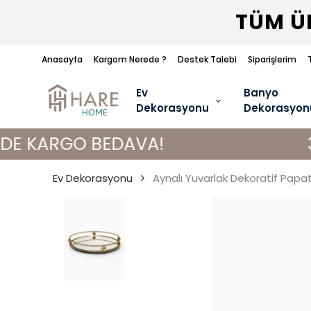
TÜM ÜR
Anasayfa
Kargom Nerede ?
Destek Talebi
Siparişlerim
Ev
Banyo
Dekorasyonu
Dekorasyon
GO BEDAVA!
3000 TL V
Ev Dekorasyonu
Aynalı Yuvarlak Dekoratif Papa