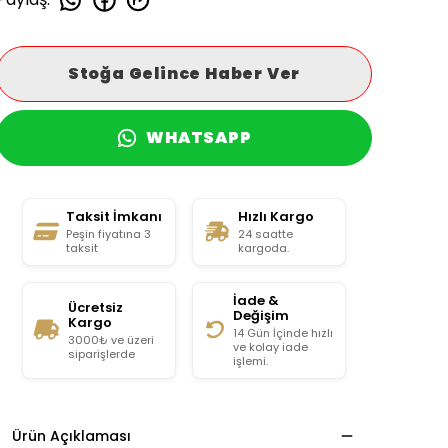
Stoğa Gelince Haber Ver
WHATSAPP
Taksit İmkanı
Hızlı Kargo
Peşin fiyatına 3
24 saatte
taksit
kargoda.
İade &
Ücretsiz
Değişim
Kargo
14 Gün İçinde hızlı
3000₺ ve üzeri
ve kolay iade
siparişlerde
işlemi.
Ürün Açıklaması