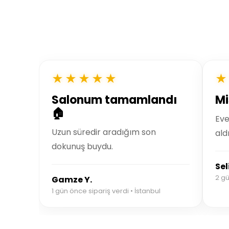
★★★★★
★
Salonum tamamlandı
Mi
🏠
Eve
Uzun süredir aradığım son
ald
dokunuş buydu.
Sel
2 gü
Gamze Y.
1 gün önce sipariş verdi • İstanbul