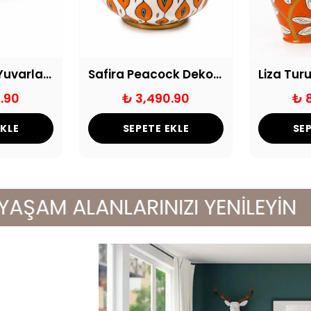
Yarım Halka Yuvarlak Dekoratif Tepsi Eskitme
Safira Peacock Dekoratif Küp
.90
₺ 3,490.90
₺ 
EKLE
SEPETE EKLE
SEP
AM ALANLARINIZI YENİLEYİN