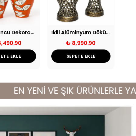
Liza Turuncu Dekoratif Küp Seti
İkili Alüminyum Döküm Vazo Eskitme
8,490.90
₺ 8,990.90
ETE EKLE
SEPETE EKLE
EN YENİ VE ŞIK ÜRÜNLERLE YAŞAM