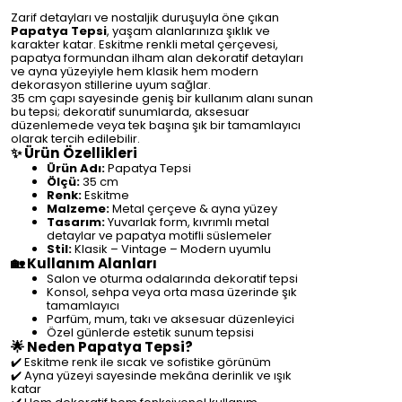
Zarif detayları ve nostaljik duruşuyla öne çıkan
Papatya Tepsi
, yaşam alanlarınıza şıklık ve
karakter katar. Eskitme renkli metal çerçevesi,
papatya formundan ilham alan dekoratif detayları
ve ayna yüzeyiyle hem klasik hem modern
dekorasyon stillerine uyum sağlar.
35 cm çapı sayesinde geniş bir kullanım alanı sunan
bu tepsi; dekoratif sunumlarda, aksesuar
düzenlemede veya tek başına şık bir tamamlayıcı
olarak tercih edilebilir.
✨ Ürün Özellikleri
Ürün Adı:
Papatya Tepsi
Ölçü:
35 cm
Renk:
Eskitme
Malzeme:
Metal çerçeve & ayna yüzey
Tasarım:
Yuvarlak form, kıvrımlı metal
detaylar ve papatya motifli süslemeler
Stil:
Klasik – Vintage – Modern uyumlu
🏡 Kullanım Alanları
Salon ve oturma odalarında dekoratif tepsi
Konsol, sehpa veya orta masa üzerinde şık
tamamlayıcı
Parfüm, mum, takı ve aksesuar düzenleyici
Özel günlerde estetik sunum tepsisi
🌟 Neden Papatya Tepsi?
✔️ Eskitme renk ile sıcak ve sofistike görünüm
✔️ Ayna yüzeyi sayesinde mekâna derinlik ve ışık
katar