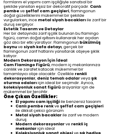
formlarını el yapımı cam işçiliğiyle sanatsal bir
şekilde yansıtan eşsiz bir dekoratif parçadır.
Canlı
pembe
ve
şeffaf cam geçişleri
, flamingonun
doğal güzelliklerini mükemmel bir şekilde
vurgularken, ince
metal siyah bacakları
ile zarif bir
duruş sergiliyor.
Estetik Tasarım ve Detaylar
Her bir detayında zarif işçilik bulunan bu flamingo
figürü, camın doğal ışıltısını kullanarak her açıdan
göz alıcı bir etki yaratıyor. Flamingonun
bükülmüş
boynu
ve
siyah kafa detayı
, gerçek bir
flamingonun zarif hatlarını yansıtarak objeye şıklık
katıyor.
Modern Dekorasyon İçin İdeal
Cam Flamingo Figürü
, modern iç mekanlarınıza
canlılık ve zarafet katacak mükemmel bir
tamamlayıcı obje olacaktır. Özellikle
renkli
dekorasyonlar
,
deniz temalı odalar
veya
şık
oturma odaları
için ideal bir seçimdir. Ayrıca,
koleksiyonluk sanat figürü
arayanlar için de
mükemmel bir tercihtir.
Öne Çıkan Özellikler:
El yapımı cam işçiliği
ile benzersiz tasarım
Canlı pembe renk
ve
şeffaf cam geçişleri
ile dikkat çekici görünüm
Metal siyah bacaklar
ile zarif ve modern
duruş
Modern dekorasyonlar
ve
renkli iç
mekanlar
için ideal
Koleksiyonluk sanat objesi
ve
şık hediye