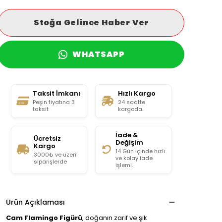
Stoğa Gelince Haber Ver
WHATSAPP
Taksit İmkanı
Hızlı Kargo
Peşin fiyatına 3
24 saatte
taksit
kargoda.
İade &
Ücretsiz
Değişim
Kargo
14 Gün İçinde hızlı
3000₺ ve üzeri
ve kolay iade
siparişlerde
işlemi.
Ürün Açıklaması
Cam Flamingo Figürü
, doğanın zarif ve şık