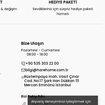
AT
HEDİYE PAKETİ
e & değişim
Sevdikleriniz için sürpriz hediye paketi
hizmeti
Bize Ulaşın
Pazartesi - Cumartesi
08:00 - 18:00
+90 535 303 22 00
bilgi@harehome.com.tr
r
Rüstempaşa mah. Vasıf Çınar
Cad. No:17 Şark Han Dükkan 111
Mercan Eminönü İstanbul
Bizi Takip Edin
Alışveriş deneyiminizi iyileştirmek için