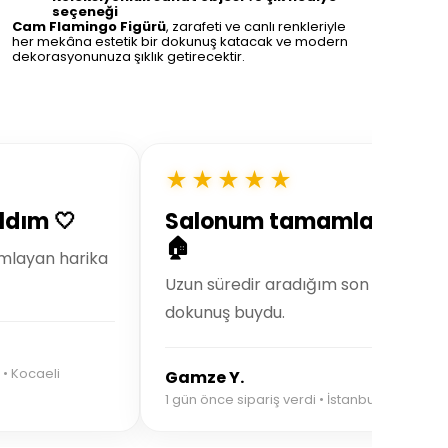
seçeneği
Cam Flamingo Figürü
, zarafeti ve canlı renkleriyle
her mekâna estetik bir dokunuş katacak ve modern
dekorasyonunuza şıklık getirecektir.
★★★★★
ldım 🤍
Salonum tamamlandı
🏠
layan harika
Uzun süredir aradığım son
dokunuş buydu.
 • Kocaeli
Gamze Y.
1 gün önce sipariş verdi • İstanbul