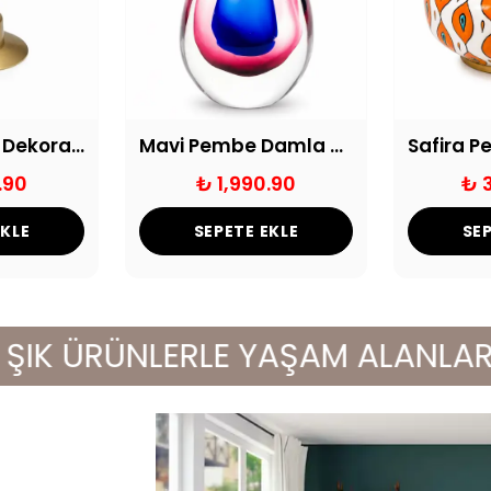
Füme Detaylı Dekoratif Saksı Eskitme
Mavi Pembe Damla Cam Obje
.90
₺ 1,990.90
₺ 
EKLE
SEPETE EKLE
SEP
K ÜRÜNLERLE YAŞAM ALANLARINIZI