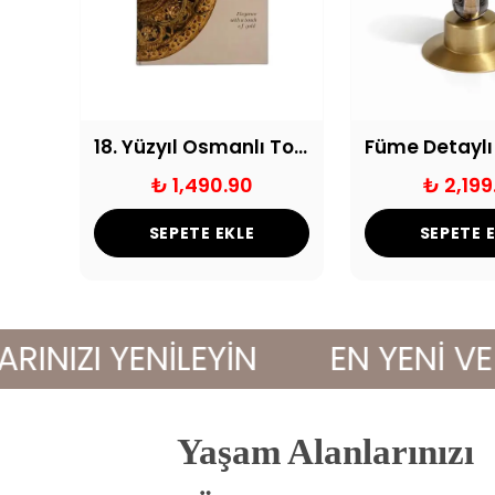
Ay Formlu Traverten Kaideli Dekoratif Obje
18. Yüzyıl Osmanlı Tombak Desenli Dekoratif Defter
₺ 1,490.90
₺ 2,199
SEPETE EKLE
SEPETE 
ZI YENİLEYİN
EN YENİ VE ŞI
Yaşam Alanlarınızı