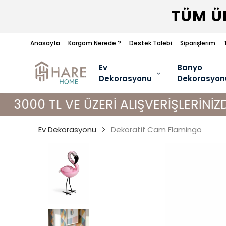
TÜM ÜR
Anasayfa
Kargom Nerede ?
Destek Talebi
Siparişlerim
Ev
Banyo
Dekorasyonu
Dekorasyon
L VE ÜZERİ ALIŞVERİŞLERİNİZDE KARG
Ev Dekorasyonu
Dekoratif Cam Flamingo