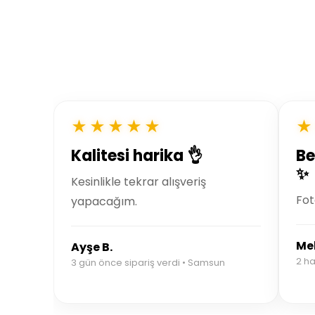
★★★★★
★
Kalitesi harika 👌
Be
✨
Kesinlikle tekrar alışveriş
Fot
yapacağım.
Mel
Ayşe B.
2 ha
3 gün önce sipariş verdi • Samsun