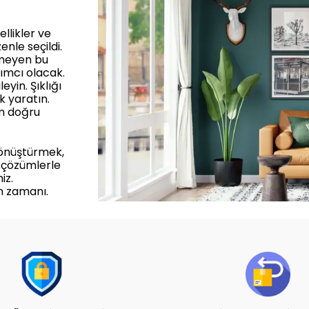
llikler ve
enle seçildi.
rmeyen bu
ımcı olacak.
yin. Şıklığı
k yaratın.
in doğru
dönüştürmek,
 çözümlerle
iz.
m zamanı.