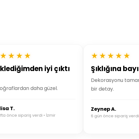
★★★★
★★★★★
klediğimden iyi çıktı
Şıklığına bayı
Dekorasyonu tamam
oğraflardan daha güzel.
bir detay.
isa T.
Zeynep A.
fta önce sipariş verdi • İzmir
6 gün önce sipariş verdi