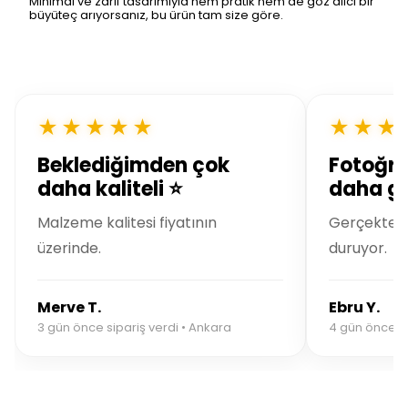
Minimal ve zarif tasarımıyla hem pratik hem de göz alıcı bir
büyüteç arıyorsanız, bu ürün tam size göre.
★★★★★
★★★
Beklediğimden çok
Fotoğra
daha kaliteli ⭐
daha gü
Malzeme kalitesi fiyatının
Gerçekte ç
üzerinde.
duruyor.
Merve T.
Ebru Y.
3 gün önce sipariş verdi • Ankara
4 gün önce sip