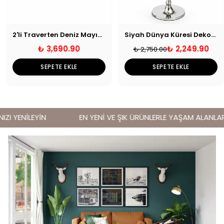
2'li Traverten Deniz Mayını Dekoratif Obje
Siyah Dünya Küresi Dekoratif Obje
₺ 3,690.90
₺ 2,249.90
₺ 2,750.00
SEPETE EKLE
SEPETE EKLE
I YENİLEYİN
EN YENİ VE ŞIK ÜRÜNLERLE YAŞAM ALANLARIN