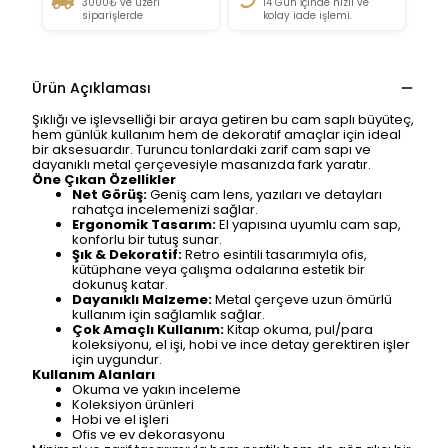
3000₺ ve üzeri
14 Gün İçinde hızlı ve
siparişlerde
kolay iade işlemi.
Ürün Açıklaması
Şıklığı ve işlevselliği bir araya getiren bu cam saplı büyüteç,
hem günlük kullanım hem de dekoratif amaçlar için ideal
bir aksesuardır. Turuncu tonlardaki zarif cam sapı ve
dayanıklı metal çerçevesiyle masanızda fark yaratır.
Öne Çıkan Özellikler
Net Görüş:
Geniş cam lens, yazıları ve detayları
rahatça incelemenizi sağlar.
Ergonomik Tasarım:
El yapısına uyumlu cam sap,
konforlu bir tutuş sunar.
Şık & Dekoratif:
Retro esintili tasarımıyla ofis,
kütüphane veya çalışma odalarına estetik bir
dokunuş katar.
Dayanıklı Malzeme:
Metal çerçeve uzun ömürlü
kullanım için sağlamlık sağlar.
Çok Amaçlı Kullanım:
Kitap okuma, pul/para
koleksiyonu, el işi, hobi ve ince detay gerektiren işler
için uygundur.
Kullanım Alanları
Okuma ve yakın inceleme
Koleksiyon ürünleri
Hobi ve el işleri
Ofis ve ev dekorasyonu