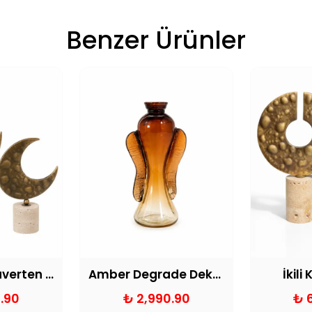
Benzer Ürünler
Ay Formlu Traverten Kaideli Dekoratif Obje
Amber Degrade Dekoratif Cam Melek Vazo
İkili
.90
₺ 2,990.90
₺ 