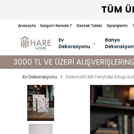
TÜM ÜR
Anasayfa
Kargom Nerede ?
Destek Talebi
Siparişlerim
Ev
Banyo
Dekorasyonu
Dekorasyon
L VE ÜZERİ ALIŞVERİŞLERİNİZDE KARG
Ev Dekorasyonu
Dekoratif İkili Fairytale Kitap Ku