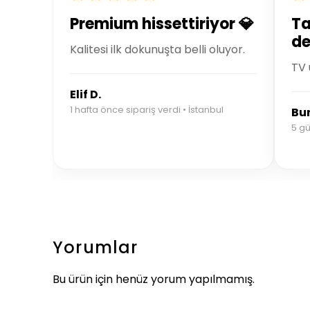
Premium hissettiriyor 💎
Ta
de
Kalitesi ilk dokunuşta belli oluyor.
TV 
Elif D.
1 hafta önce sipariş verdi • İstanbul
Bur
5 gü
Yorumlar
Bu ürün için henüz yorum yapılmamış.