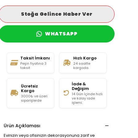
Stoğa Gelince Haber Ver
WHATSAPP
Taksit İmkanı
Hızlı Kargo
Peşin fiyatına 3
24 saatte
taksit
kargoda.
İade &
Ücretsiz
Değişim
Kargo
14 Gün İçinde hızlı
3000₺ ve üzeri
ve kolay iade
siparişlerde
işlemi.
Ürün Açıklaması
Evinizin veya ofisinizin dekorasyonuna zarif ve