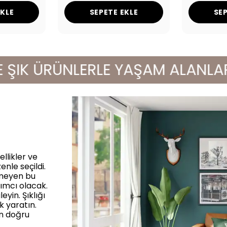
EKLE
SEPETE EKLE
SEP
K ÜRÜNLERLE YAŞAM ALANLARINIZI
llikler ve
enle seçildi.
rmeyen bu
ımcı olacak.
yin. Şıklığı
k yaratın.
in doğru