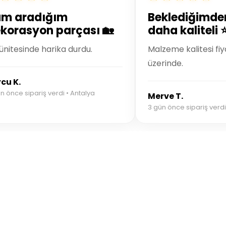
m aradığım
Beklediğimde
korasyon parçası 🏡
daha kaliteli 
ünitesinde harika durdu.
Malzeme kalitesi fiy
üzerinde.
cu K.
n önce sipariş verdi • Antalya
Merve T.
3 gün önce sipariş verdi