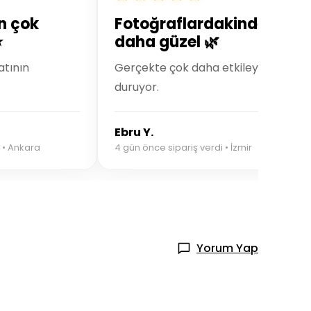
n çok
Fotoğraflardakinden
⭐
daha güzel 🌿
atının
Gerçekte çok daha etkileyici
duruyor.
Ebru Y.
 • Ankara
4 gün önce sipariş verdi • İzmir
Yorum Yap