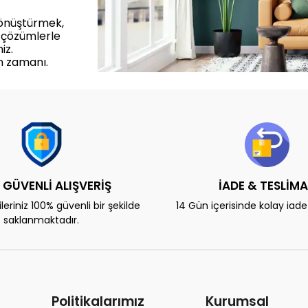
dönüştürmek,
 çözümlerle
iz.
m zamanı.
 GÜVENLİ ALIŞVERİŞ
İADE & TESLİM
eriniz 100% güvenli bir şekilde
14 Gün içerisinde kolay iad
saklanmaktadır.
Politikalarımız
Kurumsal