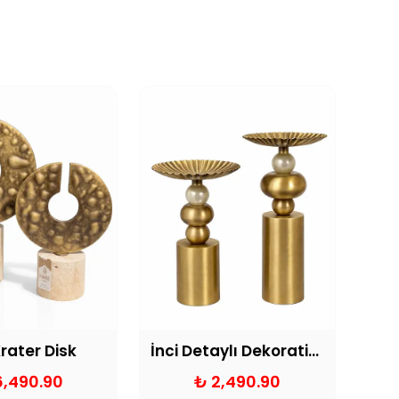
 Krater Disk
İnci Detaylı Dekoratif Mumluk Eskitme
6,490.90
₺ 2,490.90