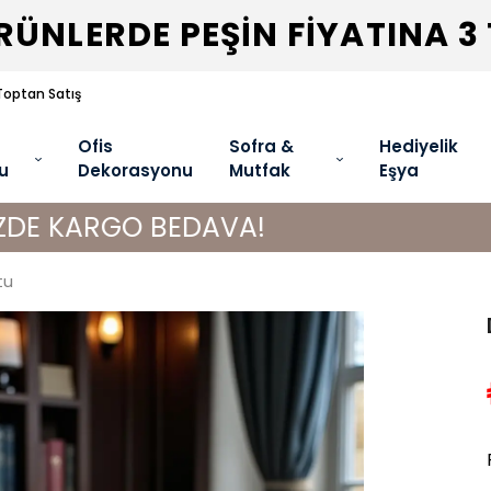
ÜNLERDE PEŞİN FİYATINA 3
Toptan Satış
Ofis
Sofra &
Hediyelik
u
Dekorasyonu
Mutfak
Eşya
O BEDAVA!
3000 TL VE
tu