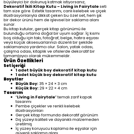
büyüleyici bir dokunuş katmak istiyorsanız,
Dekoratif İkili Kitap Kutu – Living in Fairytale
seti
tam size göre. Estetik tasarımı, canlı kelebek ve çiçek
illüstrasyonlarıyla dikkat çeken bu özel set, hem şık
bir dekor ürünü hem de işlevsel bir saklama alanı
sunar.
Bu kitap kutular, gerçek kitap görünümü ile
bulunduğu ortama doğal bir uyum sağlar. İç kısmı
boş olduğu için takı, fotoğraf, belge, hatıra eşyası
veya küçük aksesuarlarınızı düzenli bir şekilde
saklamanıza yardımcı olur. Salon, yatak odası,
çalışma odası, kitaplık ve ofislerde dekoratif bir
tamamlayıcı olarak mükemmeldir.
Ürün Özellikleri
Set İçeriği
1 adet büyük boy dekoratif kitap kutu
1 adet küçük boy dekoratif kitap kutu
Boyutlar
Büyük Boy:
35 × 24 × 3 cm
Küçük Boy:
29 × 22 × 4 cm
Tasarım
“
Living in Fairytale
” temalı zarif kapak
tasarımı
Pembe çiçekler ve renkli kelebek
illüstrasyonları
Gerçek kitap formunda dekoratif görünüm
Dış yüzeyi kaliteli ve dayanıklı malzemeden
üretilmiş
İç yüzey koruyucu kaplama ile eşyalar için
güvenli saklama alanı