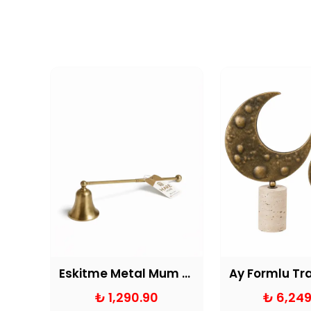
Aynalı Yuvarlak Dekoratif Üzüm Tepsi
Eskitme Metal Mum Söndürücü
₺ 1,290.90
₺ 6,249