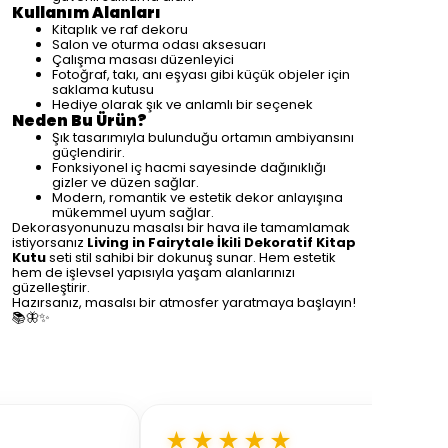
Kullanım Alanları
Kitaplık ve raf dekoru
Salon ve oturma odası aksesuarı
Çalışma masası düzenleyici
Fotoğraf, takı, anı eşyası gibi küçük objeler için
saklama kutusu
Hediye olarak şık ve anlamlı bir seçenek
Neden Bu Ürün?
Şık tasarımıyla bulunduğu ortamın ambiyansını
güçlendirir.
Fonksiyonel iç hacmi sayesinde dağınıklığı
gizler ve düzen sağlar.
Modern, romantik ve estetik dekor anlayışına
mükemmel uyum sağlar.
Dekorasyonunuzu masalsı bir hava ile tamamlamak
istiyorsanız
Living in Fairytale İkili Dekoratif Kitap
Kutu
seti stil sahibi bir dokunuş sunar. Hem estetik
hem de işlevsel yapısıyla yaşam alanlarınızı
güzelleştirir.
Hazırsanız, masalsı bir atmosfer yaratmaya başlayın!
📚🦋✨
★★★★★