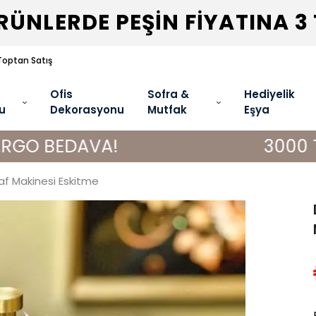
ÜNLERDE PEŞİN FİYATINA 3
Toptan Satış
Ofis
Sofra &
Hediyelik
u
Dekorasyonu
Mutfak
Eşya
AVA!
3000 TL VE ÜZE
af Makinesi Eskitme