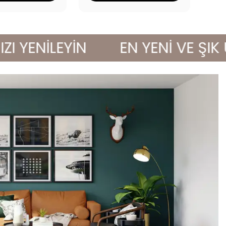
ENİLEYİN
EN YENİ VE ŞIK ÜRÜ