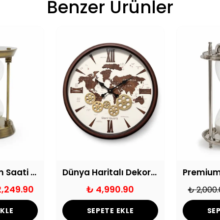
Benzer Ürünler
Dekoratif Kum Saati 30 Dakika
Dünya Haritalı Dekoratif Çarklı Duvar Saati
2,249.90
₺ 4,990.90
₺ 2,000
EKLE
SEPETE EKLE
SEP