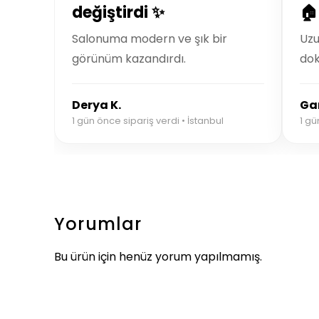
değiştirdi ✨
🏠
Salonuma modern ve şık bir
Uzu
görünüm kazandırdı.
dok
Derya K.
Ga
1 gün önce sipariş verdi • İstanbul
1 gü
Yorumlar
Bu ürün için henüz yorum yapılmamış.