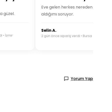
Eve gelen herkes nereden
a güzel.
aldığımı soruyor.
Selin A.
i • İzmir
2 gün önce sipariş verdi • Bursa
Yorum Yap