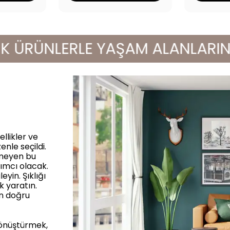
RÜNLERLE YAŞAM ALANLARINIZI Y
llikler ve
enle seçildi.
rmeyen bu
ımcı olacak.
yin. Şıklığı
k yaratın.
in doğru
dönüştürmek,