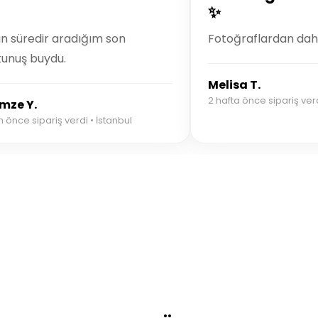
✨
n süredir aradığım son
Fotoğraflardan dah
unuş buydu.
Melisa T.
2 hafta önce sipariş verd
mze Y.
n önce sipariş verdi • İstanbul