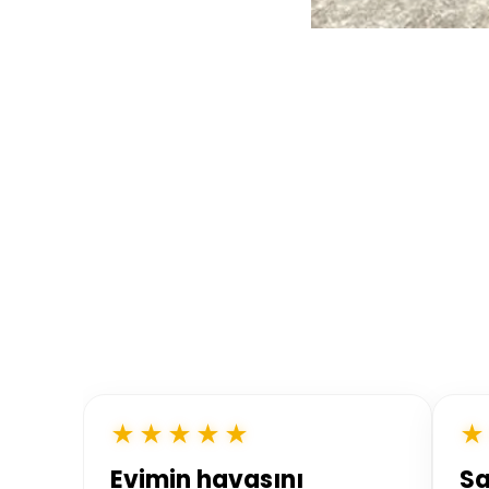
★★★★★
★
Evimin havasını
S