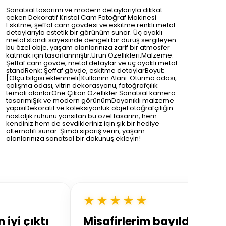
Sanatsal tasarımı ve modern detaylarıyla dikkat
çeken Dekoratif Kristal Cam Fotoğraf Makinesi
Eskitme, şeffaf cam gövdesi ve eskitme renkli metal
detaylarıyla estetik bir görünüm sunar. Üç ayaklı
metal standı sayesinde dengeli bir duruş sergileyen
bu özel obje, yaşam alanlarınıza zarif bir atmosfer
katmak için tasarlanmıştır.Ürün Özellikleri:Malzeme:
Şeffaf cam gövde, metal detaylar ve üç ayaklı metal
standRenk: Şeffaf gövde, eskitme detaylarBoyut:
[Ölçü bilgisi eklenmeli]Kullanım Alanı: Oturma odası,
çalışma odası, vitrin dekorasyonu, fotoğrafçılık
temalı alanlarÖne Çıkan Özellikler:Sanatsal kamera
tasarımıŞık ve modern görünümDayanıklı malzeme
yapısıDekoratif ve koleksiyonluk objeFotoğrafçılığın
nostaljik ruhunu yansıtan bu özel tasarım, hem
kendiniz hem de sevdikleriniz için şık bir hediye
alternatifi sunar. Şimdi sipariş verin, yaşam
alanlarınıza sanatsal bir dokunuş ekleyin!
★★★★★
iyi çıktı
Misafirlerim bayıldı 🤍