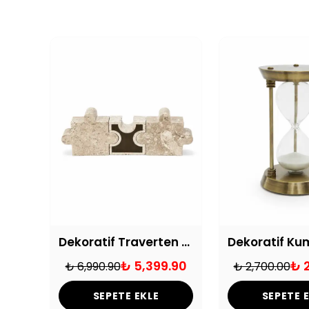
2'li Traverten Deniz Mayını Dekoratif Obje
Dekoratif Traverten Puzzle
₺ 5,399.90
₺ 
₺ 6,990.90
₺ 2,700.00
SEPETE EKLE
SEPETE 