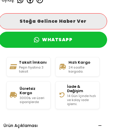
Stoğa Gelince Haber Ver
WHATSAPP
Taksit İmkanı
Hızlı Kargo
Peşin fiyatına 3
24 saatte
taksit
kargoda.
İade &
Ücretsiz
Değişim
Kargo
14 Gün İçinde hızlı
3000₺ ve üzeri
ve kolay iade
siparişlerde
işlemi.
Ürün Açıklaması