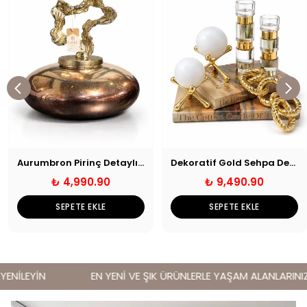
Aurumbron Pirinç Detaylı Cam Yuvarlak Obje
Dekoratif Gold Sehpa Dekoru
₺ 4,990.90
₺ 9,490.90
SEPETE EKLE
SEPETE EKLE
NİLEYİN
EN YENİ VE ŞIK ÜRÜNLERLE YAŞAM ALANLARINIZI 