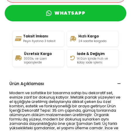
WHATSAPP
Taksit İmkanı
Hızlı Kargo
Peşin fiyatına 3 taksit
24 saatte kargoda.
Ücretsiz Kargo
İade & Değişim
3000₺ ve üzeri
14 Gün İçinde hızlı ve
siparişlerde
kolay iade işlemi.
Ürün Açıklaması
Modern ve sofistike bir tasarıma sahip bu dekoratif set,
evinize zarif bir dokunuş katıyor. Metalik parlak yüzeyleri ve
el işçiliğiyle üretilmiş detaylarıyla dikkat çeken bu özel
kombin, estetik ve fonksiyonelliği bir araya getiriyor.Ürün
İçeriği:Dekoratif Tepsi: 35 cm çapında, gümüş tonlarında
alüminyum döküm malzemeden üretilmiştir. Organik
formlu dış yüzeyi, modern bir dokunuş sunarken aynı
zamanda dayanıklılığıyla öne çıkar.Şamdan Seti: Üç farklı
yükseklikteki şamdanlar, el yapımı üfleme camdır. İnce ve