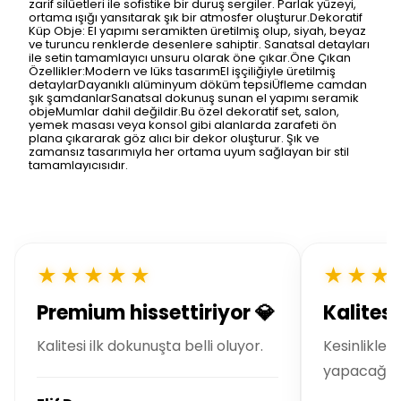
zarif silüetleri ile sofistike bir duruş sergiler. Parlak yüzeyi,
ortama ışığı yansıtarak şık bir atmosfer oluşturur.Dekoratif
Küp Obje: El yapımı seramikten üretilmiş olup, siyah, beyaz
ve turuncu renklerde desenlere sahiptir. Sanatsal detayları
ile setin tamamlayıcı unsuru olarak öne çıkar.Öne Çıkan
Özellikler:Modern ve lüks tasarımEl işçiliğiyle üretilmiş
detaylarDayanıklı alüminyum döküm tepsiÜfleme camdan
şık şamdanlarSanatsal dokunuş sunan el yapımı seramik
objeMumlar dahil değildir.Bu özel dekoratif set, salon,
yemek masası veya konsol gibi alanlarda zarafeti ön
plana çıkararak göz alıcı bir dekor oluşturur. Şık ve
zamansız tasarımıyla her ortama uyum sağlayan bir stil
tamamlayıcısıdır.
★★★★★
★★★
Premium hissettiriyor 💎
Kalitesi
Kalitesi ilk dokunuşta belli oluyor.
Kesinlikle t
yapacağım