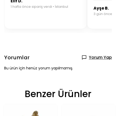
Elif D.
1 hafta önce sipariş verdi • İstanbul
Ayşe B.
3 gün önce si
Yorumlar
Yorum Yap
Bu ürün için henüz yorum yapılmamış.
Benzer Ürünler